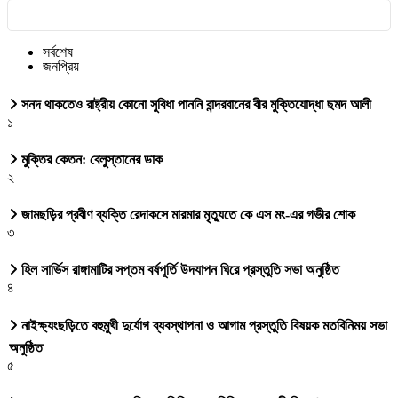
সর্বশেষ
জনপ্রিয়
সনদ থাকতেও রাষ্ট্রীয় কোনো সুবিধা পাননি বান্দরবানের বীর মুক্তিযোদ্ধা ছমদ আলী
১
মুক্তির কেতন: বেলুস্তানের ডাক
২
জামছড়ির প্রবীণ ব্যক্তি রেদাকসে মারমার মৃত্যুতে কে এস মং-এর গভীর শোক
৩
হিল সার্ভিস রাঙ্গামাটির সপ্তম বর্ষপূর্তি উদযাপন ঘিরে প্রস্তুতি সভা অনুষ্ঠিত
৪
নাইক্ষ্যংছড়িতে বহুমুখী দুর্যোগ ব্যবস্থাপনা ও আগাম প্রস্তুতি বিষয়ক মতবিনিময় সভা
অনুষ্ঠিত
৫