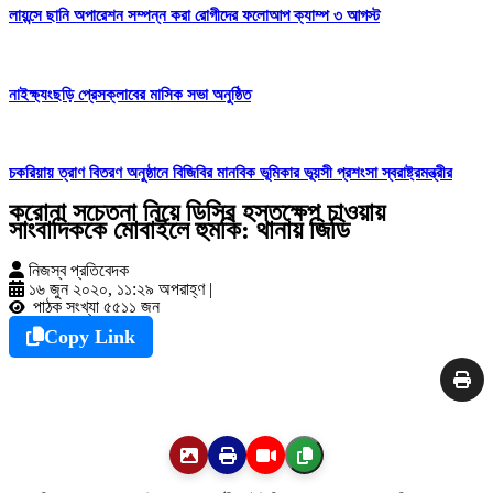
লায়ন্সে ছানি অপারেশন সম্পন্ন করা রোগীদের ফলোআপ ক্যাম্প ৩ আগস্ট
নাইক্ষ্যংছড়ি প্রেসক্লাবের মাসিক সভা অনুষ্ঠিত
চকরিয়ায় ত্রাণ বিতরণ অনুষ্ঠানে বিজিবির মানবিক ভূমিকার ভূয়সী প্রশংসা স্বরাষ্ট্রমন্ত্রীর
করোনা সচেতনা নিয়ে ডিসির হস্তক্ষেপ চাওয়ায়
সাংবাদিককে মোবাইলে হুমকি: থানায় জিডি
নিজস্ব প্রতিবেদক
১৬ জুন ২০২০, ১১:২৯ অপরাহ্ণ
|
পাঠক সংখ্যা ৫৫১১ জন
Copy Link