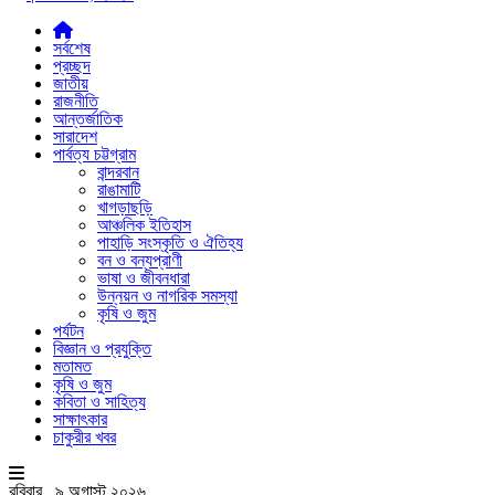
সর্বশেষ
প্রচ্ছদ
জাতীয়
রাজনীতি
আন্তর্জাতিক
সারাদেশ
পার্বত্য চট্টগ্রাম
বান্দরবান
রাঙামাটি
খাগড়াছড়ি
আঞ্চলিক ইতিহাস
পাহাড়ি সংস্কৃতি ও ঐতিহ্য
বন ও বন্যপ্রাণী
ভাষা ও জীবনধারা
উন্নয়ন ও নাগরিক সমস্যা
কৃষি ও জুম
পর্যটন
বিজ্ঞান ও প্রযুক্তি
মতামত
কৃষি ও জুম
কবিতা ও সাহিত্য
সাক্ষাৎকার
চাকুরীর খবর
রবিবার , ৯ অগাস্ট ২০২৬