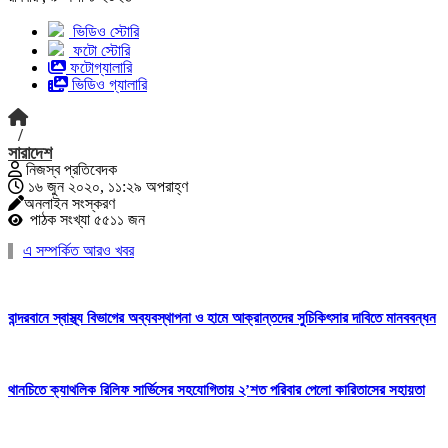
ভিডিও স্টোরি
ফটো স্টোরি
ফটোগ্যালারি
ভিডিও গ্যালারি
/
সারাদেশ
নিজস্ব প্রতিবেদক
১৬ জুন ২০২০, ১১:২৯ অপরাহ্ণ
অনলাইন সংস্করণ
পাঠক সংখ্যা ৫৫১১ জন
এ সম্পর্কিত আরও খবর
বান্দরবানে স্বাস্থ্য বিভাগের অব্যবস্থাপনা ও হামে আক্রান্তদের সুচিকিৎসার দাবিতে মানববন্ধন
থানচিতে ক্যাথলিক রিলিফ সার্ভিসের সহযোগিতায় ২’শত পরিবার পেলো কারিতাসের সহায়তা