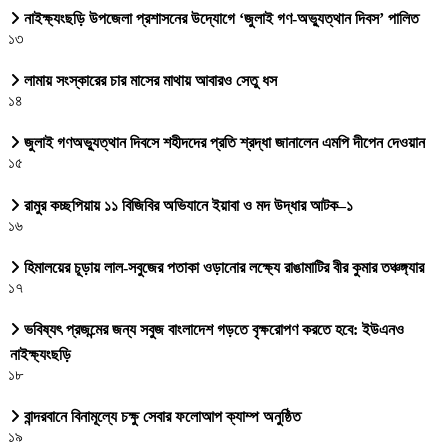
নাইক্ষ্যংছড়ি উপজেলা প্রশাসনের উদ্যোগে ‘জুলাই গণ-অভ্যুত্থান দিবস’ পালিত
১৩
লামায় সংস্কারের চার মাসের মাথায় আবারও সেতু ধস
১৪
জুলাই গণঅভ্যুত্থান দিবসে শহীদদের প্রতি শ্রদ্ধা জানালেন এমপি দীপেন দেওয়ান
১৫
রামুর কচ্ছপিয়ায় ১১ বিজিবির অভিযানে ইয়াবা ও মদ উদ্ধার আটক–১
১৬
হিমালয়ের চূড়ায় লাল-সবুজের পতাকা ওড়ানোর লক্ষ্যে রাঙামাটির বীর কুমার তঞ্চঙ্গ্যার
১৭
ভবিষ্যৎ প্রজন্মের জন্য সবুজ বাংলাদেশ গড়তে বৃক্ষরোপণ করতে হবে: ইউএনও
নাইক্ষ্যংছড়ি
১৮
বান্দরবানে বিনামূল্যে চক্ষু সেবার ফলোআপ ক্যাম্প অনুষ্ঠিত
১৯