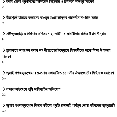
রুমায় জেলা প্রশাসনের অক্সিজেন সিলিন্ডার ও চিকিৎসা সামগ্রী বিতরণ
৬
বীরশ্রেষ্ঠ হামিদুর রহমানের ভাঙচুর হওয়া ভাস্কর্য পরিদর্শনে নাগরিক সমাজ
৭
নাইক্ষ্যংছড়িতে বিজিবির অভিযানে ২ কোটি ৭০ লাখ টাকার বার্মিজ ইয়াবা উদ্ধার
৮
বান্দরবানে অ্যাপেক্স ক্লাব অব নীলাচলের উদ্যোগে শিক্ষার্থীদের মাঝে শিক্ষা উপকরণ
বিতরণ
৯
জুলাই গণঅভ্যুত্থানের চেতনায় রাঙ্গামাটিতে ১১ দলীয় ঐক্যজোটের মিছিল ও সমাবেশ
১০
লামার ফাইতংয়ে ভূমি জালিয়াতির অভিযোগ
১১
জুলাই গণঅভ্যুত্থান দিবসে শহীদের প্রতি রাঙ্গামাটি পার্বত্য জেলা পরিষদের শ্রদ্ধাঞ্জলি
১২