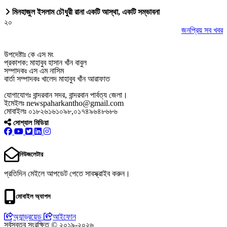
মিনহাজুল ইসলাম চৌধুরী রানা একটি আস্থা, একটি সম্ভাবনা
২০
জনপ্রিয় সব খবর
উপদেষ্টাঃ কে এস মং
প্রকাশক: মাহাবুব হাসান খাঁন বাবুল
সম্পাদকঃ এস এম নাসিম
বার্তা সম্পাদকঃ খালেদ মাহাবুব খাঁন আরাফাত
যোগাযোগঃ বান্দরবান সদর, বান্দরবান পার্বত্য জেলা।
ইমেইলঃ newspaharkantho@gmail.com
মোবাইলঃ ০১৮২৬১৬১০৯৮,০১৭৪৯৬৪৮৬৮৬
সোশ্যাল মিডিয়া
নিউজলেটার
প্রতিদিন মেইলে আপডেট পেতে সাবস্ক্রাইব করুন।
মোবাইল অ্যাপস
অ্যান্ড্রয়েড
আইফোন
সর্বস্বত্ব সংরক্ষিত © ২০১৯-২০২৬