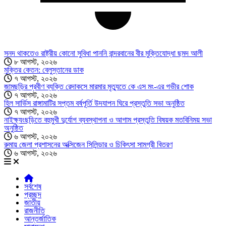
সনদ থাকতেও রাষ্ট্রীয় কোনো সুবিধা পাননি বান্দরবানের বীর মুক্তিযোদ্ধা ছমদ আলী
৮ আগস্ট, ২০২৬
মুক্তির কেতন: বেলুস্তানের ডাক
৭ আগস্ট, ২০২৬
জামছড়ির প্রবীণ ব্যক্তি রেদাকসে মারমার মৃত্যুতে কে এস মং-এর গভীর শোক
৭ আগস্ট, ২০২৬
হিল সার্ভিস রাঙ্গামাটির সপ্তম বর্ষপূর্তি উদযাপন ঘিরে প্রস্তুতি সভা অনুষ্ঠিত
৭ আগস্ট, ২০২৬
নাইক্ষ্যংছড়িতে বহুমুখী দুর্যোগ ব্যবস্থাপনা ও আগাম প্রস্তুতি বিষয়ক মতবিনিময় সভা
অনুষ্ঠিত
৬ আগস্ট, ২০২৬
রুমায় জেলা প্রশাসনের অক্সিজেন সিলিন্ডার ও চিকিৎসা সামগ্রী বিতরণ
৬ আগস্ট, ২০২৬
সর্বশেষ
প্রচ্ছদ
জাতীয়
রাজনীতি
আন্তর্জাতিক