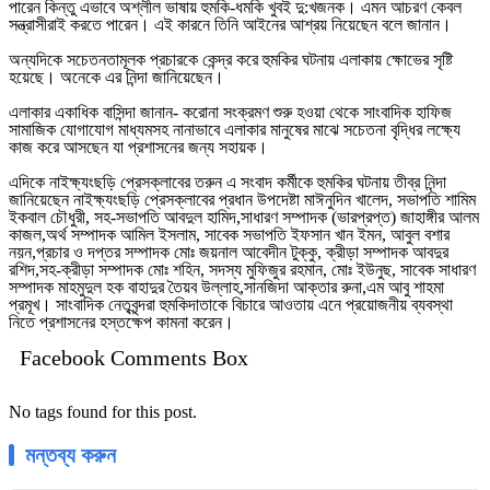
পারেন কিন্তু এভাবে অশ্লীল ভাষায় হুমকি-ধমকি খুবই দু:খজনক। এমন আচরণ কেবল
সন্ত্রাসীরাই করতে পারেন। এই কারনে তিনি আইনের আশ্রয় নিয়েছেন বলে জানান।
অন্যদিকে সচেতনতামূলক প্রচারকে কেন্দ্র করে হুমকির ঘটনায় এলাকায় ক্ষোভের সৃষ্টি
হয়েছে। অনেকে এর নিন্দা জানিয়েছেন।
এলাকার একাধিক বাসিন্দা জানান- করোনা সংক্রমণ শুরু হওয়া থেকে সাংবাদিক হাফিজ
সামাজিক যোগাযোগ মাধ্যমসহ নানাভাবে এলাকার মানুষের মাঝে সচেতনা বৃদ্ধির লক্ষ্যে
কাজ করে আসছেন যা প্রশাসনের জন্য সহায়ক।
এদিকে নাইক্ষ্যংছড়ি প্রেসক্লাবের তরুন এ সংবাদ কর্মীকে হুমকির ঘটনায় তীব্র নিন্দা
জানিয়েছেন নাইক্ষ্যংছড়ি প্রেসক্লাবের প্রধান উপদেষ্টা মাঈনুদিন খালেদ, সভাপতি শামিম
ইকবাল চৌধুরী, সহ-সভাপতি আবদুল হামিদ,সাধারণ সম্পাদক (ভারপ্রপ্ত) জাহাঙ্গীর আলম
কাজল,অর্থ সম্পাদক আমিল ইসলাম, সাবেক সভাপতি ইফসান খান ইমন, আবুল বশার
নয়ন,প্রচার ও দপ্তর সম্পাদক মোঃ জয়নাল আবেদীন টুক্কু, ক্রীড়া সম্পাদক আবদুর
রশিদ,সহ-ক্রীড়া সম্পাদক মোঃ শহিন, সদস্য মুফিজুর রহমান, মোঃ ইউনুছ, সাবেক সাধারণ
সম্পাদক মাহমুদুল হক বাহাদুর তৈয়ব উল্লাহ,সানজিদা আক্তার রুনা,এম আবু শাহমা
প্রমূখ। সাংবাদিক নেতৃবৃন্দরা হুমকিদাতাকে বিচারে আওতায় এনে প্রয়োজনীয় ব্যবস্থা
নিতে প্রশাসনের হস্তক্ষেপ কামনা করেন।
Facebook Comments Box
No tags found for this post.
মন্তব্য করুন