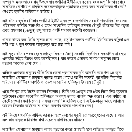
সম্প্রতি কক্সবাজারের রামু উপজেলার গর্জনিয়া ইউনিয়নে করোনা সংক্রমণ বিস্তার রোধে
সামাজিক যোগাযোগ মাধ্যমে সচেতনতামূলক প্রচারকে কেন্দ্র করে সাংবাদিকের পা কেটে
নেওয়ার হুমকির অভিযোগ উঠেছে।
এই ঘটনায় হুমকির শিকার গর্জনিয়া ইউনিয়নের পোয়াংগেরখিল সরকারী প্রাথমিক বিদ্যালয়
পরিচালনা কমিটির সভাপতি ও তরুণ সাংবাদিক হাফিজুল ইসলাম চৌধুরী জীবনের নিরাপত্তা
চেয়ে মঙ্গলবার (১৬জুন) রামু থানায় একটি সাধারণ ডায়েরী করেছেন।
থানায় দায়ের করা জিডি সূত্রে জানা গেছে, রামু উপজেলার গর্জনিয়া ইউনিয়নের বাসিন্দা এক
নারী গত ৭ জুন করোনা আক্রান্ত হয়ে মারা যান।
এই মৃত্যু ঘটনার পরও ছেলে জাহেদ সিকদার (৪৪) সরকারী নির্দেশনার লকডাউন না মেনে
এলাকার সর্বত্র বিচরণ করে আসছিলেন। যার কারনে এলাকার সাধারণ মানুষের মাঝে
করোনা আতংক দেখা দেয়।
এদিকে এলাকার মানুষের ভীতি নিয়ে জেলা প্রশাসকের দৃষ্টি আকর্ষন করে গত ১৪ জুন
সামাজিক যোগাযোগ মাধ্যমে প্রচার করেন পোয়াংগেরখিল সরকারী প্রাথমিক বিদ্যালয়
পরিচালনা কমিটির সভাপতি ও তরুণ সাংবাদিক হাফিজুল ইসলাম চৌধুরী।
এতে ক্ষিপ্ত হয়ে উঠেন জাহেদ সিকদার। তিনি গত ১৫জুন রাত ৮টার দিকে নিজ ব্যবহৃত
মুঠোফোন থেকে সাংবাদিক হাফিজকে অকথ্য ভাষায় গালমন্দ শুরু করেন। এক পর্যায়ে পা
কেটে নেওয়ার হুমকি দেন। এসময় সাংবাদিক হাফিজ দেশে আইন-কানুন আছে জানালে
জাহেদ সিকদার আইনের মা ধরেও অকথ্য ভাষায় গালাগাল দেন।
এই বিষয়ে সাংবাদিক হাফিজ জানান- মতপ্রকাশের স্বাধীনতা প্রত্যেকের আছে। আর
এলাকার মানুষকে নিরাপদ রাখা সচেতন নাগরিকদের দায়িত্ব।
সামাজিক যোগাযোগ মাধ্যমে আমার প্রচারে কারো মানহানি হলে আইনের আশ্রয় নিতে