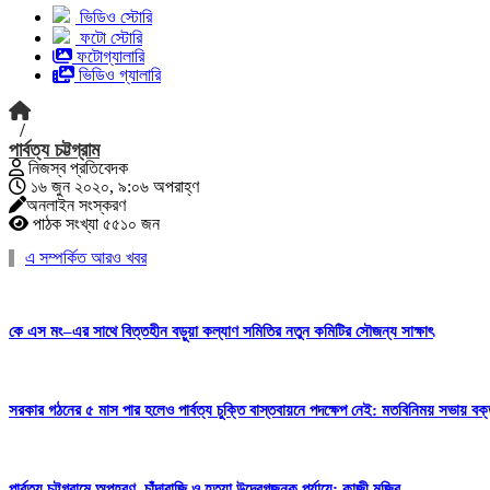
ভিডিও স্টোরি
ফটো স্টোরি
ফটোগ্যালারি
ভিডিও গ্যালারি
/
পার্বত্য চট্টগ্রাম
নিজস্ব প্রতিবেদক
১৬ জুন ২০২০, ৯:০৬ অপরাহ্ণ
অনলাইন সংস্করণ
পাঠক সংখ্যা ৫৫১০ জন
এ সম্পর্কিত আরও খবর
কে এস মং–এর সাথে বিত্তহীন বড়ুয়া কল্যাণ সমিতির নতুন কমিটির সৌজন্য সাক্ষাৎ
সরকার গঠনের ৫ মাস পার হলেও পার্বত্য চুক্তি বাস্তবায়নে পদক্ষেপ নেই: মতবিনিময় সভায় বক্
পার্বত্য চট্টগ্রামে অপহরণ, চাঁদাবাজি ও হত্যা উদ্বেগজনক পর্যায়ে: কাজী মজিব