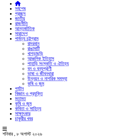
সর্বশেষ
প্রচ্ছদ
জাতীয়
রাজনীতি
আন্তর্জাতিক
সারাদেশ
পার্বত্য চট্টগ্রাম
বান্দরবান
রাঙামাটি
খাগড়াছড়ি
আঞ্চলিক ইতিহাস
পাহাড়ি সংস্কৃতি ও ঐতিহ্য
বন ও বন্যপ্রাণী
ভাষা ও জীবনধারা
উন্নয়ন ও নাগরিক সমস্যা
কৃষি ও জুম
পর্যটন
বিজ্ঞান ও প্রযুক্তি
মতামত
কৃষি ও জুম
কবিতা ও সাহিত্য
সাক্ষাৎকার
চাকুরীর খবর
শনিবার , ৮ অগাস্ট ২০২৬