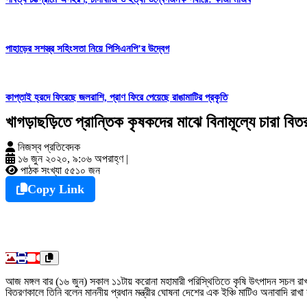
পাহাড়ের সশস্ত্র সহিংসতা নিয়ে পিসিএনপি’র উদ্বেগ
কাপ্তাই হ্রদে ফিরেছে জলরাশি, প্রাণ ফিরে পেয়েছে রাঙামাটির প্রকৃতি
খাগড়াছড়িতে প্রান্তিক কৃষকদের মাঝে বিনামূল্যে চারা বিত
নিজস্ব প্রতিবেদক
১৬ জুন ২০২০, ৯:০৬ অপরাহ্ণ
|
পাঠক সংখ্যা ৫৫১০ জন
Copy Link
আজ মঙ্গল বার (১৬ জুন) সকাল ১১টায় করোনা মহামারী পরিস্থিতিতে কৃষি উৎপাদন সচল রাখার জন
বিতরণকালে তিনি বলেন মাননীয় প্রধান মন্ত্রীর ঘোষনা দেশের এক ইঞ্চি মাটিও অনাবাদি রাখা