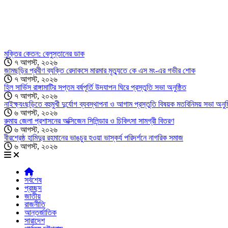
মুক্তির কেতন: বেলুস্তানের ডাক
৭ আগস্ট, ২০২৬
জামছড়ির প্রবীণ ব্যক্তি রেদাকসে মারমার মৃত্যুতে কে এস মং-এর গভীর শোক
৭ আগস্ট, ২০২৬
হিল সার্ভিস রাঙ্গামাটির সপ্তম বর্ষপূর্তি উদযাপন ঘিরে প্রস্তুতি সভা অনুষ্ঠিত
৭ আগস্ট, ২০২৬
নাইক্ষ্যংছড়িতে বহুমুখী দুর্যোগ ব্যবস্থাপনা ও আগাম প্রস্তুতি বিষয়ক মতবিনিময় সভা অনুষ্
৬ আগস্ট, ২০২৬
রুমায় জেলা প্রশাসনের অক্সিজেন সিলিন্ডার ও চিকিৎসা সামগ্রী বিতরণ
৬ আগস্ট, ২০২৬
বীরশ্রেষ্ঠ হামিদুর রহমানের ভাঙচুর হওয়া ভাস্কর্য পরিদর্শনে নাগরিক সমাজ
৬ আগস্ট, ২০২৬
সর্বশেষ
প্রচ্ছদ
জাতীয়
রাজনীতি
আন্তর্জাতিক
সারাদেশ