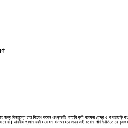
রণ
্য বিনামুল্যে চারা বিতরণ করেন খাগড়াছড়ি পাহাড়ী কৃষি গবেষনা কেন্দ্র ও খাগড়াছড়ি বাংলাদে
 যাবে না। মাননীয় প্রধান মন্ত্রীর ঘোষনা বাস্তবায়নে জন্য এই করোনা পরিস্থিতিতে যে কৃষকরা