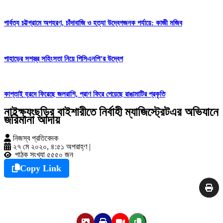
পার্বত্য চট্টগ্রামে অপহরণ, চাঁদাবাজি ও হত্যা উদ্বেগজনক পর্যায়ে: কাজী মজিব
পাহাড়ের সশস্ত্র সহিংসতা নিয়ে পিসিএনপি’র উদ্বেগ
কাপ্তাই হ্রদে ফিরেছে জলরাশি, প্রাণ ফিরে পেয়েছে রাঙামাটির প্রকৃতি
নাইক্ষ্যংছড়ির বাইশারীতে নির্বাহী ম্যাজিস্ট্রেটএর অভিযানে
জরিমানা আদায়
নিজস্ব প্রতিবেদক
২৭ মে ২০২০, ৪:৫১ অপরাহ্ণ
|
পাঠক সংখ্যা ৫৫৫০ জন
Copy Link