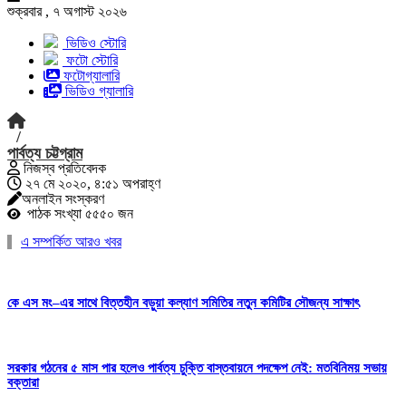
শুক্রবার , ৭ অগাস্ট ২০২৬
ভিডিও স্টোরি
ফটো স্টোরি
ফটোগ্যালারি
ভিডিও গ্যালারি
/
পার্বত্য চট্টগ্রাম
নিজস্ব প্রতিবেদক
২৭ মে ২০২০, ৪:৫১ অপরাহ্ণ
অনলাইন সংস্করণ
পাঠক সংখ্যা ৫৫৫০ জন
এ সম্পর্কিত আরও খবর
কে এস মং–এর সাথে বিত্তহীন বড়ুয়া কল্যাণ সমিতির নতুন কমিটির সৌজন্য সাক্ষাৎ
সরকার গঠনের ৫ মাস পার হলেও পার্বত্য চুক্তি বাস্তবায়নে পদক্ষেপ নেই: মতবিনিময় সভায়
বক্তারা