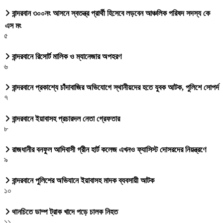
বান্দরবান ৩০০নং আসনে স্বতন্ত্র প্রার্থী হিসেবে লড়বেন আঞ্চলিক পরিষদ সদস্য কে
এস মং
৫
বান্দরবানে রিসোর্ট মালিক ও ম্যানেজার অপহরণ
৬
বান্দরবানে প্রকাশ্যে চাঁদাবাজির অভিযোগে স্থানীয়দের হতে যুবক আটক, পুলিশে সোপর্দ
৭
বান্দরবানে ইয়াবাসহ প্রচারদল নেতা গ্রেফতার
৮
রাজধানীর বনফুল আদিবাসী গ্রীন হার্ট কলেজ এখনও ফ্যাসিস্ট দোসরদের নিয়ন্ত্রণে
৯
বান্দরবানে পুলিশের অভিযানে ইয়াবাসহ মাদক ব্যবসায়ী আটক
১০
থানচিতে ডাম্প ট্রাক খাদে পড়ে চালক নিহত
১১