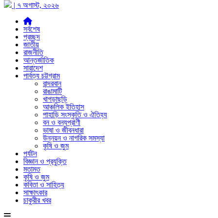
| ৭ অগাস্ট, ২০২৬
সর্বশেষ
প্রচ্ছদ
জাতীয়
রাজনীতি
আন্তর্জাতিক
সারাদেশ
পার্বত্য চট্টগ্রাম
বান্দরবান
রাঙামাটি
খাগড়াছড়ি
আঞ্চলিক ইতিহাস
পাহাড়ি সংস্কৃতি ও ঐতিহ্য
বন ও বন্যপ্রাণী
ভাষা ও জীবনধারা
উন্নয়ন ও নাগরিক সমস্যা
কৃষি ও জুম
পর্যটন
বিজ্ঞান ও প্রযুক্তি
মতামত
কৃষি ও জুম
কবিতা ও সাহিত্য
সাক্ষাৎকার
চাকুরীর খবর