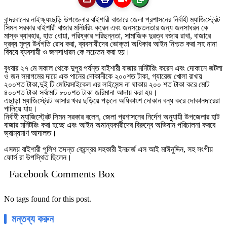
বান্দরবানের নাইক্ষ্যংছড়ি উপজেলার বাইশারী বাজারে জেলা প্রশাসনের নির্বাহী ম্যাজিস্ট্রেট
সিমন সরকার বাইশারী বাজার মনিটরিং করেন এবং জনসচেতনতার জন্য জনসাধরন কে
মাস্ক ব্যাবহার, হাত ধোয়া, পরিষ্কার পরিছন্নতা, সামাজিক দুরত্ব বজায় রাখা, বাজারে
দ্রব্য মুল্য উর্ধগতি রোধ করা, ব্যবসায়ীদের ভোক্তা অধিকার আইন নিশ্চত করা সহ নানা
বিষয়ে ব্যবসায়ী ও জনসাধারন কে সচেতন করা হয়।
বুধবার ২৭ মে সকাল থেকে দুপুর পর্যন্ত বাইশারী বাজার মনিটরিং করেন এবং দোকানে জটলা
ও জন সমাগমের দায়ে এক পানের দোকানীকে ২০০শত টাকা, গ্যারেজ খোলা রাখায়
২০০শত টাকা,দুই টি মোটরসাইকেল এর লাইসেন্স না থাকায় ২০০ শত টাকা করে মোট
৪০০শত টাকা সর্বমোট ৮০০শত টাকা জরিমানা আদায় করা হয়।
এছাড়া ম্যাজিস্ট্রেট আসার খবর ছড়িয়ে পড়লে অধিকাংশ দোকান বন্ধ করে দোকানদারেরা
পালিয়ে যায়।
নির্বাহী ম্যাজিস্ট্রেট সিমন সরকার বলেন, জেলা প্রশাসনের নির্দেশ অনুযায়ী উপজেলার হাট
বাজার মনিটরিং করা হচ্ছে এবং আইন অমান্যকারীদের বিরুদ্বে অভিযান পরিচালনা করবে
ভ্রাম্যমাণ আদালত।
এসময় বাইশারী পুলিশ তদন্ত কেন্দ্রের সহকারী ইনচার্জ এস আই মাঈনুদ্দিন, সহ সংগীয়
ফোর্স রা উপস্থিত ছিলেন।
Facebook Comments Box
No tags found for this post.
মন্তব্য করুন