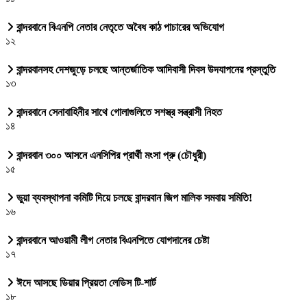
বান্দরবানে বিএনপি নেতার নেতৃতে অবৈধ কাঠ পাচারের অভিযোগ
১২
বান্দরবানসহ দেশজুড়ে চলছে আন্তর্জাতিক আদিবাসী দিবস উদযাপনের প্রস্তুতি
১৩
বান্দরবানে সেনাবাহিনীর সাথে গোলাগুলিতে সশস্ত্র সন্ত্রাসী নিহত
১৪
বান্দরবান ৩০০ আসনে এনসিপির প্রার্থী মংসা প্রু (চৌধুরী)
১৫
ভুয়া ব্যবস্থাপনা কমিটি দিয়ে চলছে বান্দরবান জিপ মালিক সমবায় সমিতি!
১৬
বান্দরবানে আওয়ামী লীগ নেতার বিএনপিতে যোগদানের চেষ্টা
১৭
ঈদে আসছে ডিয়ার প্রিয়তা লেডিস টি-শার্ট
১৮