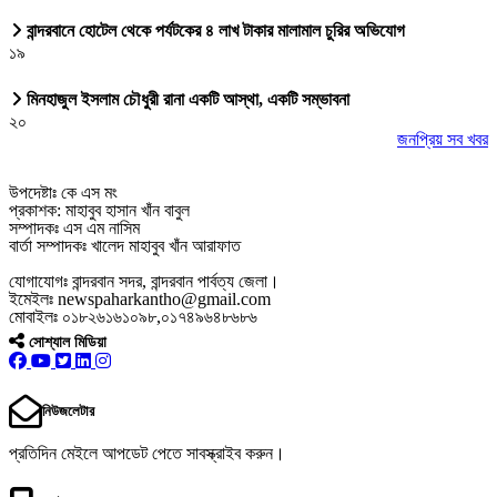
বান্দরবানে হোটেল থেকে পর্যটকের ৪ লাখ টাকার মালামাল চুরির অভিযোগ
১৯
মিনহাজুল ইসলাম চৌধুরী রানা একটি আস্থা, একটি সম্ভাবনা
২০
জনপ্রিয় সব খবর
উপদেষ্টাঃ কে এস মং
প্রকাশক: মাহাবুব হাসান খাঁন বাবুল
সম্পাদকঃ এস এম নাসিম
বার্তা সম্পাদকঃ খালেদ মাহাবুব খাঁন আরাফাত
যোগাযোগঃ বান্দরবান সদর, বান্দরবান পার্বত্য জেলা।
ইমেইলঃ newspaharkantho@gmail.com
মোবাইলঃ ০১৮২৬১৬১০৯৮,০১৭৪৯৬৪৮৬৮৬
সোশ্যাল মিডিয়া
নিউজলেটার
প্রতিদিন মেইলে আপডেট পেতে সাবস্ক্রাইব করুন।