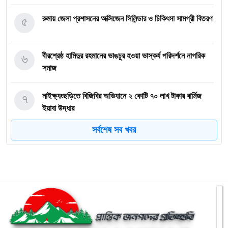
৫
রুমায় জেলা প্রশাসনের অক্সিজেন সিলিন্ডার ও চিকিৎসা সামগ্রী বিতরণ
৬
বীরশ্রেষ্ঠ হামিদুর রহমানের ভাঙচুর হওয়া ভাস্কর্য পরিদর্শনে নাগরিক
সমাজ
৭
নাইক্ষ্যংছড়িতে বিজিবির অভিযানে ২ কোটি ৭০ লাখ টাকার বার্মিজ
ইয়াবা উদ্ধার
সর্বশেষ সব খবর
৮
বান্দরবানে অ্যাপেক্স ক্লাব অব নীলাচলের উদ্যোগে শিক্ষার্থীদের মাঝে
শিক্ষা উপকরণ বিতরণ
৯
জুলাই গণঅভ্যুত্থানের চেতনায় রাঙ্গামাটিতে ১১ দলীয় ঐক্যজোটের
মিছিল ও সমাবেশ
১০
লামার ফাইতংয়ে ভূমি জালিয়াতির অভিযোগ