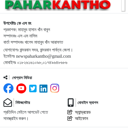
১১
জুলাই গণঅভ্যুত্থান দিবসে শহীদের প্রতি রাঙ্গামাটি পার্বত্য জেলা
পরিষদের শ্রদ্ধাঞ্জলি
উপদেষ্টাঃ কে এস মং
প্রকাশক: মাহাবুব হাসান খাঁন বাবুল
সম্পাদকঃ এস এম নাসিম
১২
নাইক্ষ্যংছড়ি উপজেলা প্রশাসনের উদ্যোগে ‘জুলাই গণ-অভ্যুত্থান
বার্তা সম্পাদকঃ খালেদ মাহাবুব খাঁন আরাফাত
দিবস’ পালিত
যোগাযোগঃ বান্দরবান সদর, বান্দরবান পার্বত্য জেলা।
ইমেইলঃ newspaharkantho@gmail.com
১৩
লামায় সংস্কারের চার মাসের মাথায় আবারও সেতু ধস
মোবাইলঃ ০১৮২৬১৬১০৯৮,০১৭৪৯৬৪৮৬৮৬
সোশ্যাল মিডিয়া
১৪
জুলাই গণঅভ্যুত্থান দিবসে শহীদদের প্রতি শ্রদ্ধা জানালেন এমপি
দীপেন দেওয়ান
নিউজলেটার
মোবাইল অ্যাপস
১৫
রামুর কচ্ছপিয়ায় ১১ বিজিবির অভিযানে ইয়াবা ও মদ উদ্ধার আটক–১
প্রতিদিন মেইলে আপডেট পেতে
অ্যান্ড্রয়েড
সাবস্ক্রাইব করুন।
আইফোন
১৬
হিমালয়ের চূড়ায় লাল-সবুজের পতাকা ওড়ানোর লক্ষ্যে রাঙামাটির বীর