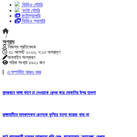
ভিডিও স্টোরি
ফটো স্টোরি
ফটোগ্যালারি
ভিডিও গ্যালারি
/
অপরাধ
নিজস্ব প্রতিবেদক
৩১ আগস্ট ২০২৩, ৭:১৩ অপরাহ্ণ
অনলাইন সংস্করণ
পাঠক সংখ্যা ৫৬২১ জন
এ সম্পর্কিত আরও খবর
বান্দরবানে ভাঙ্গা কাপে চা দেওয়াকে কেন্দ্র করে দোকানির উপর হামলা
রাঙ্গামাটিতে মাদকাসক্ত ছেলেকে কুপিয়ে হত্যা করেছে বাবা-মা
কাঠ পাচারকারী চক্রের আস্তানা পলি রেঞ্জ, মাসোহারায় ‘ম্যানেজ’ রেঞ্জার