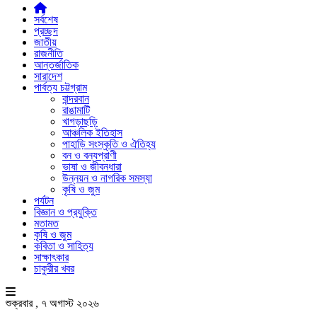
সর্বশেষ
প্রচ্ছদ
জাতীয়
রাজনীতি
আন্তর্জাতিক
সারাদেশ
পার্বত্য চট্টগ্রাম
বান্দরবান
রাঙামাটি
খাগড়াছড়ি
আঞ্চলিক ইতিহাস
পাহাড়ি সংস্কৃতি ও ঐতিহ্য
বন ও বন্যপ্রাণী
ভাষা ও জীবনধারা
উন্নয়ন ও নাগরিক সমস্যা
কৃষি ও জুম
পর্যটন
বিজ্ঞান ও প্রযুক্তি
মতামত
কৃষি ও জুম
কবিতা ও সাহিত্য
সাক্ষাৎকার
চাকুরীর খবর
শুক্রবার , ৭ অগাস্ট ২০২৬