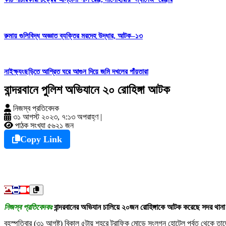
রুমায় গুলিবিদ্ধ অজ্ঞাত ব্যক্তির মরদেহ উদ্ধার, আটক–১৩
নাইক্ষ্যংছড়িতে আশ্রিত ঘরে আগুন দিয়ে জমি দখলের পাঁয়তারা
বান্দরবানে পুলিশ অভিযানে ২০ রোহিঙ্গা আটক
নিজস্ব প্রতিবেদক
৩১ আগস্ট ২০২৩, ৭:১৩ অপরাহ্ণ
|
পাঠক সংখ্যা ৫৬২১ জন
Copy Link
নিজস্ব প্রতিবেদকঃ
বান্দরবানের অভিযান চালিয়ে ২০জন রোহিঙ্গাকে আটক করেছে সদর থানা প
বৃহস্পতিবার (৩১ আগষ্ট) বিকাল ৫টায় শহরে ট্রাফিক মোড়ে সংলগ্ন হোটেল পর্বত থেকে 