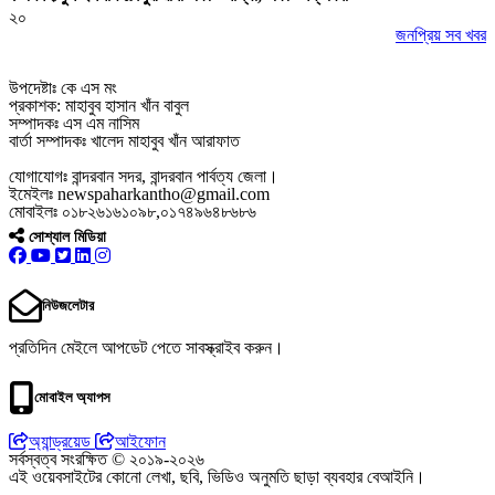
২০
জনপ্রিয় সব খবর
উপদেষ্টাঃ কে এস মং
প্রকাশক: মাহাবুব হাসান খাঁন বাবুল
সম্পাদকঃ এস এম নাসিম
বার্তা সম্পাদকঃ খালেদ মাহাবুব খাঁন আরাফাত
যোগাযোগঃ বান্দরবান সদর, বান্দরবান পার্বত্য জেলা।
ইমেইলঃ newspaharkantho@gmail.com
মোবাইলঃ ০১৮২৬১৬১০৯৮,০১৭৪৯৬৪৮৬৮৬
সোশ্যাল মিডিয়া
নিউজলেটার
প্রতিদিন মেইলে আপডেট পেতে সাবস্ক্রাইব করুন।
মোবাইল অ্যাপস
অ্যান্ড্রয়েড
আইফোন
সর্বস্বত্ব সংরক্ষিত © ২০১৯-২০২৬
এই ওয়েবসাইটের কোনো লেখা, ছবি, ভিডিও অনুমতি ছাড়া ব্যবহার বেআইনি।