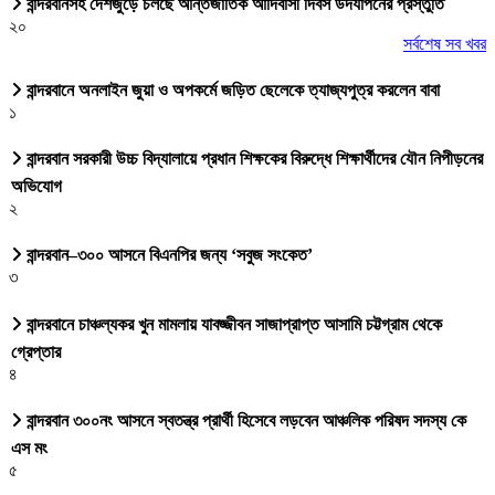
বান্দরবানসহ দেশজুড়ে চলছে আন্তর্জাতিক আদিবাসী দিবস উদযাপনের প্রস্তুতি
২০
সর্বশেষ সব খবর
বান্দরবানে অনলাইন জুয়া ও অপকর্মে জড়িত ছেলেকে ত্যাজ্যপুত্র করলেন বাবা
১
বান্দরবান সরকারী উচ্চ বিদ্যালায়ে প্রধান শিক্ষকের বিরুদ্ধে শিক্ষার্থীদের যৌন নিপীড়নের
অভিযোগ
২
বান্দরবান–৩০০ আসনে বিএনপির জন্য ‘সবুজ সংকেত’
৩
বান্দরবানে চাঞ্চল্যকর খুন মামলায় যাবজ্জীবন সাজাপ্রাপ্ত আসামি চট্টগ্রাম থেকে
গ্রেপ্তার
৪
বান্দরবান ৩০০নং আসনে স্বতন্ত্র প্রার্থী হিসেবে লড়বেন আঞ্চলিক পরিষদ সদস্য কে
এস মং
৫