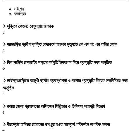
সর্বশেষ
জনপ্রিয়
মুক্তির কেতন: বেলুস্তানের ডাক
১
জামছড়ির প্রবীণ ব্যক্তি রেদাকসে মারমার মৃত্যুতে কে এস মং-এর গভীর শোক
২
হিল সার্ভিস রাঙ্গামাটির সপ্তম বর্ষপূর্তি উদযাপন ঘিরে প্রস্তুতি সভা অনুষ্ঠিত
৩
নাইক্ষ্যংছড়িতে বহুমুখী দুর্যোগ ব্যবস্থাপনা ও আগাম প্রস্তুতি বিষয়ক মতবিনিময় সভা
অনুষ্ঠিত
৪
রুমায় জেলা প্রশাসনের অক্সিজেন সিলিন্ডার ও চিকিৎসা সামগ্রী বিতরণ
৫
বীরশ্রেষ্ঠ হামিদুর রহমানের ভাঙচুর হওয়া ভাস্কর্য পরিদর্শনে নাগরিক সমাজ
৬