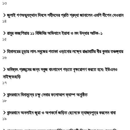
১৩
জুলাই গণঅভ্যুত্থান দিবসে শহীদদের প্রতি শ্রদ্ধা জানালেন এমপি দীপেন দেওয়ান
১৪
রামুর কচ্ছপিয়ায় ১১ বিজিবির অভিযানে ইয়াবা ও মদ উদ্ধার আটক–১
১৫
হিমালয়ের চূড়ায় লাল-সবুজের পতাকা ওড়ানোর লক্ষ্যে রাঙামাটির বীর কুমার তঞ্চঙ্গ্যার
১৬
ভবিষ্যৎ প্রজন্মের জন্য সবুজ বাংলাদেশ গড়তে বৃক্ষরোপণ করতে হবে: ইউএনও
নাইক্ষ্যংছড়ি
১৭
বান্দরবানে বিনামূল্যে চক্ষু সেবার ফলোআপ ক্যাম্প অনুষ্ঠিত
১৮
বান্দরবানে অনলাইন জুয়া ও অপকর্মে জড়িত ছেলেকে ত্যাজ্যপুত্র করলেন বাবা
১৯