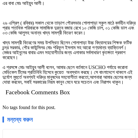
এর বাবা মোঃ আইয়ুব আলী।
২৬ এপ্রিল ( রবিবার) সকাল থেকে তাড়াশ পৌরসভার শোলাপাড়া স্কুল মাঠে কর্মহীন দরিদ্র
প্রায় শতাধিক পরিবারকে সামাজিক দুরত্ব বজায় রেখে ১০ কেজি চাল, ০১ কেজি ডাল এবং
০৩ কেজি আলুসহ অনান্য খাদ্য সামগ্রী বিতরণ করেন।
খাদ্য সামগ্রী বিতরণের সময় উপস্থিত ছিলেন শোলাপাড়া উচ্চ বিদ্যালয়ের শিক্ষক ফটিক
চন্দ্র সরকার, পৌর কাউন্সিলর মোঃ শরিফুল ইসলাম সহ আরো গণ্যমান্য ব্যাক্তিবর্গ।
মেজর আইনুলের বাবার এমন সহযোগীতার জন্য এলাকার সর্বসাধারণ কৃতঙ্গতা প্রকাশ
করেছেন।
এ প্রসঙ্গে মোঃ আইয়ুব আলী বলেন, আমার ছেলে বর্তমানে USCHO পর্যায়ে করোনা
মেডিকেল টিমের প্রতিনিধি হিসেবে কুয়েত অবস্থান করছে। সে বাংলাদেশে থাকলে এই
দুর্যোগ মুহুর্তে অবশ্যই দরিদ্র মানুষদের সহযোগীতা করতো,আপনারা আমার ছেলের জন্য
দোয়া করবেন, সবাই সরকারের নিয়ম কানুন মেনে ঘরে সচেতন এবং নিরাপদ থাকুন।
Facebook Comments Box
No tags found for this post.
মন্তব্য করুন