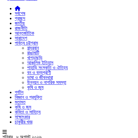
সর্বশেষ
প্রচ্ছদ
জাতীয়
রাজনীতি
আন্তর্জাতিক
সারাদেশ
পার্বত্য চট্টগ্রাম
বান্দরবান
রাঙামাটি
খাগড়াছড়ি
আঞ্চলিক ইতিহাস
পাহাড়ি সংস্কৃতি ও ঐতিহ্য
বন ও বন্যপ্রাণী
ভাষা ও জীবনধারা
উন্নয়ন ও নাগরিক সমস্যা
কৃষি ও জুম
পর্যটন
বিজ্ঞান ও প্রযুক্তি
মতামত
কৃষি ও জুম
কবিতা ও সাহিত্য
সাক্ষাৎকার
চাকুরীর খবর
শনিবার , ৮ অগাস্ট ২০২৬