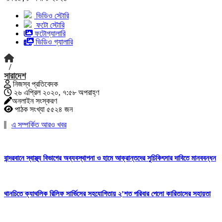
ভিডিও স্টোরি
ফটো স্টোরি
ফটোগ্যালারি
ভিডিও গ্যালারি
/
সারাদেশ
নিজস্ব প্রতিবেদক
২৬ এপ্রিল ২০২০, ৭:৫৮ অপরাহ্ণ
অনলাইন সংস্করণ
পাঠক সংখ্যা ৫৫২৪ জন
এ সম্পর্কিত আরও খবর
বান্দরবানে স্বাস্থ্য বিভাগের অব্যবস্থাপনা ও হামে আক্রান্তদের সুচিকিৎসার দাবিতে মানববন্ধন
থানচিতে ক্যাথলিক রিলিফ সার্ভিসের সহযোগিতায় ২’শত পরিবার পেলো কারিতাসের সহায়তা