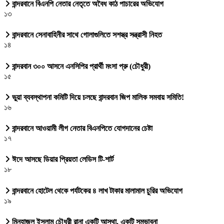
বান্দরবানে বিএনপি নেতার নেতৃতে অবৈধ কাঠ পাচারের অভিযোগ
১৩
বান্দরবানে সেনাবাহিনীর সাথে গোলাগুলিতে সশস্ত্র সন্ত্রাসী নিহত
১৪
বান্দরবান ৩০০ আসনে এনসিপির প্রার্থী মংসা প্রু (চৌধুরী)
১৫
ভুয়া ব্যবস্থাপনা কমিটি দিয়ে চলছে বান্দরবান জিপ মালিক সমবায় সমিতি!
১৬
বান্দরবানে আওয়ামী লীগ নেতার বিএনপিতে যোগদানের চেষ্টা
১৭
ঈদে আসছে ডিয়ার প্রিয়তা লেডিস টি-শার্ট
১৮
বান্দরবানে হোটেল থেকে পর্যটকের ৪ লাখ টাকার মালামাল চুরির অভিযোগ
১৯
মিনহাজুল ইসলাম চৌধুরী রানা একটি আস্থা, একটি সম্ভাবনা