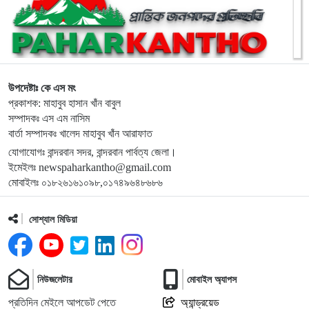
১০
লামার ফাইতংয়ে ভূমি জালিয়াতির অভিযোগ
১১
জুলাই গণঅভ্যুত্থান দিবসে শহীদের প্রতি রাঙ্গামাটি পার্বত্য জেলা
পরিষদের শ্রদ্ধাঞ্জলি
উপদেষ্টাঃ কে এস মং
প্রকাশক: মাহাবুব হাসান খাঁন বাবুল
সম্পাদকঃ এস এম নাসিম
১২
নাইক্ষ্যংছড়ি উপজেলা প্রশাসনের উদ্যোগে ‘জুলাই গণ-অভ্যুত্থান
বার্তা সম্পাদকঃ খালেদ মাহাবুব খাঁন আরাফাত
দিবস’ পালিত
যোগাযোগঃ বান্দরবান সদর, বান্দরবান পার্বত্য জেলা।
ইমেইলঃ newspaharkantho@gmail.com
১৩
লামায় সংস্কারের চার মাসের মাথায় আবারও সেতু ধস
মোবাইলঃ ০১৮২৬১৬১০৯৮,০১৭৪৯৬৪৮৬৮৬
সোশ্যাল মিডিয়া
১৪
জুলাই গণঅভ্যুত্থান দিবসে শহীদদের প্রতি শ্রদ্ধা জানালেন এমপি
দীপেন দেওয়ান
নিউজলেটার
মোবাইল অ্যাপস
১৫
রামুর কচ্ছপিয়ায় ১১ বিজিবির অভিযানে ইয়াবা ও মদ উদ্ধার আটক–১
প্রতিদিন মেইলে আপডেট পেতে
অ্যান্ড্রয়েড