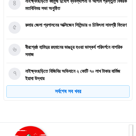
৪
নাইক্ষ্যংছড়িতে বহুমুখী দুর্যোগ ব্যবস্থাপনা ও আগাম প্রস্তুতি বিষয়ক
মতবিনিময় সভা অনুষ্ঠিত
৫
রুমায় জেলা প্রশাসনের অক্সিজেন সিলিন্ডার ও চিকিৎসা সামগ্রী বিতরণ
৬
বীরশ্রেষ্ঠ হামিদুর রহমানের ভাঙচুর হওয়া ভাস্কর্য পরিদর্শনে নাগরিক
সমাজ
৭
নাইক্ষ্যংছড়িতে বিজিবির অভিযানে ২ কোটি ৭০ লাখ টাকার বার্মিজ
ইয়াবা উদ্ধার
সর্বশেষ সব খবর
৮
বান্দরবানে অ্যাপেক্স ক্লাব অব নীলাচলের উদ্যোগে শিক্ষার্থীদের মাঝে
শিক্ষা উপকরণ বিতরণ
৯
জুলাই গণঅভ্যুত্থানের চেতনায় রাঙ্গামাটিতে ১১ দলীয় ঐক্যজোটের
মিছিল ও সমাবেশ