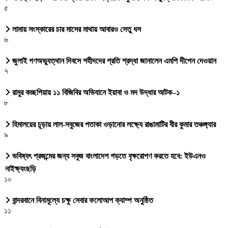
৫
লামায় সংস্কারের চার মাসের মাথায় আবারও সেতু ধস
৬
জুলাই গণঅভ্যুত্থান দিবসে শহীদদের প্রতি শ্রদ্ধা জানালেন এমপি দীপেন দেওয়ান
৭
রামুর কচ্ছপিয়ায় ১১ বিজিবির অভিযানে ইয়াবা ও মদ উদ্ধার আটক–১
৮
হিমালয়ের চূড়ায় লাল-সবুজের পতাকা ওড়ানোর লক্ষ্যে রাঙামাটির বীর কুমার তঞ্চঙ্গ্যার
৯
ভবিষ্যৎ প্রজন্মের জন্য সবুজ বাংলাদেশ গড়তে বৃক্ষরোপণ করতে হবে: ইউএনও
নাইক্ষ্যংছড়ি
১০
বান্দরবানে বিনামূল্যে চক্ষু সেবার ফলোআপ ক্যাম্প অনুষ্ঠিত
১১