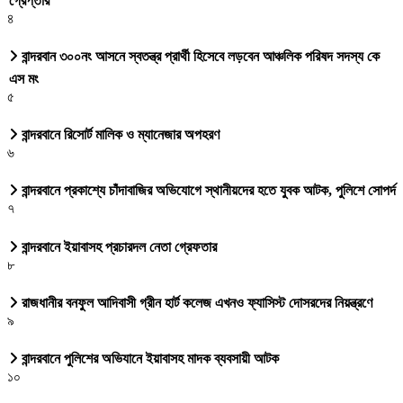
গ্রেপ্তার
৪
বান্দরবান ৩০০নং আসনে স্বতন্ত্র প্রার্থী হিসেবে লড়বেন আঞ্চলিক পরিষদ সদস্য কে
এস মং
৫
বান্দরবানে রিসোর্ট মালিক ও ম্যানেজার অপহরণ
৬
বান্দরবানে প্রকাশ্যে চাঁদাবাজির অভিযোগে স্থানীয়দের হতে যুবক আটক, পুলিশে সোপর্দ
৭
বান্দরবানে ইয়াবাসহ প্রচারদল নেতা গ্রেফতার
৮
রাজধানীর বনফুল আদিবাসী গ্রীন হার্ট কলেজ এখনও ফ্যাসিস্ট দোসরদের নিয়ন্ত্রণে
৯
বান্দরবানে পুলিশের অভিযানে ইয়াবাসহ মাদক ব্যবসায়ী আটক
১০