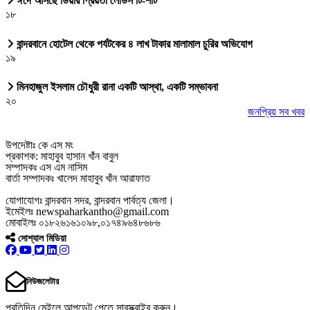
ঈদে আসছে ডিয়ার প্রিয়তা লেডিস টি-শার্ট
১৮
বান্দরবানে হোটেল থেকে পর্যটকের ৪ লাখ টাকার মালামাল চুরির অভিযোগ
১৯
মিনহাজুল ইসলাম চৌধুরী রানা একটি আস্থা, একটি সম্ভাবনা
২০
জনপ্রিয় সব খবর
উপদেষ্টাঃ কে এস মং
প্রকাশক: মাহাবুব হাসান খাঁন বাবুল
সম্পাদকঃ এস এম নাসিম
বার্তা সম্পাদকঃ খালেদ মাহাবুব খাঁন আরাফাত
যোগাযোগঃ বান্দরবান সদর, বান্দরবান পার্বত্য জেলা।
ইমেইলঃ newspaharkantho@gmail.com
মোবাইলঃ ০১৮২৬১৬১০৯৮,০১৭৪৯৬৪৮৬৮৬
সোশ্যাল মিডিয়া
নিউজলেটার
প্রতিদিন মেইলে আপডেট পেতে সাবস্ক্রাইব করুন।