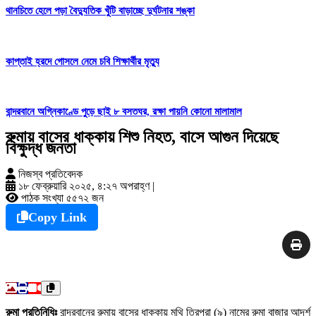
থানচিতে হেলে পড়া বৈদ্যুতিক খুঁটি বাড়াচ্ছে দুর্ঘটনার শঙ্কা
কাপ্তাই হ্রদে গোসলে নেমে চবি শিক্ষার্থীর মৃত্যু
বান্দরবানে অগ্নিকাণ্ডে পুড়ে ছাই ৮ বসতঘর, রক্ষা পায়নি কোনো মালামাল
রুমায় বাসের ধাক্কায় শিশু নিহত, বাসে আগুন দিয়েছে
বিক্ষুদ্ধ জনতা
নিজস্ব প্রতিবেদক
১৮ ফেব্রুয়ারি ২০২৫, ৪:২৭ অপরাহ্ণ
|
পাঠক সংখ্যা ৫৫৭২ জন
Copy Link
রুমা প্রতিনিধিঃ
বান্দরবানের রুমায় বাসের ধাক্কায় মথি ত্রিপুরা (৯) নামের রুমা বাজার আদর্শ