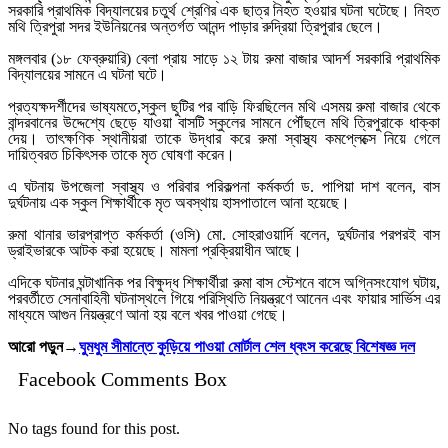
সরকারি প্রাথমিক বিদ্যালয়ের চতুর্থ শ্রেণির এক ছাত্র নিহত হওয়ার ঘটনা ঘটেছে। নিহত
মথি ত্রিপুরা সদর ইউনিয়নের অন্তর্গত আনন্দ পাড়ার রুদ্রিয়া ত্রিপুরার ছেলে।
মঙ্গলবার (১৮ ফেব্রুয়ারি) বেলা প্রায় সাড়ে ১২ টায় রুমা বাজার আদর্শ সরকারি প্রাথমিক
বিদ্যালয়ের সামনে এ ঘটনা ঘটে।
প্রত্যক্ষদর্শীদের ভাষ্যমতে,স্কুল ছুটির পর বাড়ি ফিরছিলেন মথি এসময় রুমা বাজার থেকে
বান্দরবানের উদ্দেশ্যে ছেড়ে যাওয়া বাসটি স্কুলের সামনে পৌঁছলে মথি ত্রিপুরাকে ধাক্কা
দেয়। তাৎক্ষণিক স্থানীয়রা তাকে উদ্ধার করে রুমা স্বাস্থ্য কমপ্লেক্সে নিয়ে গেলে
দায়িত্বরত চিকিৎসক তাকে মৃত ঘোষণা করেন।
এ ঘটনায় উপজেলা স্বাস্থ্য ও পরিবার পরিকল্পনা কর্মকর্তা ড. পাপিয়া দাশ বলেন, বাস
দুর্ঘটনায় এক স্কুল শিক্ষার্থীকে মৃত অবস্থায় হাসপাতালে আনা হয়েছে।
রুমা থানার ভারপ্রাপ্ত কর্মকর্তা (ওসি) মো. সোহরাওয়ার্দি বলেন, দুর্ঘটনার পরপরই বাস
ড্রাইভারকে আটক করা হয়েছে। মামলা প্রক্রিয়াধীন আছে।
এদিকে ঘটনার ঘন্টাখানিক পর বিক্ষুদ্ধ শিক্ষার্থীরা রুমা বাস স্টেশনে বাসে অগ্নিসংযোগ ঘটায়,
পরবর্তীতে সেনাবাহিনী ঘটনাস্থলে গিয়ে পরিস্থিতি নিয়ন্ত্রণে আনেন এবং ফায়ার সার্ভিস এর
মাধ্যমে আগুন নিয়ন্ত্রণে আনা হয় বলে খবর পাওয়া গেছে।
আরো পড়ুন→
ঘুমধুম সীমান্তে কুড়িয়ে পাওয়া মোর্টাল শেল ধ্বংস করেছে বিশেষজ্ঞ দল
Facebook Comments Box
No tags found for this post.