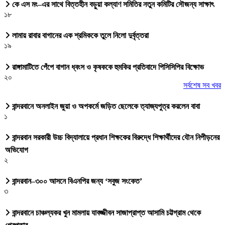
কে এস মং–এর সাথে বিত্তহীন বড়ুয়া কল্যাণ সমিতির নতুন কমিটির সৌজন্য সাক্ষাৎ
১৮
লামায় রাবার বাগানের এক শ্রমিককে তুলে নিলো দুর্বৃত্তরা
১৯
রাঙ্গামাটিতে পেঁপে বাগান ধ্বংস ও কৃষককে হুমকির প্রতিবাদে পিসিসিপির বিক্ষোভ
২০
সর্বশেষ সব খবর
বান্দরবানে অনলাইন জুয়া ও অপকর্মে জড়িত ছেলেকে ত্যাজ্যপুত্র করলেন বাবা
১
বান্দরবান সরকারী উচ্চ বিদ্যালায়ে প্রধান শিক্ষকের বিরুদ্ধে শিক্ষার্থীদের যৌন নিপীড়নের
অভিযোগ
২
বান্দরবান–৩০০ আসনে বিএনপির জন্য ‘সবুজ সংকেত’
৩
বান্দরবানে চাঞ্চল্যকর খুন মামলায় যাবজ্জীবন সাজাপ্রাপ্ত আসামি চট্টগ্রাম থেকে