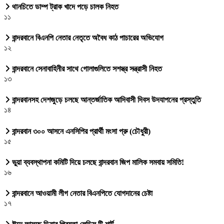
থানচিতে ডাম্প ট্রাক খাদে পড়ে চালক নিহত
১১
বান্দরবানে বিএনপি নেতার নেতৃতে অবৈধ কাঠ পাচারের অভিযোগ
১২
বান্দরবানে সেনাবাহিনীর সাথে গোলাগুলিতে সশস্ত্র সন্ত্রাসী নিহত
১৩
বান্দরবানসহ দেশজুড়ে চলছে আন্তর্জাতিক আদিবাসী দিবস উদযাপনের প্রস্তুতি
১৪
বান্দরবান ৩০০ আসনে এনসিপির প্রার্থী মংসা প্রু (চৌধুরী)
১৫
ভুয়া ব্যবস্থাপনা কমিটি দিয়ে চলছে বান্দরবান জিপ মালিক সমবায় সমিতি!
১৬
বান্দরবানে আওয়ামী লীগ নেতার বিএনপিতে যোগদানের চেষ্টা
১৭