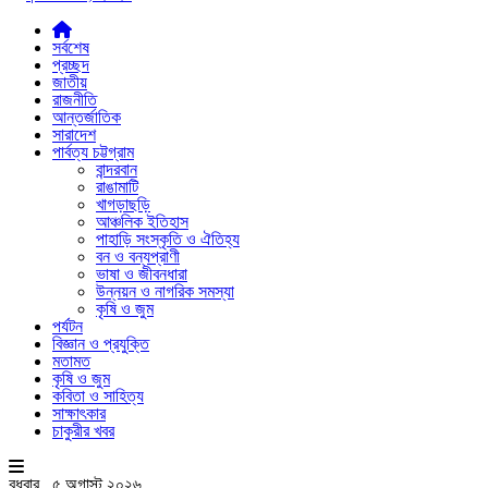
সর্বশেষ
প্রচ্ছদ
জাতীয়
রাজনীতি
আন্তর্জাতিক
সারাদেশ
পার্বত্য চট্টগ্রাম
বান্দরবান
রাঙামাটি
খাগড়াছড়ি
আঞ্চলিক ইতিহাস
পাহাড়ি সংস্কৃতি ও ঐতিহ্য
বন ও বন্যপ্রাণী
ভাষা ও জীবনধারা
উন্নয়ন ও নাগরিক সমস্যা
কৃষি ও জুম
পর্যটন
বিজ্ঞান ও প্রযুক্তি
মতামত
কৃষি ও জুম
কবিতা ও সাহিত্য
সাক্ষাৎকার
চাকুরীর খবর
বুধবার , ৫ অগাস্ট ২০২৬