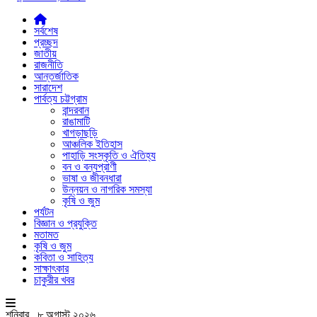
সর্বশেষ
প্রচ্ছদ
জাতীয়
রাজনীতি
আন্তর্জাতিক
সারাদেশ
পার্বত্য চট্টগ্রাম
বান্দরবান
রাঙামাটি
খাগড়াছড়ি
আঞ্চলিক ইতিহাস
পাহাড়ি সংস্কৃতি ও ঐতিহ্য
বন ও বন্যপ্রাণী
ভাষা ও জীবনধারা
উন্নয়ন ও নাগরিক সমস্যা
কৃষি ও জুম
পর্যটন
বিজ্ঞান ও প্রযুক্তি
মতামত
কৃষি ও জুম
কবিতা ও সাহিত্য
সাক্ষাৎকার
চাকুরীর খবর
শনিবার , ৮ অগাস্ট ২০২৬