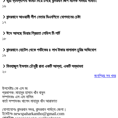
ভুয়া ব্যবস্থাপনা কমিটি দিয়ে চলছে বান্দরবান জিপ মালিক সমবায় সমিতি!
১৬
বান্দরবানে আওয়ামী লীগ নেতার বিএনপিতে যোগদানের চেষ্টা
১৭
ঈদে আসছে ডিয়ার প্রিয়তা লেডিস টি-শার্ট
১৮
বান্দরবানে হোটেল থেকে পর্যটকের ৪ লাখ টাকার মালামাল চুরির অভিযোগ
১৯
মিনহাজুল ইসলাম চৌধুরী রানা একটি আস্থা, একটি সম্ভাবনা
২০
জনপ্রিয় সব খবর
উপদেষ্টাঃ কে এস মং
প্রকাশক: মাহাবুব হাসান খাঁন বাবুল
সম্পাদকঃ এস এম নাসিম
বার্তা সম্পাদকঃ খালেদ মাহাবুব খাঁন আরাফাত
যোগাযোগঃ বান্দরবান সদর, বান্দরবান পার্বত্য জেলা।
ইমেইলঃ newspaharkantho@gmail.com
মোবাইলঃ ০১৮২৬১৬১০৯৮,০১৭৪৯৬৪৮৬৮৬