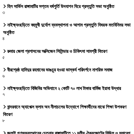
হিল সার্ভিস রাঙ্গামাটির সপ্তম বর্ষপূর্তি উদযাপন ঘিরে প্রস্তুতি সভা অনুষ্ঠিত
৩
নাইক্ষ্যংছড়িতে বহুমুখী দুর্যোগ ব্যবস্থাপনা ও আগাম প্রস্তুতি বিষয়ক মতবিনিময় সভা
অনুষ্ঠিত
৪
রুমায় জেলা প্রশাসনের অক্সিজেন সিলিন্ডার ও চিকিৎসা সামগ্রী বিতরণ
৫
বীরশ্রেষ্ঠ হামিদুর রহমানের ভাঙচুর হওয়া ভাস্কর্য পরিদর্শনে নাগরিক সমাজ
৬
নাইক্ষ্যংছড়িতে বিজিবির অভিযানে ২ কোটি ৭০ লাখ টাকার বার্মিজ ইয়াবা উদ্ধার
৭
বান্দরবানে অ্যাপেক্স ক্লাব অব নীলাচলের উদ্যোগে শিক্ষার্থীদের মাঝে শিক্ষা উপকরণ
বিতরণ
৮
জুলাই গণঅভ্যুত্থানের চেতনায় রাঙ্গামাটিতে ১১ দলীয় ঐক্যজোটের মিছিল ও সমাবেশ