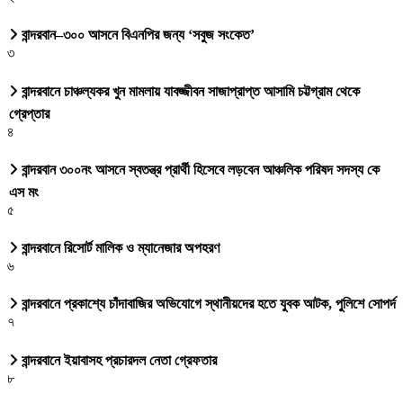
বান্দরবান–৩০০ আসনে বিএনপির জন্য ‘সবুজ সংকেত’
৩
বান্দরবানে চাঞ্চল্যকর খুন মামলায় যাবজ্জীবন সাজাপ্রাপ্ত আসামি চট্টগ্রাম থেকে
গ্রেপ্তার
৪
বান্দরবান ৩০০নং আসনে স্বতন্ত্র প্রার্থী হিসেবে লড়বেন আঞ্চলিক পরিষদ সদস্য কে
এস মং
৫
বান্দরবানে রিসোর্ট মালিক ও ম্যানেজার অপহরণ
৬
বান্দরবানে প্রকাশ্যে চাঁদাবাজির অভিযোগে স্থানীয়দের হতে যুবক আটক, পুলিশে সোপর্দ
৭
বান্দরবানে ইয়াবাসহ প্রচারদল নেতা গ্রেফতার
৮