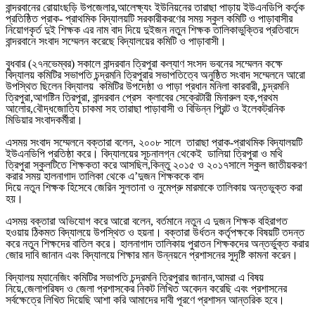
বান্দরবানের রোয়াংছড়ি উপজেলার,আলেক্ষ্যং ইউনিয়নের তারাছা পাড়ায় ইউএনডিপি কর্তৃক
প্রতিষ্ঠিত প্রাক- প্রাথমিক বিদ্যালয়টি সরকারীকরণের সময় স্কুল কমিটি ও পাড়াবাসীর
নিয়োগকৃর্ত দুই শিক্ষক এর নাম বাদ দিয়ে দুইজন নতুন শিক্ষক তালিকাভুক্তির প্রতিবাদে
বান্দরবানে সংবাদ সম্মেলন করেছে বিদ্যালয়ের কমিটি ও পাড়াবাসী।
বুধবার (২৭নভেম্বর) সকালে বান্দরবান ত্রিপুরা কল্যাণ সংসদ ভবনের সম্মেলন কক্ষে
বিদ্যালয় কমিটির সভাপতি চন্দ্রমনি ত্রিপুরার সভাপতিত্বে অনুষ্ঠিত সংবাদ সম্মেলনে আরো
উপস্থিত ছিলেন বিদ্যালয় কমিটির উপদেষ্ঠা ও পাড়া প্রধান মনিলা কারবারী, চন্দ্রমনি
ত্রিপুরা,আগষ্টিন ত্রিপুরা, বান্দরবান প্রেস ক্লাবের সেক্রেটারী মিনারুল হক,প্রথম
আলোর,বৌদ্ধজোত্যি চাকমা সহ তারাছা পাড়াবাসী ও বিভিন্ন প্রিন্ট ও ইলেকট্রনিক
মিডিয়ার সংবাদকর্মীরা।
এসময় সংবাদ সম্মেলনে বক্তারা বলেন, ২০০৮ সালে তারাছা প্রাক-প্রাথমিক বিদ্যালয়টি
ইউএনডিপি প্রতিষ্ঠা করে। বিদ্যালয়ের সূচনালগ্ন থেকেই ডালিয়া ত্রিপুরা ও মথি
ত্রিপুরা স্কুলটিতে শিক্ষকতা করে আসছিল,কিন্তু ২০১৫ ও ২০১৭সালে স্কুল জাতীয়করণ
করার সময় হালনাগাদ তালিকা থেকে এ’দুজন শিক্ষককে বাদ
দিয়ে নতুন শিক্ষক হিসেবে জেরিন সুলতানা ও নুমেপ্রু মারমাকে তালিকায় অন্তভুক্ত করা
হয়।
এসময় বক্তারা অভিযোগ করে আরো বলেন, বর্তমানে নতুন এ দুজন শিক্ষক বহিরাগত
হওয়ায় ঠিকমত বিদ্যালয়ে উপস্থিত ও হয়না। বক্তারা উর্ধতন কর্তৃপক্ষকে বিষয়টি তদন্ত
করে নতুন শিক্ষদের বাতিল করে। হালনাগাদ তালিকায় পুরাতন শিক্ষকদের অন্তর্ভুক্ত করার
জোর দাবি জানান এবং বিদ্যালয়ে শিক্ষার মান উন্নয়নে প্রশাসনের সুদৃষ্টি কামনা করেন।
বিদ্যালয় ম্যানেজিং কমিটির সভাপতি চন্দ্রমনি ত্রিপুরার জানান,আমরা এ বিষয়
নিয়ে,জেলাপরিষদ ও জেলা প্রশাসকের নিকট লিখিত অবেদন করেছি এবং প্রশাসনের
সর্বক্ষেত্রে লিখিত দিয়েছি আশা করি আমাদের দাবী পূরণে প্রশাসন আন্তরিক হবে।