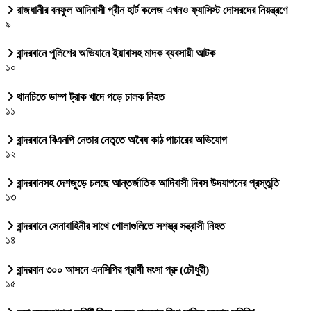
রাজধানীর বনফুল আদিবাসী গ্রীন হার্ট কলেজ এখনও ফ্যাসিস্ট দোসরদের নিয়ন্ত্রণে
৯
বান্দরবানে পুলিশের অভিযানে ইয়াবাসহ মাদক ব্যবসায়ী আটক
১০
থানচিতে ডাম্প ট্রাক খাদে পড়ে চালক নিহত
১১
বান্দরবানে বিএনপি নেতার নেতৃতে অবৈধ কাঠ পাচারের অভিযোগ
১২
বান্দরবানসহ দেশজুড়ে চলছে আন্তর্জাতিক আদিবাসী দিবস উদযাপনের প্রস্তুতি
১৩
বান্দরবানে সেনাবাহিনীর সাথে গোলাগুলিতে সশস্ত্র সন্ত্রাসী নিহত
১৪
বান্দরবান ৩০০ আসনে এনসিপির প্রার্থী মংসা প্রু (চৌধুরী)
১৫