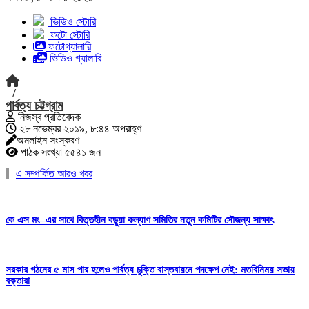
ভিডিও স্টোরি
ফটো স্টোরি
ফটোগ্যালারি
ভিডিও গ্যালারি
/
পার্বত্য চট্টগ্রাম
নিজস্ব প্রতিবেদক
২৮ নভেম্বর ২০১৯, ৮:৪৪ অপরাহ্ণ
অনলাইন সংস্করণ
পাঠক সংখ্যা ৫৫৪১ জন
এ সম্পর্কিত আরও খবর
কে এস মং–এর সাথে বিত্তহীন বড়ুয়া কল্যাণ সমিতির নতুন কমিটির সৌজন্য সাক্ষাৎ
সরকার গঠনের ৫ মাস পার হলেও পার্বত্য চুক্তি বাস্তবায়নে পদক্ষেপ নেই: মতবিনিময় সভায়
বক্তারা