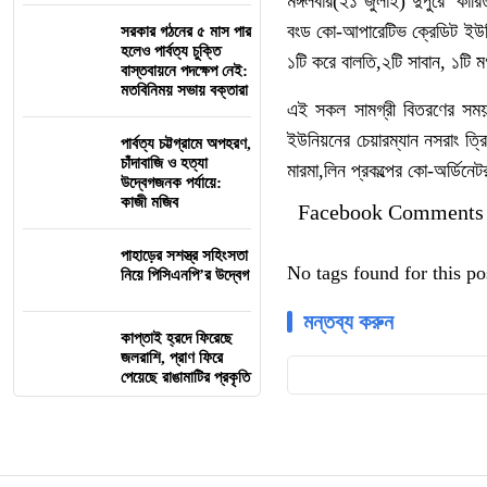
মঙ্গলবার(২১ জুলাই) দুপুরে কার
বংড কো-আপারেটিভ ক্রেডিট ইউ
সরকার গঠনের ৫ মাস পার
হলেও পার্বত্য চুক্তি
১টি করে বালতি,২টি সাবান, ১টি
বাস্তবায়নে পদক্ষেপ নেই:
মতবিনিময় সভায় বক্তারা
এই সকল সামগ্রী বিতরণের সময়
ইউনিয়নের চেয়ারম্যান নসরাং ত্র
পার্বত্য চট্টগ্রামে অপহরণ,
চাঁদাবাজি ও হত্যা
মারমা,লিন প্রকল্পের কো-অর্ডিন
উদ্বেগজনক পর্যায়ে:
কাজী মজিব
Facebook Comments
পাহাড়ের সশস্ত্র সহিংসতা
No tags found for this po
নিয়ে পিসিএনপি’র উদ্বেগ
মন্তব্য করুন
কাপ্তাই হ্রদে ফিরেছে
জলরাশি, প্রাণ ফিরে
পেয়েছে রাঙামাটির প্রকৃতি