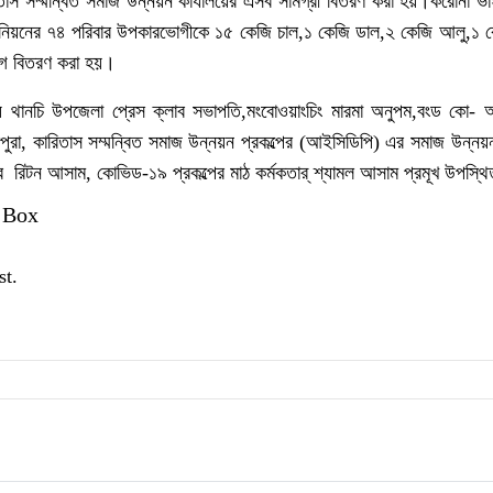
িতাস সম্মন্বিত সমাজ উন্নয়ন কার্যালয়ের এসব সামগ্রী বিতরণ করা হয়।করোনা ভা
নিয়নের ৭৪ পরিবার উপকারভোগীকে ১৫ কেজি চাল,১ কেজি ডাল,২ কেজি আলু,১ 
 মগ বিতরণ করা হয়।
 থানচি উপজেলা প্রেস ক্লাব সভাপতি,মংবোওয়াংচিং মারমা অনুপম,বংড কো- আ
িপুরা, কারিতাস সম্মন্বিত সমাজ উন্নয়ন প্রকল্পের (আইসিডিপি) এর সমাজ উন্নয়ন
েটর রিটন আসাম, কোভিড-১৯ প্রকল্পের মাঠ কর্মকতার্ শ্যামল আসাম প্রমূখ উপস্
 Box
st.