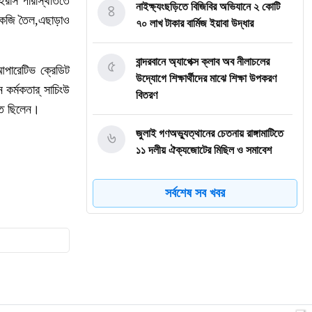
ইরাস পরিস্থিতিতে
৪
নাইক্ষ্যংছড়িতে বিজিবির অভিযানে ২ কোটি
কেজি তৈল,এছাড়াও
৭০ লাখ টাকার বার্মিজ ইয়াবা উদ্ধার
৫
বান্দরবানে অ্যাপেক্স ক্লাব অব নীলাচলের
পারেটিভ ক্রেডিট
উদ্যোগে শিক্ষার্থীদের মাঝে শিক্ষা উপকরণ
 কর্মকতার্ সাচিংউ
বিতরণ
থিত ছিলেন।
৬
জুলাই গণঅভ্যুত্থানের চেতনায় রাঙ্গামাটিতে
১১ দলীয় ঐক্যজোটের মিছিল ও সমাবেশ
৭
লামার ফাইতংয়ে ভূমি জালিয়াতির অভিযোগ
সর্বশেষ সব খবর
৮
জুলাই গণঅভ্যুত্থান দিবসে শহীদের প্রতি
রাঙ্গামাটি পার্বত্য জেলা পরিষদের শ্রদ্ধাঞ্জলি
৯
নাইক্ষ্যংছড়ি উপজেলা প্রশাসনের উদ্যোগে
‘জুলাই গণ-অভ্যুত্থান দিবস’ পালিত