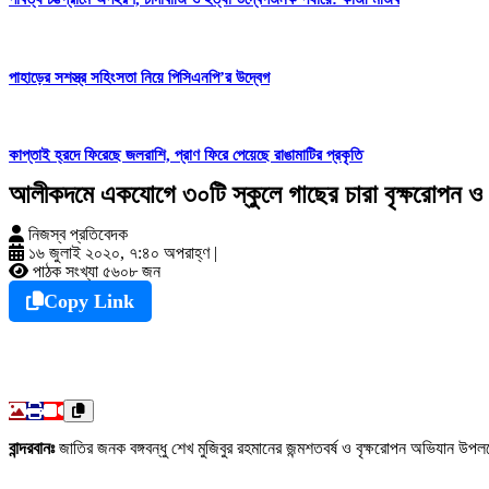
পাহাড়ের সশস্ত্র সহিংসতা নিয়ে পিসিএনপি’র উদ্বেগ
কাপ্তাই হ্রদে ফিরেছে জলরাশি, প্রাণ ফিরে পেয়েছে রাঙামাটির প্রকৃতি
আলীকদমে একযোগে ৩০টি স্কুলে গাছের চারা বৃক্ষরোপন ও ব
নিজস্ব প্রতিবেদক
১৬ জুলাই ২০২০, ৭:৪০ অপরাহ্ণ
|
পাঠক সংখ্যা ৫৬০৮ জন
Copy Link
বান্দরবানঃ
জাতির জনক বঙ্গবন্ধু শেখ মুজিবুর রহমানের জন্মশতবর্ষ ও বৃক্ষরোপন অভিযান 