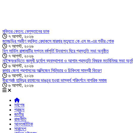
মুক্তির কেতন: বেলুস্তানের ডাক
৭ আগস্ট, ২০২৬
জামছড়ির প্রবীণ ব্যক্তি রেদাকসে মারমার মৃত্যুতে কে এস মং-এর গভীর শোক
৭ আগস্ট, ২০২৬
হিল সার্ভিস রাঙ্গামাটির সপ্তম বর্ষপূর্তি উদযাপন ঘিরে প্রস্তুতি সভা অনুষ্ঠিত
৭ আগস্ট, ২০২৬
নাইক্ষ্যংছড়িতে বহুমুখী দুর্যোগ ব্যবস্থাপনা ও আগাম প্রস্তুতি বিষয়ক মতবিনিময় সভা অনুষ্
৬ আগস্ট, ২০২৬
রুমায় জেলা প্রশাসনের অক্সিজেন সিলিন্ডার ও চিকিৎসা সামগ্রী বিতরণ
৬ আগস্ট, ২০২৬
বীরশ্রেষ্ঠ হামিদুর রহমানের ভাঙচুর হওয়া ভাস্কর্য পরিদর্শনে নাগরিক সমাজ
৬ আগস্ট, ২০২৬
সর্বশেষ
প্রচ্ছদ
জাতীয়
রাজনীতি
আন্তর্জাতিক
সারাদেশ