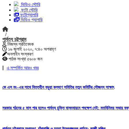
ভিডিও স্টোরি
ফটো স্টোরি
ফটোগ্যালারি
ভিডিও গ্যালারি
/
পার্বত্য চট্টগ্রাম
নিজস্ব প্রতিবেদক
১৬ জুলাই ২০২০, ৭:৪০ অপরাহ্ণ
অনলাইন সংস্করণ
পাঠক সংখ্যা ৫৬০৮ জন
এ সম্পর্কিত আরও খবর
কে এস মং–এর সাথে বিত্তহীন বড়ুয়া কল্যাণ সমিতির নতুন কমিটির সৌজন্য সাক্ষাৎ
সরকার গঠনের ৫ মাস পার হলেও পার্বত্য চুক্তি বাস্তবায়নে পদক্ষেপ নেই: মতবিনিময় সভায় বক্
পার্বত্য চট্টগ্রামে অপহরণ, চাঁদাবাজি ও হত্যা উদ্বেগজনক পর্যায়ে: কাজী মজিব