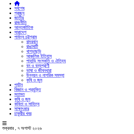
সর্বশেষ
প্রচ্ছদ
জাতীয়
রাজনীতি
আন্তর্জাতিক
সারাদেশ
পার্বত্য চট্টগ্রাম
বান্দরবান
রাঙামাটি
খাগড়াছড়ি
আঞ্চলিক ইতিহাস
পাহাড়ি সংস্কৃতি ও ঐতিহ্য
বন ও বন্যপ্রাণী
ভাষা ও জীবনধারা
উন্নয়ন ও নাগরিক সমস্যা
কৃষি ও জুম
পর্যটন
বিজ্ঞান ও প্রযুক্তি
মতামত
কৃষি ও জুম
কবিতা ও সাহিত্য
সাক্ষাৎকার
চাকুরীর খবর
শুক্রবার , ৭ অগাস্ট ২০২৬