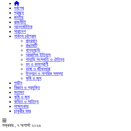
সর্বশেষ
প্রচ্ছদ
জাতীয়
রাজনীতি
আন্তর্জাতিক
সারাদেশ
পার্বত্য চট্টগ্রাম
বান্দরবান
রাঙামাটি
খাগড়াছড়ি
আঞ্চলিক ইতিহাস
পাহাড়ি সংস্কৃতি ও ঐতিহ্য
বন ও বন্যপ্রাণী
ভাষা ও জীবনধারা
উন্নয়ন ও নাগরিক সমস্যা
কৃষি ও জুম
পর্যটন
বিজ্ঞান ও প্রযুক্তি
মতামত
কৃষি ও জুম
কবিতা ও সাহিত্য
সাক্ষাৎকার
চাকুরীর খবর
শুক্রবার , ৭ অগাস্ট ২০২৬