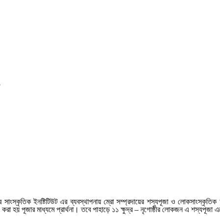
্ঠীর সাংস্কৃতিক ইনষ্টিটিউট এর ব্যবস্থাপনায় ম্রো সম্প্রদায়ের শস্যপূজা ও লোকসাংস্কৃতি
য়।করা হয় পূজার মাধ্যমে প্রার্থনা। তবে পাহাড়ে ১১ ক্ষুদ্র – নৃগোষ্ঠীর লোকজন এ শস্যপূ