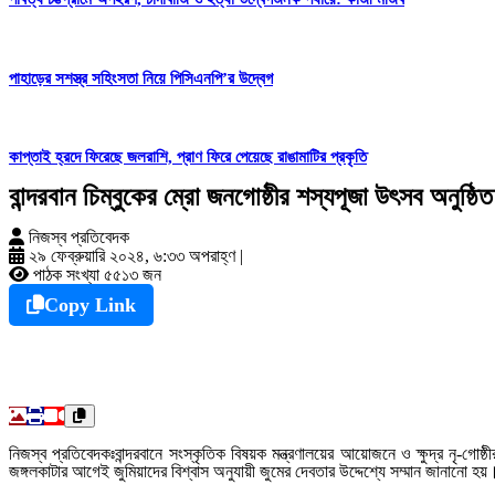
পাহাড়ের সশস্ত্র সহিংসতা নিয়ে পিসিএনপি’র উদ্বেগ
কাপ্তাই হ্রদে ফিরেছে জলরাশি, প্রাণ ফিরে পেয়েছে রাঙামাটির প্রকৃতি
বান্দরবান চিম্বুকের ম্রো জনগোষ্ঠীর শস্যপূজা উৎসব অনুষ্ঠিত
নিজস্ব প্রতিবেদক
২৯ ফেব্রুয়ারি ২০২৪, ৬:৩৩ অপরাহ্ণ
|
পাঠক সংখ্যা ৫৫১৩ জন
Copy Link
নিজস্ব প্রতিবেদকঃবান্দরবানে সংস্কৃতিক বিষয়ক মন্ত্রণালয়ের আয়োজনে ও ক্ষুদ্র নৃ-গোষ
জঙ্গলকাটার আগেই জুমিয়াদের বিশ্বাস অনুযায়ী জুমের দেবতার উদ্দেশ্যে সম্মান জানানো হ