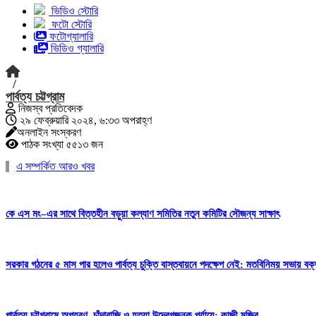
ভিডিও স্টোরি
ফটো স্টোরি
ফটোগ্যালারি
ভিডিও গ্যালারি
/
পার্বত্য চট্টগ্রাম
নিজস্ব প্রতিবেদক
২৯ ফেব্রুয়ারি ২০২৪, ৬:৩৩ অপরাহ্ণ
অনলাইন সংস্করণ
পাঠক সংখ্যা ৫৫১৩ জন
এ সম্পর্কিত আরও খবর
কে এস মং–এর সাথে বিত্তহীন বড়ুয়া কল্যাণ সমিতির নতুন কমিটির সৌজন্য সাক্ষাৎ
সরকার গঠনের ৫ মাস পার হলেও পার্বত্য চুক্তি বাস্তবায়নে পদক্ষেপ নেই: মতবিনিময় সভায় বক্
পার্বত্য চট্টগ্রামে অপহরণ, চাঁদাবাজি ও হত্যা উদ্বেগজনক পর্যায়ে: কাজী মজিব