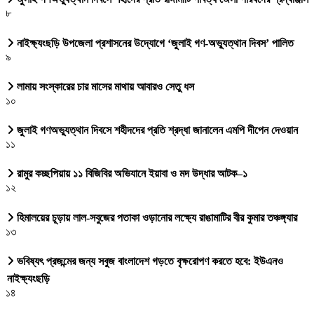
৮
নাইক্ষ্যংছড়ি উপজেলা প্রশাসনের উদ্যোগে ‘জুলাই গণ-অভ্যুত্থান দিবস’ পালিত
৯
লামায় সংস্কারের চার মাসের মাথায় আবারও সেতু ধস
১০
জুলাই গণঅভ্যুত্থান দিবসে শহীদদের প্রতি শ্রদ্ধা জানালেন এমপি দীপেন দেওয়ান
১১
রামুর কচ্ছপিয়ায় ১১ বিজিবির অভিযানে ইয়াবা ও মদ উদ্ধার আটক–১
১২
হিমালয়ের চূড়ায় লাল-সবুজের পতাকা ওড়ানোর লক্ষ্যে রাঙামাটির বীর কুমার তঞ্চঙ্গ্যার
১৩
ভবিষ্যৎ প্রজন্মের জন্য সবুজ বাংলাদেশ গড়তে বৃক্ষরোপণ করতে হবে: ইউএনও
নাইক্ষ্যংছড়ি
১৪