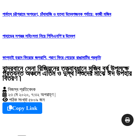
পার্বত্য চট্টগ্রামে অপহরণ, চাঁদাবাজি ও হত্যা উদ্বেগজনক পর্যায়ে: কাজী মজিব
পাহাড়ের সশস্ত্র সহিংসতা নিয়ে পিসিএনপি’র উদ্বেগ
কাপ্তাই হ্রদে ফিরেছে জলরাশি, প্রাণ ফিরে পেয়েছে রাঙামাটির প্রকৃতি
বান্দরবানে সেনা রিজিয়নের তত্ত্বাবধানে মুজিব বর্ষ উপলক্ষে
প্রত্যন্ত অঞ্চলে এতিম ও দুস্থ শিশুদের মাঝে ঈদ উপহার
বিতরণ।
নিজস্ব প্রতিবেদক
২৩ মে ২০২০, ৭:৩২ অপরাহ্ণ
|
পাঠক সংখ্যা ৫৮০৯ জন
Copy Link