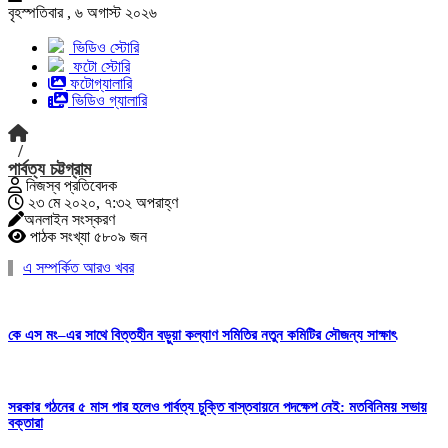
বৃহস্পতিবার , ৬ অগাস্ট ২০২৬
ভিডিও স্টোরি
ফটো স্টোরি
ফটোগ্যালারি
ভিডিও গ্যালারি
/
পার্বত্য চট্টগ্রাম
নিজস্ব প্রতিবেদক
২৩ মে ২০২০, ৭:৩২ অপরাহ্ণ
অনলাইন সংস্করণ
পাঠক সংখ্যা ৫৮০৯ জন
এ সম্পর্কিত আরও খবর
কে এস মং–এর সাথে বিত্তহীন বড়ুয়া কল্যাণ সমিতির নতুন কমিটির সৌজন্য সাক্ষাৎ
সরকার গঠনের ৫ মাস পার হলেও পার্বত্য চুক্তি বাস্তবায়নে পদক্ষেপ নেই: মতবিনিময় সভায়
বক্তারা