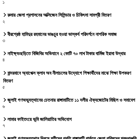
১
রুমায় জেলা প্রশাসনের অক্সিজেন সিলিন্ডার ও চিকিৎসা সামগ্রী বিতরণ
২
বীরশ্রেষ্ঠ হামিদুর রহমানের ভাঙচুর হওয়া ভাস্কর্য পরিদর্শনে নাগরিক সমাজ
৩
নাইক্ষ্যংছড়িতে বিজিবির অভিযানে ২ কোটি ৭০ লাখ টাকার বার্মিজ ইয়াবা উদ্ধার
৪
বান্দরবানে অ্যাপেক্স ক্লাব অব নীলাচলের উদ্যোগে শিক্ষার্থীদের মাঝে শিক্ষা উপকরণ
বিতরণ
৫
জুলাই গণঅভ্যুত্থানের চেতনায় রাঙ্গামাটিতে ১১ দলীয় ঐক্যজোটের মিছিল ও সমাবেশ
৬
লামার ফাইতংয়ে ভূমি জালিয়াতির অভিযোগ
৭
জুলাই গণঅভ্যুত্থান দিবসে শহীদের প্রতি রাঙ্গামাটি পার্বত্য জেলা পরিষদের শ্রদ্ধাঞ্জলি