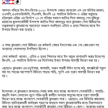
আসন্ন পবিত্র ঈদ-উল-ফিতর-২০২০ উপলক্ষে মেজর জেনারেল এস এম মতিউর রহমান,
ওএসপি,এএফডব্লিউসি, পিএসসি, জিওসি ২৪ পদাতিক ডিভিশন ও এরিয়া কমান্ডার
চট্রগ্রাম এরিয়া এর নির্দেশে ২৩ মে শনিবার সকালে জাতির পিতা বঙ্গবন্ধু শেখ মুজিবুর
রহমানের জন্মশতবার্ষিকী উপলক্ষে জাতির পিতা বঙ্গবন্ধুর নামে বান্দরবান সেনা রিজিয়নের
তত্ত্বাবধানে বান্দরবানের প্রত্যন্ত অঞ্চলে অবস্থিত এতিম ও দুস্থ শিশুদের মাঝে ঈদ
উপহার বিতরণ করা হয়েছে।
এ সময় বান্দরবান সেনা রিজিয়ন এর কর্মকর্তা মেজর ইফতেখার এবং লেঃ রেজওয়ান সহ
অন্যান্য সেনাসদস্য উপস্থিত ছিলেন।
সেনা কর্মকর্তা জানান , এতিম ও দুস্থ শিশুদের সাথে ঈদ আনন্দ ভাগাভাগি করার উদ্দেশ্যে
জিওসি, ২৪ পদাতিক ডিভিশন এর নির্দেশনায় উক্ত উপহার সামগ্রী বিতরণ করা হয়।
এছাড়াও বান্দরবান এর চড়ুইপারা, বালাঘাটা, অরুন সারকী টাউন হলের মাঠ, কালেক্টরেট স্কুল
মাঠ সহ শহরের আশেপাশে বিভিন্ন পাড়ায় শাড়ি, লুংগি এবং ত্রান সামগ্রী বিতরণ করা
হয়।
উল্লেখ্য যে বান্দরবানে মানবতার সেবায় কাজ করে যাচ্ছে বাংলাদেশ সেনাবাহিনী। পাহাড়ি-
বাঙালি সকল ভেদাভেদ ভুলে গরিব-দুঃখী কর্মহীন অসহায় মানুষের মাঝে ত্রাণ সামগ্রী
বিতরণ করে যাচ্ছে বাংলাদেশ সেনাবাহিনী বান্দরবান শাখা। এছাড়াও এক মিনিটের বাজারসহ
বিভিন্ন ব্যতিক্রমধর্মী কার্যক্রম গ্রহণের মাধ্যমে সকল বান্দরবানবাসীর জন্য নিরলসভাবে
কাজ করে যাচ্ছে বাংলাদেশ সেনাবাহিনী বান্দরবান সেনা রিজিয়ন ও জোন। করোনার ভয়াবহ