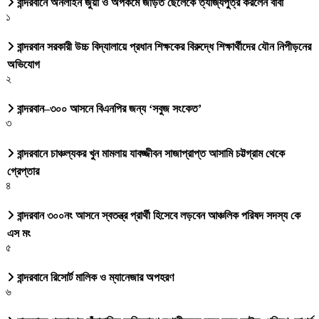
বান্দরবানে অনলাইন জুয়া ও অপকর্মে জড়িত ছেলেকে ত্যাজ্যপুত্র করলেন বাবা
১
বান্দরবান সরকারী উচ্চ বিদ্যালায়ে প্রধান শিক্ষকের বিরুদ্ধে শিক্ষার্থীদের যৌন নিপীড়নের
অভিযোগ
২
বান্দরবান–৩০০ আসনে বিএনপির জন্য ‘সবুজ সংকেত’
৩
বান্দরবানে চাঞ্চল্যকর খুন মামলায় যাবজ্জীবন সাজাপ্রাপ্ত আসামি চট্টগ্রাম থেকে
গ্রেপ্তার
৪
বান্দরবান ৩০০নং আসনে স্বতন্ত্র প্রার্থী হিসেবে লড়বেন আঞ্চলিক পরিষদ সদস্য কে
এস মং
৫
বান্দরবানে রিসোর্ট মালিক ও ম্যানেজার অপহরণ
৬