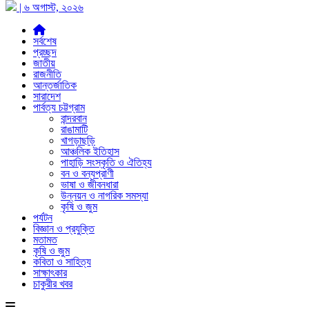
| ৬ অগাস্ট, ২০২৬
সর্বশেষ
প্রচ্ছদ
জাতীয়
রাজনীতি
আন্তর্জাতিক
সারাদেশ
পার্বত্য চট্টগ্রাম
বান্দরবান
রাঙামাটি
খাগড়াছড়ি
আঞ্চলিক ইতিহাস
পাহাড়ি সংস্কৃতি ও ঐতিহ্য
বন ও বন্যপ্রাণী
ভাষা ও জীবনধারা
উন্নয়ন ও নাগরিক সমস্যা
কৃষি ও জুম
পর্যটন
বিজ্ঞান ও প্রযুক্তি
মতামত
কৃষি ও জুম
কবিতা ও সাহিত্য
সাক্ষাৎকার
চাকুরীর খবর