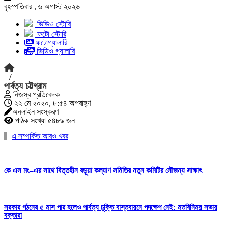
বৃহস্পতিবার , ৬ অগাস্ট ২০২৬
ভিডিও স্টোরি
ফটো স্টোরি
ফটোগ্যালারি
ভিডিও গ্যালারি
/
পার্বত্য চট্টগ্রাম
নিজস্ব প্রতিবেদক
২২ মে ২০২০, ৮:৫৪ অপরাহ্ণ
অনলাইন সংস্করণ
পাঠক সংখ্যা ৫৪৮৯ জন
এ সম্পর্কিত আরও খবর
কে এস মং–এর সাথে বিত্তহীন বড়ুয়া কল্যাণ সমিতির নতুন কমিটির সৌজন্য সাক্ষাৎ
সরকার গঠনের ৫ মাস পার হলেও পার্বত্য চুক্তি বাস্তবায়নে পদক্ষেপ নেই: মতবিনিময় সভায়
বক্তারা