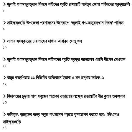
জুলাই গণঅভ্যুত্থান দিবসে শহীদের প্রতি রাঙ্গামাটি পার্বত্য জেলা পরিষদের শ্রদ্ধাঞ্জলি
৮
নাইক্ষ্যংছড়ি উপজেলা প্রশাসনের উদ্যোগে ‘জুলাই গণ-অভ্যুত্থান দিবস’ পালিত
৯
লামায় সংস্কারের চার মাসের মাথায় আবারও সেতু ধস
১০
জুলাই গণঅভ্যুত্থান দিবসে শহীদদের প্রতি শ্রদ্ধা জানালেন এমপি দীপেন দেওয়ান
১১
রামুর কচ্ছপিয়ায় ১১ বিজিবির অভিযানে ইয়াবা ও মদ উদ্ধার আটক–১
১২
হিমালয়ের চূড়ায় লাল-সবুজের পতাকা ওড়ানোর লক্ষ্যে রাঙামাটির বীর কুমার তঞ্চঙ্গ্যার
১৩
ভবিষ্যৎ প্রজন্মের জন্য সবুজ বাংলাদেশ গড়তে বৃক্ষরোপণ করতে হবে: ইউএনও
নাইক্ষ্যংছড়ি
১৪