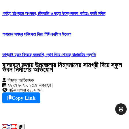
পার্বত্য চট্টগ্রামে অপহরণ, চাঁদাবাজি ও হত্যা উদ্বেগজনক পর্যায়ে: কাজী মজিব
পাহাড়ের সশস্ত্র সহিংসতা নিয়ে পিসিএনপি’র উদ্বেগ
কাপ্তাই হ্রদে ফিরেছে জলরাশি, প্রাণ ফিরে পেয়েছে রাঙামাটির প্রকৃতি
বান্দরবান রুমায় উপজেলায় নিম্নমানের সামগ্রী দিয়ে স্কুল
ভবন নির্মাণের অভিযোগ
নিজস্ব প্রতিবেদক
২২ মে ২০২০, ৮:৫৪ অপরাহ্ণ
|
পাঠক সংখ্যা ৫৪৮৯ জন
Copy Link