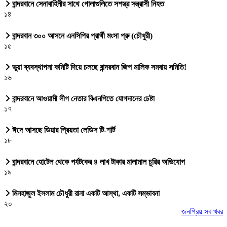
বান্দরবানে সেনাবাহিনীর সাথে গোলাগুলিতে সশস্ত্র সন্ত্রাসী নিহত
১৪
বান্দরবান ৩০০ আসনে এনসিপির প্রার্থী মংসা প্রু (চৌধুরী)
১৫
ভুয়া ব্যবস্থাপনা কমিটি দিয়ে চলছে বান্দরবান জিপ মালিক সমবায় সমিতি!
১৬
বান্দরবানে আওয়ামী লীগ নেতার বিএনপিতে যোগদানের চেষ্টা
১৭
ঈদে আসছে ডিয়ার প্রিয়তা লেডিস টি-শার্ট
১৮
বান্দরবানে হোটেল থেকে পর্যটকের ৪ লাখ টাকার মালামাল চুরির অভিযোগ
১৯
মিনহাজুল ইসলাম চৌধুরী রানা একটি আস্থা, একটি সম্ভাবনা
২০
জনপ্রিয় সব খবর