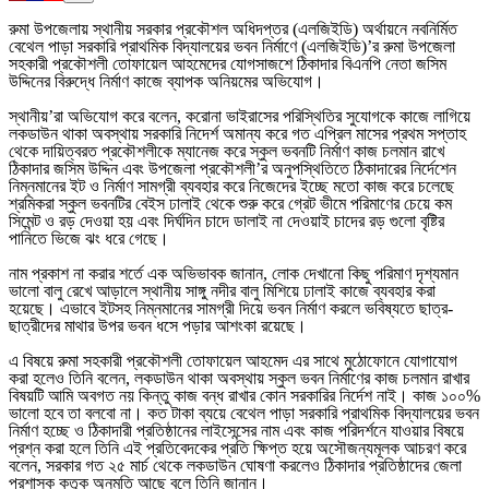
রুমা উপজেলায় স্থানীয় সরকার প্রকৌশল অধিদপ্তর (এলজিইডি) অর্থায়নে নবনির্মিত
বেথেল পাড়া সরকারি প্রাথমিক বিদ্যালয়ের ভবন নির্মাণে (এলজিইডি)’র রুমা উপজেলা
সহকারী প্রকৌশলী তোফায়েল আহমেদের যোগসাজশে ঠিকাদার বিএনপি নেতা জসিম
উদ্দিনের বিরুদ্ধে নির্মাণ কাজে ব্যাপক অনিয়মের অভিযোগ।
স্থানীয়’রা অভিযোগ করে বলেন, করোনা ভাইরাসের পরিস্থিতির সুযোগকে কাজে লাগিয়ে
লকডাউন থাকা অবস্থায় সরকারি নিদের্শ অমান্য করে গত এপ্রিল মাসের প্রথম সপ্তাহ
থেকে দায়িত্বরত প্রকৌশলীকে ম্যানেজ করে স্কুল ভবনটি নির্মাণ কাজ চলমান রাখে
ঠিকাদার জসিম উদ্দিন এবং উপজেলা প্রকৌশলী’র অনুপস্থিতিতে ঠিকাদারের নির্দেশেন
নিম্নমানের ইট ও নির্মাণ সামগ্রী ব্যবহার করে নিজেদের ইচ্ছে মতো কাজ করে চলেছে
শ্রমিকরা স্কুল ভবনটির বেইস ঢালাই থেকে শুরু করে গ্রেট ভীমে পরিমাণের চেয়ে কম
সিমেন্ট ও রড় দেওয়া হয় এবং দির্ঘদিন চাদে ডালাই না দেওয়াই চাদের রড় গুলো বৃষ্টির
পানিতে ভিজে ঝং ধরে গেছে।
নাম প্রকাশ না করার শর্তে এক অভিভাবক জানান, লোক দেখানো কিছু পরিমাণ দৃশ্যমান
ভালো বালু রেখে আড়ালে স্থানীয় সাঙ্গু নদীর বালু মিশিয়ে ঢালাই কাজে ব্যবহার করা
হয়েছে। এভাবে ইটসহ নিম্নমানের সামগ্রী দিয়ে ভবন নির্মাণ করলে ভবিষ্যতে ছাত্র-
ছাত্রীদের মাথার উপর ভবন ধসে পড়ার আশংকা রয়েছে।
এ বিষয়ে রুমা সহকারী প্রকৌশলী তোফায়েল আহমেদ এর সাথে মুঠোফোনে যোগাযোগ
করা হলেও তিনি বলেন, লকডাউন থাকা অবস্থায় স্কুল ভবন নির্মাণের কাজ চলমান রাখার
বিষয়টি আমি অবগত নয় কিন্তু কাজ বন্ধ রাখার কোন সরকারির নির্দেশ নাই। কাজ ১০০%
ভালো হবে তা বলবো না। কত টাকা ব্যয়ে বেথেল পাড়া সরকারি প্রাথমিক বিদ্যালয়ের ভবন
নির্মাণ হচ্ছে ও ঠিকাদারী প্রতিষ্ঠানের লাইসেন্সের নাম এবং কাজ পরিদর্শনে যাওয়ার বিষয়ে
প্রশ্ন করা হলে তিনি এই প্রতিবেদকের প্রতি ক্ষিপ্ত হয়ে অসৌজন্যমূলক আচরণ করে
বলেন, সরকার গত ২৫ মার্চ থেকে লকডাউন ঘোষণা করলেও ঠিকাদার প্রতিষ্ঠাদের জেলা
প্রশাসক কতৃক অনুমতি আছে বলে তিনি জানান।