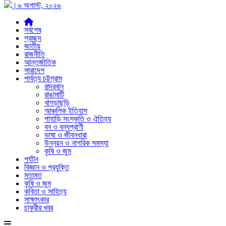
| ৬ অগাস্ট, ২০২৬
সর্বশেষ
প্রচ্ছদ
জাতীয়
রাজনীতি
আন্তর্জাতিক
সারাদেশ
পার্বত্য চট্টগ্রাম
বান্দরবান
রাঙামাটি
খাগড়াছড়ি
আঞ্চলিক ইতিহাস
পাহাড়ি সংস্কৃতি ও ঐতিহ্য
বন ও বন্যপ্রাণী
ভাষা ও জীবনধারা
উন্নয়ন ও নাগরিক সমস্যা
কৃষি ও জুম
পর্যটন
বিজ্ঞান ও প্রযুক্তি
মতামত
কৃষি ও জুম
কবিতা ও সাহিত্য
সাক্ষাৎকার
চাকুরীর খবর