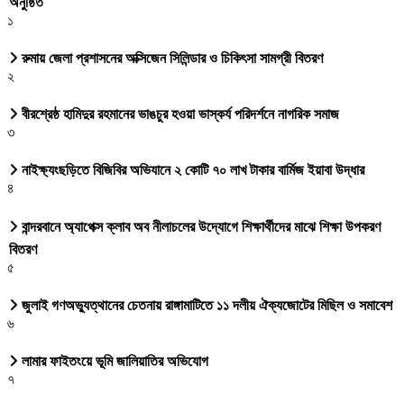
অনুষ্ঠিত
১
রুমায় জেলা প্রশাসনের অক্সিজেন সিলিন্ডার ও চিকিৎসা সামগ্রী বিতরণ
২
বীরশ্রেষ্ঠ হামিদুর রহমানের ভাঙচুর হওয়া ভাস্কর্য পরিদর্শনে নাগরিক সমাজ
৩
নাইক্ষ্যংছড়িতে বিজিবির অভিযানে ২ কোটি ৭০ লাখ টাকার বার্মিজ ইয়াবা উদ্ধার
৪
বান্দরবানে অ্যাপেক্স ক্লাব অব নীলাচলের উদ্যোগে শিক্ষার্থীদের মাঝে শিক্ষা উপকরণ
বিতরণ
৫
জুলাই গণঅভ্যুত্থানের চেতনায় রাঙ্গামাটিতে ১১ দলীয় ঐক্যজোটের মিছিল ও সমাবেশ
৬
লামার ফাইতংয়ে ভূমি জালিয়াতির অভিযোগ
৭