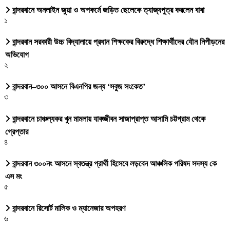
বান্দরবানে অনলাইন জুয়া ও অপকর্মে জড়িত ছেলেকে ত্যাজ্যপুত্র করলেন বাবা
১
বান্দরবান সরকারী উচ্চ বিদ্যালায়ে প্রধান শিক্ষকের বিরুদ্ধে শিক্ষার্থীদের যৌন নিপীড়নের
অভিযোগ
২
বান্দরবান–৩০০ আসনে বিএনপির জন্য ‘সবুজ সংকেত’
৩
বান্দরবানে চাঞ্চল্যকর খুন মামলায় যাবজ্জীবন সাজাপ্রাপ্ত আসামি চট্টগ্রাম থেকে
গ্রেপ্তার
৪
বান্দরবান ৩০০নং আসনে স্বতন্ত্র প্রার্থী হিসেবে লড়বেন আঞ্চলিক পরিষদ সদস্য কে
এস মং
৫
বান্দরবানে রিসোর্ট মালিক ও ম্যানেজার অপহরণ
৬