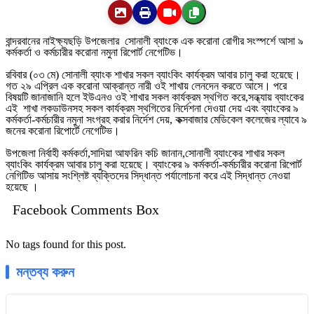
বান্দরবানের নাইক্ষ্যছড়ি উপজেলার সোনালী ব্যাংকে এক করোনা রোগীর সংস্পর্শে আসা ৯
কর্মকর্তা ও কর্মচারীর করোনা নমুনা রিপোর্ট নেগেটিভ।
রবিবার (০৩ মে) সোনালী ব্যাংক শাখার সকল ব্যাংকিং কার্যক্রম আবার চালু করা হয়েছে।
গত ২৯ এপ্রিল এক করোনা আক্রান্ত নারী ওই শাখায় লেনদেন করতে আসে। পরে
বিষয়টি জানাজানি হলে ইউএনও ওই শাখার সকল কার্যক্রম স্থগিত করে,সন্ধ্যায় ব্যাংকের
এই শাখা লকডাউনসহ সকল কার্যক্রম স্থগিতের নির্দেশনা দেওয়া দেয় এবং ব্যাংকের ৯
কর্মকর্তা-কর্মচারীর নমুনা সংগ্রহ করার নির্দেশ দেয়, কক্সবাজার মেডিকেল কলেজের ল্যাবে ৯
জনের করোনা রিপোর্টে নেগেটিভ।
উপজেলা নির্বাহী কর্মকর্তা,সাদিয়া আফরিন কচি জানান,সোনালী ব্যাংকের শাখার সকল
ব্যাংকিং কার্যক্রম আবার চালু করা হয়েছে। ব্যাংকের ৯ কর্মকর্তা-কর্মচারীর করোনা রিপোর্ট
নেগিটিভ আসায় সংশ্লিষ্ট ব্যক্তিদের সিদ্ধান্ত পর্যালোচনা করে এই সিদ্ধান্ত নেওয়া
হয়েছে ।
Facebook Comments Box
No tags found for this post.
মন্তব্য করুন