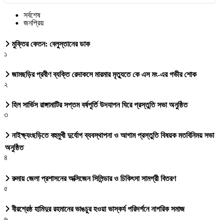
সর্বশেষ
জনপ্রিয়
মুক্তির কেতন: বেলুস্তানের ডাক
১
জামছড়ির প্রবীণ ব্যক্তি রেদাকসে মারমার মৃত্যুতে কে এস মং-এর গভীর শোক
২
হিল সার্ভিস রাঙ্গামাটির সপ্তম বর্ষপূর্তি উদযাপন ঘিরে প্রস্তুতি সভা অনুষ্ঠিত
৩
নাইক্ষ্যংছড়িতে বহুমুখী দুর্যোগ ব্যবস্থাপনা ও আগাম প্রস্তুতি বিষয়ক মতবিনিময় সভা
অনুষ্ঠিত
৪
রুমায় জেলা প্রশাসনের অক্সিজেন সিলিন্ডার ও চিকিৎসা সামগ্রী বিতরণ
৫
বীরশ্রেষ্ঠ হামিদুর রহমানের ভাঙচুর হওয়া ভাস্কর্য পরিদর্শনে নাগরিক সমাজ
৬