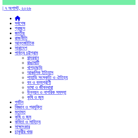
| ৭ অগাস্ট, ২০২৬
সর্বশেষ
প্রচ্ছদ
জাতীয়
রাজনীতি
আন্তর্জাতিক
সারাদেশ
পার্বত্য চট্টগ্রাম
বান্দরবান
রাঙামাটি
খাগড়াছড়ি
আঞ্চলিক ইতিহাস
পাহাড়ি সংস্কৃতি ও ঐতিহ্য
বন ও বন্যপ্রাণী
ভাষা ও জীবনধারা
উন্নয়ন ও নাগরিক সমস্যা
কৃষি ও জুম
পর্যটন
বিজ্ঞান ও প্রযুক্তি
মতামত
কৃষি ও জুম
কবিতা ও সাহিত্য
সাক্ষাৎকার
চাকুরীর খবর