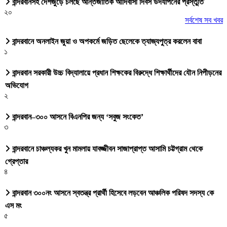
বান্দরবানসহ দেশজুড়ে চলছে আন্তর্জাতিক আদিবাসী দিবস উদযাপনের প্রস্তুতি
২০
সর্বশেষ সব খবর
বান্দরবানে অনলাইন জুয়া ও অপকর্মে জড়িত ছেলেকে ত্যাজ্যপুত্র করলেন বাবা
১
বান্দরবান সরকারী উচ্চ বিদ্যালায়ে প্রধান শিক্ষকের বিরুদ্ধে শিক্ষার্থীদের যৌন নিপীড়নের
অভিযোগ
২
বান্দরবান–৩০০ আসনে বিএনপির জন্য ‘সবুজ সংকেত’
৩
বান্দরবানে চাঞ্চল্যকর খুন মামলায় যাবজ্জীবন সাজাপ্রাপ্ত আসামি চট্টগ্রাম থেকে
গ্রেপ্তার
৪
বান্দরবান ৩০০নং আসনে স্বতন্ত্র প্রার্থী হিসেবে লড়বেন আঞ্চলিক পরিষদ সদস্য কে
এস মং
৫