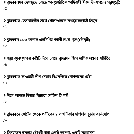
বান্দরবানসহ দেশজুড়ে চলছে আন্তর্জাতিক আদিবাসী দিবস উদযাপনের প্রস্তুতি
১৩
বান্দরবানে সেনাবাহিনীর সাথে গোলাগুলিতে সশস্ত্র সন্ত্রাসী নিহত
১৪
বান্দরবান ৩০০ আসনে এনসিপির প্রার্থী মংসা প্রু (চৌধুরী)
১৫
ভুয়া ব্যবস্থাপনা কমিটি দিয়ে চলছে বান্দরবান জিপ মালিক সমবায় সমিতি!
১৬
বান্দরবানে আওয়ামী লীগ নেতার বিএনপিতে যোগদানের চেষ্টা
১৭
ঈদে আসছে ডিয়ার প্রিয়তা লেডিস টি-শার্ট
১৮
বান্দরবানে হোটেল থেকে পর্যটকের ৪ লাখ টাকার মালামাল চুরির অভিযোগ
১৯
মিনহাজুল ইসলাম চৌধুরী রানা একটি আস্থা, একটি সম্ভাবনা