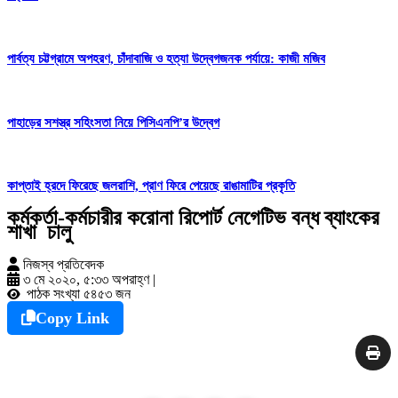
পার্বত্য চট্টগ্রামে অপহরণ, চাঁদাবাজি ও হত্যা উদ্বেগজনক পর্যায়ে: কাজী মজিব
পাহাড়ের সশস্ত্র সহিংসতা নিয়ে পিসিএনপি’র উদ্বেগ
কাপ্তাই হ্রদে ফিরেছে জলরাশি, প্রাণ ফিরে পেয়েছে রাঙামাটির প্রকৃতি
কর্মকর্তা-কর্মচারীর করোনা রিপোর্ট নেগেটিভ বন্ধ ব্যাংকের
শাখা চালু
নিজস্ব প্রতিবেদক
৩ মে ২০২০, ৫:৩৩ অপরাহ্ণ
|
পাঠক সংখ্যা ৫৪৫৩ জন
Copy Link