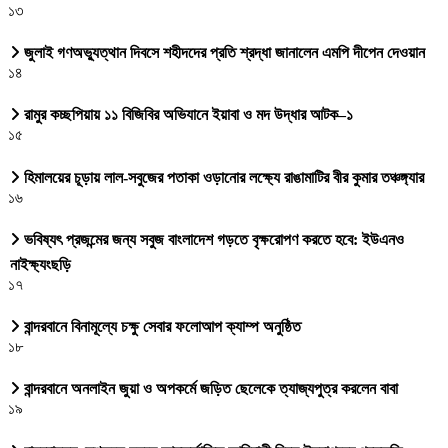
১৩
জুলাই গণঅভ্যুত্থান দিবসে শহীদদের প্রতি শ্রদ্ধা জানালেন এমপি দীপেন দেওয়ান
১৪
রামুর কচ্ছপিয়ায় ১১ বিজিবির অভিযানে ইয়াবা ও মদ উদ্ধার আটক–১
১৫
হিমালয়ের চূড়ায় লাল-সবুজের পতাকা ওড়ানোর লক্ষ্যে রাঙামাটির বীর কুমার তঞ্চঙ্গ্যার
১৬
ভবিষ্যৎ প্রজন্মের জন্য সবুজ বাংলাদেশ গড়তে বৃক্ষরোপণ করতে হবে: ইউএনও
নাইক্ষ্যংছড়ি
১৭
বান্দরবানে বিনামূল্যে চক্ষু সেবার ফলোআপ ক্যাম্প অনুষ্ঠিত
১৮
বান্দরবানে অনলাইন জুয়া ও অপকর্মে জড়িত ছেলেকে ত্যাজ্যপুত্র করলেন বাবা
১৯