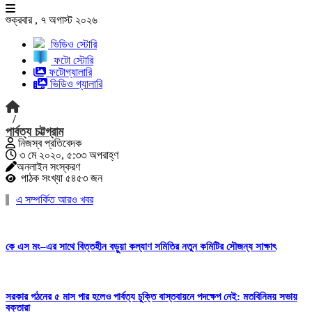
শুক্রবার , ৭ অগাস্ট ২০২৬
ভিডিও স্টোরি
ফটো স্টোরি
ফটোগ্যালারি
ভিডিও গ্যালারি
/
পার্বত্য চট্টগ্রাম
নিজস্ব প্রতিবেদক
৩ মে ২০২০, ৫:৩৩ অপরাহ্ণ
অনলাইন সংস্করণ
পাঠক সংখ্যা ৫৪৫৩ জন
এ সম্পর্কিত আরও খবর
কে এস মং–এর সাথে বিত্তহীন বড়ুয়া কল্যাণ সমিতির নতুন কমিটির সৌজন্য সাক্ষাৎ
সরকার গঠনের ৫ মাস পার হলেও পার্বত্য চুক্তি বাস্তবায়নে পদক্ষেপ নেই: মতবিনিময় সভায়
বক্তারা