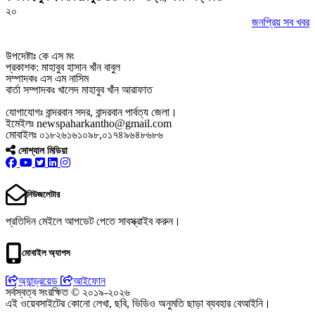
২০
জনপ্রিয় সব খবর
উপদেষ্টাঃ কে এস মং
প্রকাশক: মাহাবুব হাসান খাঁন বাবুল
সম্পাদকঃ এস এম নাসিম
বার্তা সম্পাদকঃ খালেদ মাহাবুব খাঁন আরাফাত
যোগাযোগঃ বান্দরবান সদর, বান্দরবান পার্বত্য জেলা।
ইমেইলঃ newspaharkantho@gmail.com
মোবাইলঃ ০১৮২৬১৬১০৯৮,০১৭৪৯৬৪৮৬৮৬
সোশ্যাল মিডিয়া
নিউজলেটার
প্রতিদিন মেইলে আপডেট পেতে সাবস্ক্রাইব করুন।
মোবাইল অ্যাপস
অ্যান্ড্রয়েড
আইফোন
সর্বস্বত্ব সংরক্ষিত © ২০১৯-২০২৬
এই ওয়েবসাইটের কোনো লেখা, ছবি, ভিডিও অনুমতি ছাড়া ব্যবহার বেআইনি।