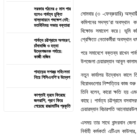
সরকার গঠনের ৫ মাস পার
সোমবার (৩ -ফেব্রুয়ারি) অস্
হলেও পার্বত্য চুক্তি
বাস্তবায়নে পদক্ষেপ নেই:
কমিশনের সদস্য’রা অবস্থান কর্মস
মতবিনিময় সভায় বক্তারা
বিক্ষোভ সমাবেশ করে। ভূমি কমি
প্রেক্ষিতে নেতাকর্মীরা অবস্থান 
পার্বত্য চট্টগ্রামে অপহরণ,
চাঁদাবাজি ও হত্যা
উদ্বেগজনক পর্যায়ে:
পরে সমাবেশে বক্তব্য রাখেন পার
কাজী মজিব
উপজেলা চেয়ারম্যান আবুল কালাম
পাহাড়ের সশস্ত্র সহিংসতা
নতুন কার্যালয় উদ্বোধন কালে তি
নিয়ে পিসিএনপি’র উদ্বেগ
বিরোধগুলোর নিষ্পত্তির কাজ শুর
তিনি বলেন, কারো ক্ষতি হয় এ
কাপ্তাই হ্রদে ফিরেছে
কাছে। পার্বত্য চট্টগ্রামে বসবা
জলরাশি, প্রাণ ফিরে
পেয়েছে রাঙামাটির প্রকৃতি
চেয়ারম্যান বিচারপতি আনোয়ার
এসময় তার সাথে বান্দরবান জেলা 
নির্বাহী কর্মকর্তা এটিএম কাউস