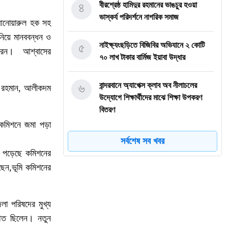
৪
বীরশ্রেষ্ঠ হামিদুর রহমানের ভাঙচুর হওয়া
ভাস্কর্য পরিদর্শনে নাগরিক সমাজ
 আনোয়ারুল হক সহ
 নিয়ে মানববন্ধন ও
৫
নাইক্ষ্যংছড়িতে বিজিবির অভিযানে ২ কোটি
ন করেন। আশ্বাসের
৭০ লাখ টাকার বার্মিজ ইয়াবা উদ্ধার
৬
বান্দরবানে অ্যাপেক্স ক্লাব অব নীলাচলের
বর রহমান, আলীকদম
উদ্যোগে শিক্ষার্থীদের মাঝে শিক্ষা উপকরণ
বিতরণ
রই কমিশনে জমা পড়া
৭
জুলাই গণঅভ্যুত্থানের চেতনায় রাঙ্গামাটিতে
সর্বশেষ সব খবর
১১ দলীয় ঐক্যজোটের মিছিল ও সমাবেশ
া পড়েছে কমিশনের
েছেন,ভূমি কমিশনের
৮
লামার ফাইতংয়ে ভূমি জালিয়াতির অভিযোগ
েলা পরিষদের মুখ্য
৯
জুলাই গণঅভ্যুত্থান দিবসে শহীদের প্রতি
্থিত ছিলেন। নতুন
রাঙ্গামাটি পার্বত্য জেলা পরিষদের শ্রদ্ধাঞ্জলি