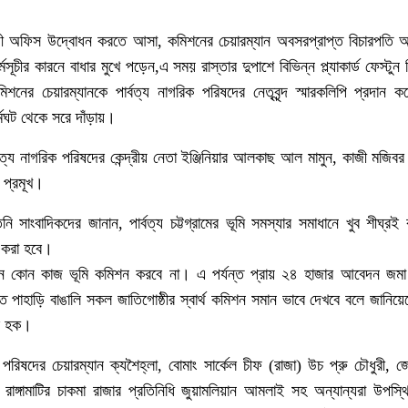
থায়ী অফিস উদ্বোধন করতে আসা, কমিশনের চেয়ারম্যান অবসরপ্রাপ্ত বিচারপতি
ূচীর কারনে বাধার মুখে পড়েন,এ সময় রাস্তার দুপাশে বিভিন্ন প্ল্যাকার্ড ফেস্টুন
শনের চেয়ারম্যানকে পার্বত্য নাগরিক পরিষদের নেতৃবৃন্দ স্মারকলিপি প্রদা
ধর্মঘট থেকে সরে দাঁড়ায়।
্বত্য নাগরিক পরিষদের কেন্দ্রীয় নেতা ইঞ্জিনিয়ার আলকাছ আল মামুন, কাজী মজি
 প্রমূখ।
নি সাংবাদিকদের জানান, পার্বত্য চট্টগ্রামের ভূমি সমস্যার সমাধানে খুব শীঘ্
ু করা হবে।
মন কোন কাজ ভূমি কমিশন করবে না। এ পর্যন্ত প্রায় ২৪ হাজার আবেদন জম
সরত পাহাড়ি বাঙালি সকল জাতিগোষ্ঠীর স্বার্থ কমিশন সমান ভাবে দেখবে বলে জানিয়
উল হক।
পরিষদের চেয়ারম্যান ক্যশৈহ্লা, বোমাং সার্কেল চীফ (রাজা) উচ প্রু চৌধুরী, জ
ার, রাঙ্গামাটির চাকমা রাজার প্রতিনিধি জুয়ামলিয়ান আমলাই সহ অন্যান্যরা উপস