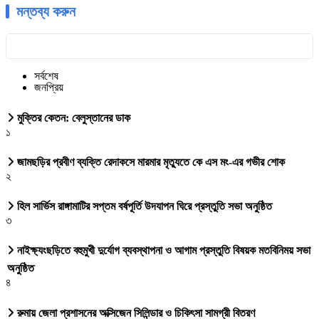
মন্তব্য করুন
সর্বশেষ
জনপ্রিয়
মুক্তির কেতন: বেলুস্তানের ডাক
১
জামছড়ির প্রবীণ ব্যক্তি রেদাকসে মারমার মৃত্যুতে কে এস মং-এর গভীর শোক
২
হিল সার্ভিস রাঙ্গামাটির সপ্তম বর্ষপূর্তি উদযাপন ঘিরে প্রস্তুতি সভা অনুষ্ঠিত
৩
নাইক্ষ্যংছড়িতে বহুমুখী দুর্যোগ ব্যবস্থাপনা ও আগাম প্রস্তুতি বিষয়ক মতবিনিময় সভা
অনুষ্ঠিত
৪
রুমায় জেলা প্রশাসনের অক্সিজেন সিলিন্ডার ও চিকিৎসা সামগ্রী বিতরণ