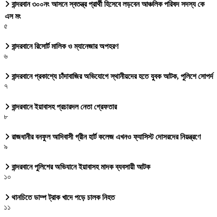
বান্দরবান ৩০০নং আসনে স্বতন্ত্র প্রার্থী হিসেবে লড়বেন আঞ্চলিক পরিষদ সদস্য কে
এস মং
৫
বান্দরবানে রিসোর্ট মালিক ও ম্যানেজার অপহরণ
৬
বান্দরবানে প্রকাশ্যে চাঁদাবাজির অভিযোগে স্থানীয়দের হতে যুবক আটক, পুলিশে সোপর্দ
৭
বান্দরবানে ইয়াবাসহ প্রচারদল নেতা গ্রেফতার
৮
রাজধানীর বনফুল আদিবাসী গ্রীন হার্ট কলেজ এখনও ফ্যাসিস্ট দোসরদের নিয়ন্ত্রণে
৯
বান্দরবানে পুলিশের অভিযানে ইয়াবাসহ মাদক ব্যবসায়ী আটক
১০
থানচিতে ডাম্প ট্রাক খাদে পড়ে চালক নিহত
১১