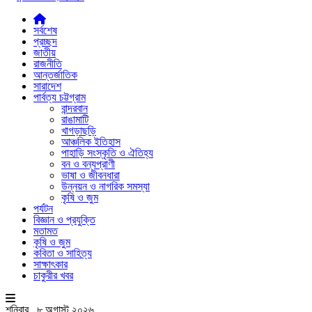
সর্বশেষ
প্রচ্ছদ
জাতীয়
রাজনীতি
আন্তর্জাতিক
সারাদেশ
পার্বত্য চট্টগ্রাম
বান্দরবান
রাঙামাটি
খাগড়াছড়ি
আঞ্চলিক ইতিহাস
পাহাড়ি সংস্কৃতি ও ঐতিহ্য
বন ও বন্যপ্রাণী
ভাষা ও জীবনধারা
উন্নয়ন ও নাগরিক সমস্যা
কৃষি ও জুম
পর্যটন
বিজ্ঞান ও প্রযুক্তি
মতামত
কৃষি ও জুম
কবিতা ও সাহিত্য
সাক্ষাৎকার
চাকুরীর খবর
শনিবার , ৮ অগাস্ট ২০২৬