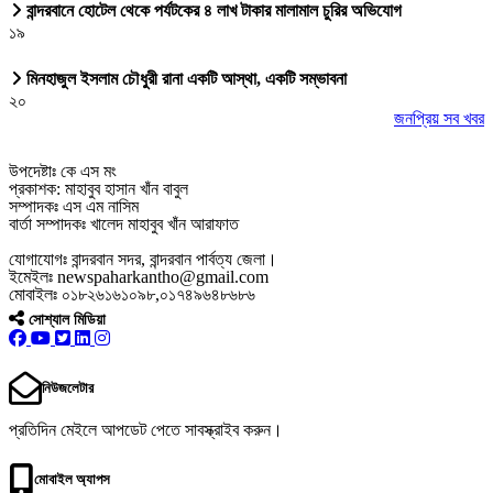
বান্দরবানে হোটেল থেকে পর্যটকের ৪ লাখ টাকার মালামাল চুরির অভিযোগ
১৯
মিনহাজুল ইসলাম চৌধুরী রানা একটি আস্থা, একটি সম্ভাবনা
২০
জনপ্রিয় সব খবর
উপদেষ্টাঃ কে এস মং
প্রকাশক: মাহাবুব হাসান খাঁন বাবুল
সম্পাদকঃ এস এম নাসিম
বার্তা সম্পাদকঃ খালেদ মাহাবুব খাঁন আরাফাত
যোগাযোগঃ বান্দরবান সদর, বান্দরবান পার্বত্য জেলা।
ইমেইলঃ newspaharkantho@gmail.com
মোবাইলঃ ০১৮২৬১৬১০৯৮,০১৭৪৯৬৪৮৬৮৬
সোশ্যাল মিডিয়া
নিউজলেটার
প্রতিদিন মেইলে আপডেট পেতে সাবস্ক্রাইব করুন।
মোবাইল অ্যাপস