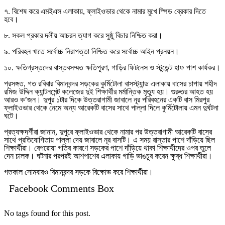
৭. বিশেষ করে এমইএস এলাকায়, ফ্লাইওভার থেকে নামার মুখে স্পিড ব্রেকার দিতে
হবে।
৮. সকল প্রকার দলীয় আচরন ত্যাগ করে সুষ্ঠু বিচার নিশ্চিত করা।
৯. পরিবহন খাতে সর্বোচ্চ নিরাপত্তা নিশ্চিত করে সর্বোচ্চ আইন প্রনয়ন।
১০. ক্ষতিগ্রস্তদের বাস্তবসম্মত ক্ষতিপূরণ, গাড়ির ফিটনেস ও স্টুডেন্ট হাফ পাশ কার্যকর।
প্রসঙ্গত, গত রবিবার বিমানবন্দর সড়কের কুর্মিটোলা বাসস্ট্যান্ড এলাকায় বাসের চাপায় শহীদ
রমিজ উদ্দিন ক্যান্টনমেন্ট কলেজের দুই শিক্ষার্থীর মর্মান্তিক মৃত্যু হয়। গুরুতর আহত হয়
আরও ক’জন। দুপুর ১টার দিকে উত্তরাগামী জাবালে নূর পরিবহনের একটি বাস মিরপুর
ফ্লাইওভার থেকে নেমে অন্য আরেকটি বাসের সাথে পাল্লা দিলে কুর্মিটোলায় এমন দুর্ঘটনা
ঘটে।
প্রত্যক্ষদর্শীরা জানান, দুপুরে ফ্লাইওভার থেকে নামার পর উত্তরাগামী আরেকটি বাসের
সাথে প্রতিযোগিতায় পাল্লা দেয় জাবালে নূর বাসটি। এ সময় রাস্তার পাশে দাঁড়িয়ে ছিল
শিক্ষার্থীরা। বেপরোয়া গতির কারণে সড়কের পাশে দাঁড়িয়ে থাকা শিক্ষার্থীদের ওপর তুলে
দেন চালক। ঘটনার পরপরই আশপাশের এলাকায় গাড়ি ভাঙচুর করেন ক্ষুব্ধ শিক্ষার্থীরা।
গতকাল সোমবারও বিমানবন্দর সড়কে বিক্ষোভ করে শিক্ষার্থীরা।
Facebook Comments Box
No tags found for this post.