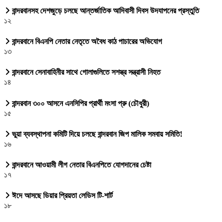
বান্দরবানসহ দেশজুড়ে চলছে আন্তর্জাতিক আদিবাসী দিবস উদযাপনের প্রস্তুতি
১২
বান্দরবানে বিএনপি নেতার নেতৃতে অবৈধ কাঠ পাচারের অভিযোগ
১৩
বান্দরবানে সেনাবাহিনীর সাথে গোলাগুলিতে সশস্ত্র সন্ত্রাসী নিহত
১৪
বান্দরবান ৩০০ আসনে এনসিপির প্রার্থী মংসা প্রু (চৌধুরী)
১৫
ভুয়া ব্যবস্থাপনা কমিটি দিয়ে চলছে বান্দরবান জিপ মালিক সমবায় সমিতি!
১৬
বান্দরবানে আওয়ামী লীগ নেতার বিএনপিতে যোগদানের চেষ্টা
১৭
ঈদে আসছে ডিয়ার প্রিয়তা লেডিস টি-শার্ট
১৮