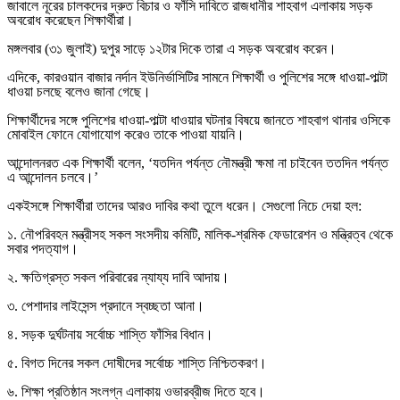
জাবালে নূরের চালকদের দ্রুত বিচার ও ফাঁসি দাবিতে রাজধানীর শাহবাগ এলাকায় সড়ক
অবরোধ করেছেন শিক্ষার্থীরা।
মঙ্গলবার (৩১ জুলাই) দুপুর সাড়ে ১২টার দিকে তারা এ সড়ক অবরোধ করেন।
এদিকে, কারওয়ান বাজার নর্দান ইউনির্ভাসিটির সামনে শিক্ষার্থী ও পুলিশের সঙ্গে ধাওয়া-পাল্টা
ধাওয়া চলছে বলেও জানা গেছে।
শিক্ষার্থীদের সঙ্গে পুলিশের ধাওয়া-পাল্টা ধাওয়ার ঘটনার বিষয়ে জানতে শাহবাগ থানার ওসিকে
মোবাইল ফোনে যোগাযোগ করেও তাকে পাওয়া যায়নি।
আন্দোলনরত এক শিক্ষার্থী বলেন, ‘যতদিন পর্যন্ত নৌমন্ত্রী ক্ষমা না চাইবেন ততদিন পর্যন্ত
এ আন্দোলন চলবে।’
একইসঙ্গে শিক্ষার্থীরা তাদের আরও দাবির কথা তুলে ধরেন। সেগুলো নিচে দেয়া হল:
১. নৌপরিবহন মন্ত্রীসহ সকল সংসদীয় কমিটি, মালিক-শ্রমিক ফেডারেশন ও মন্ত্রিত্ব থেকে
সবার পদত্যাগ।
২. ক্ষতিগ্রস্ত সকল পরিবারের ন্যায্য দাবি আদায়।
৩. পেশাদার লাইসেন্স প্রদানে স্বচ্ছতা আনা।
৪. সড়ক দুর্ঘটনায় সর্বোচ্চ শাস্তি ফাঁসির বিধান।
৫. বিগত দিনের সকল দোষীদের সর্বোচ্চ শাস্তি নিশ্চিতকরণ।
৬. শিক্ষা প্রতিষ্ঠান সংলগ্ন এলাকায় ওভারব্রীজ দিতে হবে।