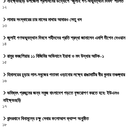
নাইক্ষ্যংছড়ি উপজেলা প্রশাসনের উদ্যোগে ‘জুলাই গণ-অভ্যুত্থান দিবস’ পালিত
১২
লামায় সংস্কারের চার মাসের মাথায় আবারও সেতু ধস
১৩
জুলাই গণঅভ্যুত্থান দিবসে শহীদদের প্রতি শ্রদ্ধা জানালেন এমপি দীপেন দেওয়ান
১৪
রামুর কচ্ছপিয়ায় ১১ বিজিবির অভিযানে ইয়াবা ও মদ উদ্ধার আটক–১
১৫
হিমালয়ের চূড়ায় লাল-সবুজের পতাকা ওড়ানোর লক্ষ্যে রাঙামাটির বীর কুমার তঞ্চঙ্গ্যার
১৬
ভবিষ্যৎ প্রজন্মের জন্য সবুজ বাংলাদেশ গড়তে বৃক্ষরোপণ করতে হবে: ইউএনও
নাইক্ষ্যংছড়ি
১৭
বান্দরবানে বিনামূল্যে চক্ষু সেবার ফলোআপ ক্যাম্প অনুষ্ঠিত
১৮