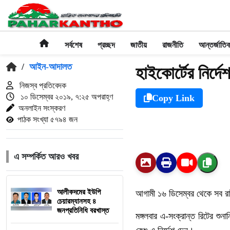
সর্বশেষ
প্রচ্ছদ
জাতীয়
রাজনীতি
আন্তর্জাতি
/
আইন-আদালত
হাইকোর্টের নির্দ
নিজস্ব প্রতিবেদক
১০ ডিসেম্বর ২০১৯, ৭:২৫ অপরাহ্ণ
Copy Link
অনলাইন সংস্করণ
পাঠক সংখ্যা ৫৭৯৪ জন
এ সম্পর্কিত আরও খবর
আলীকদমের ইউপি
আগামী ১৬ ডিসেম্বর থেকে সব রাষ্
চেয়ারম্যানসহ ৪
জনপ্রতিনিধি বরখাস্ত
মঙ্গলবার এ-সংক্রান্ত রিটের শ