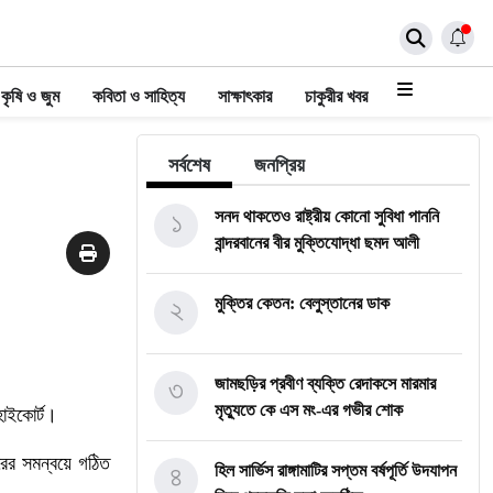
কৃষি ও জুম
কবিতা ও সাহিত্য
সাক্ষাৎকার
চাকুরীর খবর
সর্বশেষ
জনপ্রিয়
১
সনদ থাকতেও রাষ্ট্রীয় কোনো সুবিধা পাননি
বান্দরবানের বীর মুক্তিযোদ্ধা ছমদ আলী
২
মুক্তির কেতন: বেলুস্তানের ডাক
৩
জামছড়ির প্রবীণ ব্যক্তি রেদাকসে মারমার
মৃত্যুতে কে এস মং-এর গভীর শোক
হাইকোর্ট।
রের সমন্বয়ে গঠিত
৪
হিল সার্ভিস রাঙ্গামাটির সপ্তম বর্ষপূর্তি উদযাপন