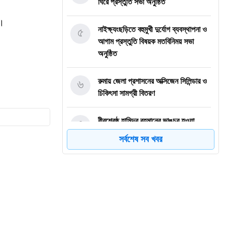
ঘিরে প্রস্তুতি সভা অনুষ্ঠিত
ম।
৫
নাইক্ষ্যংছড়িতে বহুমুখী দুর্যোগ ব্যবস্থাপনা ও
আগাম প্রস্তুতি বিষয়ক মতবিনিময় সভা
অনুষ্ঠিত
৬
রুমায় জেলা প্রশাসনের অক্সিজেন সিলিন্ডার ও
চিকিৎসা সামগ্রী বিতরণ
৭
বীরশ্রেষ্ঠ হামিদুর রহমানের ভাঙচুর হওয়া
ভাস্কর্য পরিদর্শনে নাগরিক সমাজ
সর্বশেষ সব খবর
৮
নাইক্ষ্যংছড়িতে বিজিবির অভিযানে ২ কোটি
৭০ লাখ টাকার বার্মিজ ইয়াবা উদ্ধার
৯
বান্দরবানে অ্যাপেক্স ক্লাব অব নীলাচলের
উদ্যোগে শিক্ষার্থীদের মাঝে শিক্ষা উপকরণ
বিতরণ