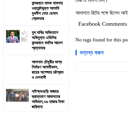
বেঞ্চ এ নির্দেশ দেন।
বান্দরবানে মাদক মামলায়
ওয়ারেন্টভুক্ত আসামি
আদালতে রিটের পক্ষে ছিলেন আইনজ
যুবলীগ নেতা হেলাল
গ্রেফতার
Facebook Comments
ঘুষ দাবির অভিযোগে
অভিযুক্ত এডিসির
No tags found for this po
বান্দরবানে বদলির আদেশ
প্রত্যাহার
মন্তব্য করুন
আসলাম চৌধুরীর ভাগ্য
নির্ধারণ আগামীকাল,
রায়ের অপেক্ষায় চট্টগ্রাম
ও দেশবাসী
নাইক্ষ্যংছড়ি বাজারে
ভ্রাম্যমাণ আদালতের
অভিযান,৩৬ হাজার টাকা
জরিমানা