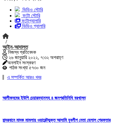
ভিডিও স্টোরি
ফটো স্টোরি
ফটোগ্যালারি
ভিডিও গ্যালারি
/
আইন-আদালত
নিজস্ব প্রতিবেদক
২৬ জানুয়ারি ২০২২, ৭:৩২ অপরাহ্ণ
অনলাইন সংস্করণ
পাঠক সংখ্যা ৫৭৩০ জন
এ সম্পর্কিত আরও খবর
আলীকদমের ইউপি চেয়ারম্যানসহ ৪ জনপ্রতিনিধি বরখাস্ত
বান্দরবানে মাদক মামলায় ওয়ারেন্টভুক্ত আসামি যুবলীগ নেতা হেলাল গ্রেফতার