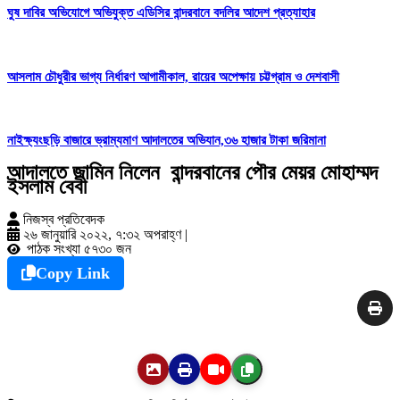
ঘুষ দাবির অভিযোগে অভিযুক্ত এডিসির বান্দরবানে বদলির আদেশ প্রত্যাহার
আসলাম চৌধুরীর ভাগ্য নির্ধারণ আগামীকাল, রায়ের অপেক্ষায় চট্টগ্রাম ও দেশবাসী
নাইক্ষ্যংছড়ি বাজারে ভ্রাম্যমাণ আদালতের অভিযান,৩৬ হাজার টাকা জরিমানা
আদালতে জামিন নিলেন বান্দরবানের পৌর মেয়র মোহাম্মদ
ইসলাম বেবী
নিজস্ব প্রতিবেদক
২৬ জানুয়ারি ২০২২, ৭:৩২ অপরাহ্ণ
|
পাঠক সংখ্যা ৫৭৩০ জন
Copy Link