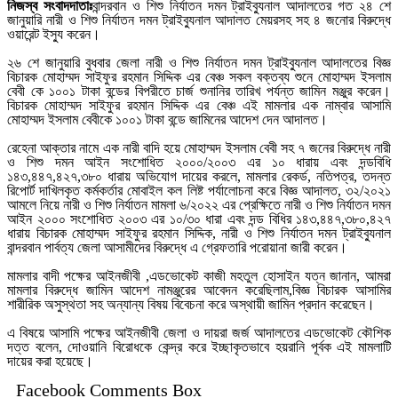
নিজস্ব সংবাদদাতাঃ
বান্দরবান ও শিশু নির্যাতন দমন ট্রাইব্যুনাল আদালতের গত ২৪ শে
জানুয়ারি নারী ও শিশু নির্যাতন দমন ট্রাইব্যুনাল আদালত মেয়রসহ সহ ৪ জনোর বিরুদ্ধে
ওয়ারেন্ট ইস্যু করেন।
২৬ শে জানুয়ারি বুধবার জেলা নারী ও শিশু নির্যাতন দমন ট্রাইব্যুনাল আদালতের বিজ্ঞ
বিচারক মোহাম্মদ সাইফুর রহমান সিদ্দিক এর বেঞ্চ সকল বক্তব্য শুনে মোহাম্মদ ইসলাম
বেবী কে ১০০১ টাকা বন্ডের বিপরীতে চার্জ শুনানির তারিখ পর্যন্ত জামিন মঞ্জুর করেন।
বিচারক মোহাম্মদ সাইফুর রহমান সিদ্দিক এর বেঞ্চ এই মামলার এক নাম্বার আসামি
মোহাম্মদ ইসলাম বেবীকে ১০০১ টাকা বন্ডে জামিনের আদেশ দেন আদালত।
রেহেনা আক্তার নামে এক নারী বাদি হয়ে মোহাম্মদ ইসলাম বেবী সহ ৭ জনের বিরুদ্ধে নারী
ও শিশু দমন আইন সংশোধিত ২০০০/২০০৩ এর ১০ ধারায় এবং দন্ডবিধি
১৪৩,৪৪৭,৪২৭,৩৮০ ধারায় অভিযোগ দায়ের করলে, মামলার রেকর্ড, নতিপত্র, তদন্ত
রিপোর্ট দাখিলকৃত কর্মকর্তার মোবাইল কল লিষ্ট পর্যালোচনা করে বিজ্ঞ আদালত, ৩২/২০২১
আমলে নিয়ে নারী ও শিশু নির্যাতন মামলা ৬/২০২২ এর প্রেক্ষিতে নারী ও শিশু নির্যাতন দমন
আইন ২০০০ সংশোধিত ২০০৩ এর ১০/৩০ ধারা এবং দন্ড বিধির ১৪৩,৪৪৭,৩৮০,৪২৭
ধারায় বিচারক মোহাম্মদ সাইফুর রহমান সিদ্দিক, নারী ও শিশু নির্যাতন দমন ট্রাইব্যুনাল
বান্দরবান পার্বত্য জেলা আসামীদের বিরুদ্ধে এ গ্রেফতারি পরোয়ানা জারী করেন।
মামলার বাদী পক্ষের আইনজীবী ,এডভোকেট কাজী মহতুল হোসাইন যত্ন জানান, আমরা
মামলার বিরুদ্ধে জামিন আদেশ নামঞ্জুরের আবেদন করেছিলাম,বিজ্ঞ বিচারক আসামির
শারীরিক অসুস্থতা সহ অন্যান্য বিষয় বিবেচনা করে অস্থায়ী জামিন প্রদান করেছেন।
এ বিষয়ে আসামি পক্ষের আইনজীবী জেলা ও দায়রা জর্জ আদালতের এডভোকেট কৌশিক
দত্ত বলেন, দোওয়ানি বিরোধকে কেন্দ্র করে ইচ্ছাকৃতভাবে হয়রানি পূর্বক এই মামলাটি
দায়ের করা হয়েছে।
Facebook Comments Box