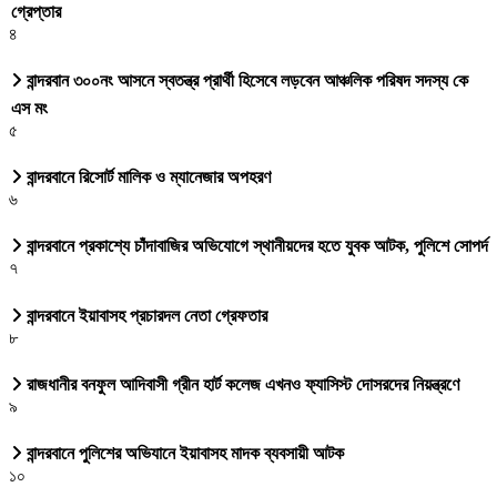
গ্রেপ্তার
৪
বান্দরবান ৩০০নং আসনে স্বতন্ত্র প্রার্থী হিসেবে লড়বেন আঞ্চলিক পরিষদ সদস্য কে
এস মং
৫
বান্দরবানে রিসোর্ট মালিক ও ম্যানেজার অপহরণ
৬
বান্দরবানে প্রকাশ্যে চাঁদাবাজির অভিযোগে স্থানীয়দের হতে যুবক আটক, পুলিশে সোপর্দ
৭
বান্দরবানে ইয়াবাসহ প্রচারদল নেতা গ্রেফতার
৮
রাজধানীর বনফুল আদিবাসী গ্রীন হার্ট কলেজ এখনও ফ্যাসিস্ট দোসরদের নিয়ন্ত্রণে
৯
বান্দরবানে পুলিশের অভিযানে ইয়াবাসহ মাদক ব্যবসায়ী আটক
১০