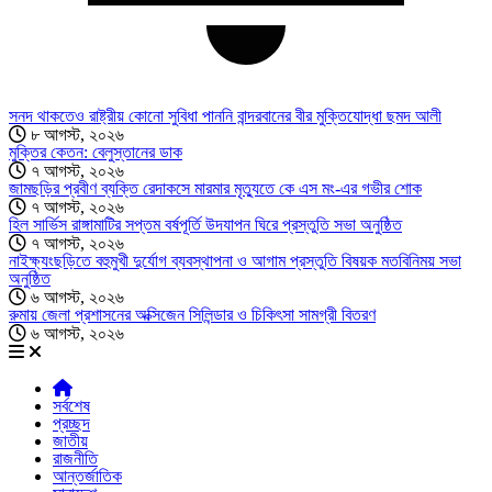
সনদ থাকতেও রাষ্ট্রীয় কোনো সুবিধা পাননি বান্দরবানের বীর মুক্তিযোদ্ধা ছমদ আলী
৮ আগস্ট, ২০২৬
মুক্তির কেতন: বেলুস্তানের ডাক
৭ আগস্ট, ২০২৬
জামছড়ির প্রবীণ ব্যক্তি রেদাকসে মারমার মৃত্যুতে কে এস মং-এর গভীর শোক
৭ আগস্ট, ২০২৬
হিল সার্ভিস রাঙ্গামাটির সপ্তম বর্ষপূর্তি উদযাপন ঘিরে প্রস্তুতি সভা অনুষ্ঠিত
৭ আগস্ট, ২০২৬
নাইক্ষ্যংছড়িতে বহুমুখী দুর্যোগ ব্যবস্থাপনা ও আগাম প্রস্তুতি বিষয়ক মতবিনিময় সভা
অনুষ্ঠিত
৬ আগস্ট, ২০২৬
রুমায় জেলা প্রশাসনের অক্সিজেন সিলিন্ডার ও চিকিৎসা সামগ্রী বিতরণ
৬ আগস্ট, ২০২৬
সর্বশেষ
প্রচ্ছদ
জাতীয়
রাজনীতি
আন্তর্জাতিক