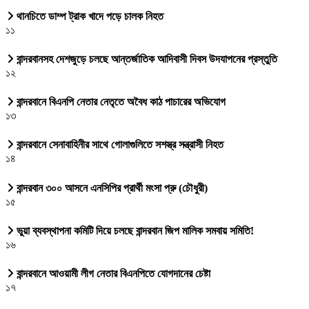
থানচিতে ডাম্প ট্রাক খাদে পড়ে চালক নিহত
১১
বান্দরবানসহ দেশজুড়ে চলছে আন্তর্জাতিক আদিবাসী দিবস উদযাপনের প্রস্তুতি
১২
বান্দরবানে বিএনপি নেতার নেতৃতে অবৈধ কাঠ পাচারের অভিযোগ
১৩
বান্দরবানে সেনাবাহিনীর সাথে গোলাগুলিতে সশস্ত্র সন্ত্রাসী নিহত
১৪
বান্দরবান ৩০০ আসনে এনসিপির প্রার্থী মংসা প্রু (চৌধুরী)
১৫
ভুয়া ব্যবস্থাপনা কমিটি দিয়ে চলছে বান্দরবান জিপ মালিক সমবায় সমিতি!
১৬
বান্দরবানে আওয়ামী লীগ নেতার বিএনপিতে যোগদানের চেষ্টা
১৭