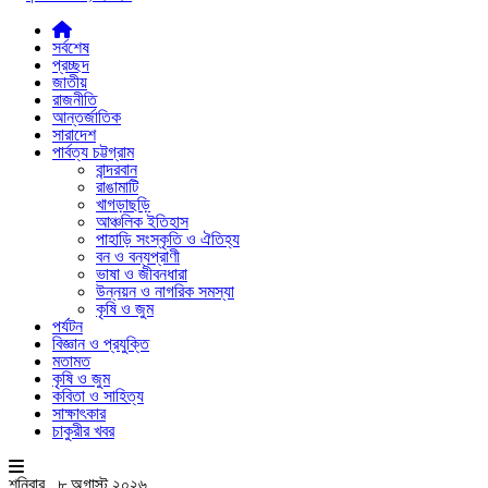
সর্বশেষ
প্রচ্ছদ
জাতীয়
রাজনীতি
আন্তর্জাতিক
সারাদেশ
পার্বত্য চট্টগ্রাম
বান্দরবান
রাঙামাটি
খাগড়াছড়ি
আঞ্চলিক ইতিহাস
পাহাড়ি সংস্কৃতি ও ঐতিহ্য
বন ও বন্যপ্রাণী
ভাষা ও জীবনধারা
উন্নয়ন ও নাগরিক সমস্যা
কৃষি ও জুম
পর্যটন
বিজ্ঞান ও প্রযুক্তি
মতামত
কৃষি ও জুম
কবিতা ও সাহিত্য
সাক্ষাৎকার
চাকুরীর খবর
শনিবার , ৮ অগাস্ট ২০২৬