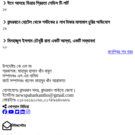
ঈদে আসছে ডিয়ার প্রিয়তা লেডিস টি-শার্ট
১৮
বান্দরবানে হোটেল থেকে পর্যটকের ৪ লাখ টাকার মালামাল চুরির অভিযোগ
১৯
মিনহাজুল ইসলাম চৌধুরী রানা একটি আস্থা, একটি সম্ভাবনা
২০
জনপ্রিয় সব খবর
উপদেষ্টাঃ কে এস মং
প্রকাশক: মাহাবুব হাসান খাঁন বাবুল
সম্পাদকঃ এস এম নাসিম
বার্তা সম্পাদকঃ খালেদ মাহাবুব খাঁন আরাফাত
যোগাযোগঃ বান্দরবান সদর, বান্দরবান পার্বত্য জেলা।
ইমেইলঃ newspaharkantho@gmail.com
মোবাইলঃ ০১৮২৬১৬১০৯৮,০১৭৪৯৬৪৮৬৮৬
সোশ্যাল মিডিয়া
নিউজলেটার