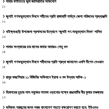
লামার ফাইতংয়ে ভূমি জালিয়াতির অভিযোগ
১১
জুলাই গণঅভ্যুত্থান দিবসে শহীদের প্রতি রাঙ্গামাটি পার্বত্য জেলা পরিষদের শ্রদ্ধাঞ্জলি
১২
নাইক্ষ্যংছড়ি উপজেলা প্রশাসনের উদ্যোগে ‘জুলাই গণ-অভ্যুত্থান দিবস’ পালিত
১৩
লামায় সংস্কারের চার মাসের মাথায় আবারও সেতু ধস
১৪
জুলাই গণঅভ্যুত্থান দিবসে শহীদদের প্রতি শ্রদ্ধা জানালেন এমপি দীপেন দেওয়ান
১৫
রামুর কচ্ছপিয়ায় ১১ বিজিবির অভিযানে ইয়াবা ও মদ উদ্ধার আটক–১
১৬
হিমালয়ের চূড়ায় লাল-সবুজের পতাকা ওড়ানোর লক্ষ্যে রাঙামাটির বীর কুমার তঞ্চঙ্গ্যার
১৭
ভবিষ্যৎ প্রজন্মের জন্য সবুজ বাংলাদেশ গড়তে বৃক্ষরোপণ করতে হবে: ইউএনও