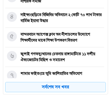
নাগরিক সমাজ
৪
নাইক্ষ্যংছড়িতে বিজিবির অভিযানে ২ কোটি ৭০ লাখ টাকার
বার্মিজ ইয়াবা উদ্ধার
৫
বান্দরবানে অ্যাপেক্স ক্লাব অব নীলাচলের উদ্যোগে
শিক্ষার্থীদের মাঝে শিক্ষা উপকরণ বিতরণ
৬
জুলাই গণঅভ্যুত্থানের চেতনায় রাঙ্গামাটিতে ১১ দলীয়
ঐক্যজোটের মিছিল ও সমাবেশ
৭
লামার ফাইতংয়ে ভূমি জালিয়াতির অভিযোগ
সর্বশেষ সব খবর
৮
জুলাই গণঅভ্যুত্থান দিবসে শহীদের প্রতি রাঙ্গামাটি পার্বত্য
জেলা পরিষদের শ্রদ্ধাঞ্জলি