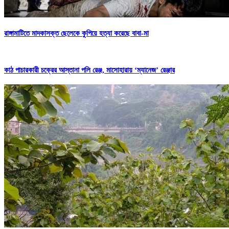
রাঙ্গামাটিতে মাদকাসক্ত ছেলেকে কুপিয়ে হত্যা করেছে বাবা-মা
কাঠ পাচারকারী চক্রের আস্তানা পলি রেঞ্জ, মাসোহারায় ‘ম্যানেজ’ রেঞ্জার