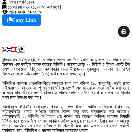
নিজস্ব প্রতিবেদক
১১ জানুয়ারি ২০২১, ৩:৩৩ অপরাহ্ণ
|
পাঠক সংখ্যা ৫৮৯৯ জন
Copy Link
বান্দরবানের নাইক্ষ্যংছড়িতে ৯ হাজার ৩শত ৭৫ পিচ ইয়াবা ও ১ লক্ষ ১৫ হাজার নগদ
টাকাসহ এক ব্যক্তি আটক করেছে বিজিবি। নাইক্ষ্যংছড়ি ১১ বিজিবি’র বিশেষ একটি টিম
গোপন সংবাদের ভিত্তিতে কক্সবাজার সদর উপজেলার খুরুস্কুল এলাকার মৃত রহিম
উল্লাহর ছেলে মোঃ সেলিম (৩৬) আটক করতে সক্ষম হন।
বিজিবি’র পাঠানো প্রেসবিজ্ঞপ্তির মাধ্যমে জানা যায় রবিবার (১০ জানুয়ারী) গভীর রাতে
নাইক্ষ্যংছড়ি সদরের আদর্শ গ্রাম বিজিবি চেকপোষ্ট এলাকা থেকে তাকে আটক করা হয়।
এ সময় তার শরীরে তল্লাশী চালিয়ে ৯ হাজার ৩শত ৭৫ পিচ ইয়াবা ও ১ লক্ষ ১৫ হাজার
নগদ টাকা উদ্ধার করা হয়।
উদ্ধারকৃত ইয়াবা’র বাজারমুল্য প্রায় ২৮ লক্ষ টাকা। আটক সেলিমকে ইয়াবা সহ
নাইক্ষ্যংছড়ি থানায় সংশ্লিষ্ট আইনে মামলা রুজু করে হস্তান্তর করা হয়েছে।
নাইক্ষ্যংছড়ি ১১ বিজিবির অধিনায়ক লেঃ কর্নেল শাহ আবদুল আজিজ আহমেদ বিষয়টি
নিশ্চিত করে বলেন- সীমান্ত এলাকা দিয়ে অবৈধ অস্ত্র,কাঠ পাচার ও, ইয়াবা সহ মাদকদ্রব্য
পাচার, অন্যান্য যে কোন অবৈধ পণ্য সামগ্রী এবং এই এলাকায় যে কোন সন্ত্রাসী
কার্যক্রম রোধে বিজিবি’র এ ধরনের অভিযান অব্যাহত থাকবে।