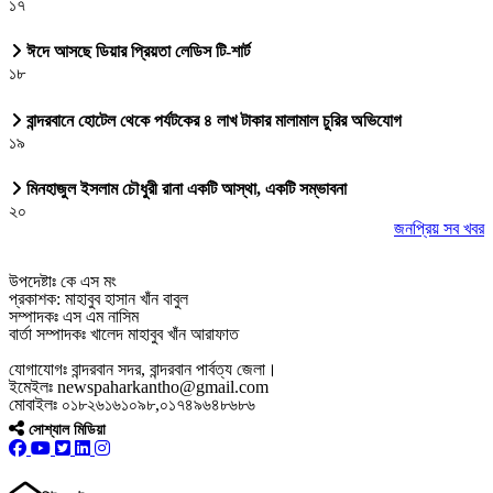
১৭
ঈদে আসছে ডিয়ার প্রিয়তা লেডিস টি-শার্ট
১৮
বান্দরবানে হোটেল থেকে পর্যটকের ৪ লাখ টাকার মালামাল চুরির অভিযোগ
১৯
মিনহাজুল ইসলাম চৌধুরী রানা একটি আস্থা, একটি সম্ভাবনা
২০
জনপ্রিয় সব খবর
উপদেষ্টাঃ কে এস মং
প্রকাশক: মাহাবুব হাসান খাঁন বাবুল
সম্পাদকঃ এস এম নাসিম
বার্তা সম্পাদকঃ খালেদ মাহাবুব খাঁন আরাফাত
যোগাযোগঃ বান্দরবান সদর, বান্দরবান পার্বত্য জেলা।
ইমেইলঃ newspaharkantho@gmail.com
মোবাইলঃ ০১৮২৬১৬১০৯৮,০১৭৪৯৬৪৮৬৮৬
সোশ্যাল মিডিয়া