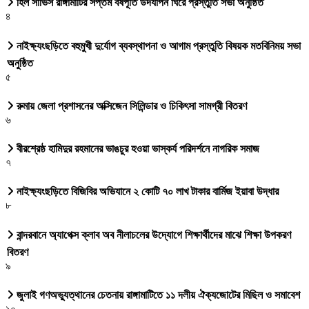
হিল সার্ভিস রাঙ্গামাটির সপ্তম বর্ষপূর্তি উদযাপন ঘিরে প্রস্তুতি সভা অনুষ্ঠিত
৪
নাইক্ষ্যংছড়িতে বহুমুখী দুর্যোগ ব্যবস্থাপনা ও আগাম প্রস্তুতি বিষয়ক মতবিনিময় সভা
অনুষ্ঠিত
৫
রুমায় জেলা প্রশাসনের অক্সিজেন সিলিন্ডার ও চিকিৎসা সামগ্রী বিতরণ
৬
বীরশ্রেষ্ঠ হামিদুর রহমানের ভাঙচুর হওয়া ভাস্কর্য পরিদর্শনে নাগরিক সমাজ
৭
নাইক্ষ্যংছড়িতে বিজিবির অভিযানে ২ কোটি ৭০ লাখ টাকার বার্মিজ ইয়াবা উদ্ধার
৮
বান্দরবানে অ্যাপেক্স ক্লাব অব নীলাচলের উদ্যোগে শিক্ষার্থীদের মাঝে শিক্ষা উপকরণ
বিতরণ
৯
জুলাই গণঅভ্যুত্থানের চেতনায় রাঙ্গামাটিতে ১১ দলীয় ঐক্যজোটের মিছিল ও সমাবেশ
১০