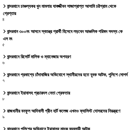
বান্দরবানে চাঞ্চল্যকর খুন মামলায় যাবজ্জীবন সাজাপ্রাপ্ত আসামি চট্টগ্রাম থেকে
গ্রেপ্তার
৪
বান্দরবান ৩০০নং আসনে স্বতন্ত্র প্রার্থী হিসেবে লড়বেন আঞ্চলিক পরিষদ সদস্য কে
এস মং
৫
বান্দরবানে রিসোর্ট মালিক ও ম্যানেজার অপহরণ
৬
বান্দরবানে প্রকাশ্যে চাঁদাবাজির অভিযোগে স্থানীয়দের হতে যুবক আটক, পুলিশে সোপর্দ
৭
বান্দরবানে ইয়াবাসহ প্রচারদল নেতা গ্রেফতার
৮
রাজধানীর বনফুল আদিবাসী গ্রীন হার্ট কলেজ এখনও ফ্যাসিস্ট দোসরদের নিয়ন্ত্রণে
৯
বান্দরবানে পুলিশের অভিযানে ইয়াবাসহ মাদক ব্যবসায়ী আটক