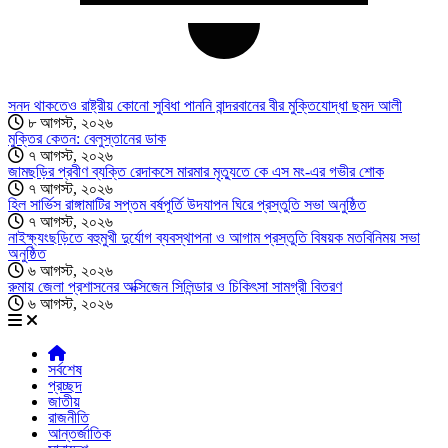
সনদ থাকতেও রাষ্ট্রীয় কোনো সুবিধা পাননি বান্দরবানের বীর মুক্তিযোদ্ধা ছমদ আলী
৮ আগস্ট, ২০২৬
মুক্তির কেতন: বেলুস্তানের ডাক
৭ আগস্ট, ২০২৬
জামছড়ির প্রবীণ ব্যক্তি রেদাকসে মারমার মৃত্যুতে কে এস মং-এর গভীর শোক
৭ আগস্ট, ২০২৬
হিল সার্ভিস রাঙ্গামাটির সপ্তম বর্ষপূর্তি উদযাপন ঘিরে প্রস্তুতি সভা অনুষ্ঠিত
৭ আগস্ট, ২০২৬
নাইক্ষ্যংছড়িতে বহুমুখী দুর্যোগ ব্যবস্থাপনা ও আগাম প্রস্তুতি বিষয়ক মতবিনিময় সভা
অনুষ্ঠিত
৬ আগস্ট, ২০২৬
রুমায় জেলা প্রশাসনের অক্সিজেন সিলিন্ডার ও চিকিৎসা সামগ্রী বিতরণ
৬ আগস্ট, ২০২৬
সর্বশেষ
প্রচ্ছদ
জাতীয়
রাজনীতি
আন্তর্জাতিক