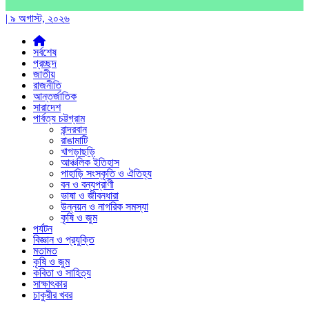
| ৯ অগাস্ট, ২০২৬
সর্বশেষ
প্রচ্ছদ
জাতীয়
রাজনীতি
আন্তর্জাতিক
সারাদেশ
পার্বত্য চট্টগ্রাম
বান্দরবান
রাঙামাটি
খাগড়াছড়ি
আঞ্চলিক ইতিহাস
পাহাড়ি সংস্কৃতি ও ঐতিহ্য
বন ও বন্যপ্রাণী
ভাষা ও জীবনধারা
উন্নয়ন ও নাগরিক সমস্যা
কৃষি ও জুম
পর্যটন
বিজ্ঞান ও প্রযুক্তি
মতামত
কৃষি ও জুম
কবিতা ও সাহিত্য
সাক্ষাৎকার
চাকুরীর খবর