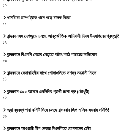
১০
থানচিতে ডাম্প ট্রাক খাদে পড়ে চালক নিহত
১১
বান্দরবানসহ দেশজুড়ে চলছে আন্তর্জাতিক আদিবাসী দিবস উদযাপনের প্রস্তুতি
১২
বান্দরবানে বিএনপি নেতার নেতৃতে অবৈধ কাঠ পাচারের অভিযোগ
১৩
বান্দরবানে সেনাবাহিনীর সাথে গোলাগুলিতে সশস্ত্র সন্ত্রাসী নিহত
১৪
বান্দরবান ৩০০ আসনে এনসিপির প্রার্থী মংসা প্রু (চৌধুরী)
১৫
ভুয়া ব্যবস্থাপনা কমিটি দিয়ে চলছে বান্দরবান জিপ মালিক সমবায় সমিতি!
১৬
বান্দরবানে আওয়ামী লীগ নেতার বিএনপিতে যোগদানের চেষ্টা