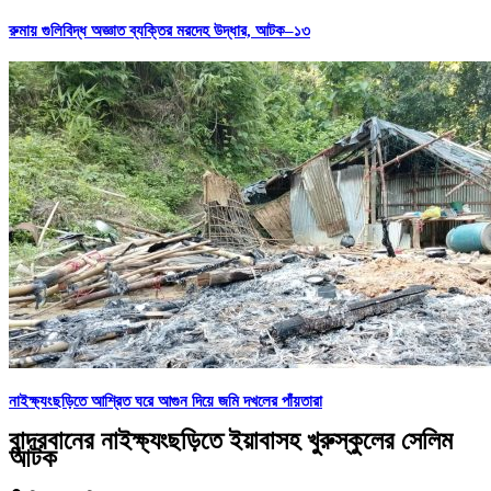
রুমায় গুলিবিদ্ধ অজ্ঞাত ব্যক্তির মরদেহ উদ্ধার, আটক–১৩
নাইক্ষ্যংছড়িতে আশ্রিত ঘরে আগুন দিয়ে জমি দখলের পাঁয়তারা
বান্দরবানের নাইক্ষ্যংছড়িতে ইয়াবাসহ খুরুস্কুলের সেলিম
আটক