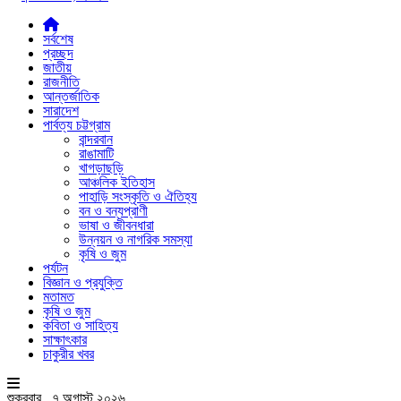
সর্বশেষ
প্রচ্ছদ
জাতীয়
রাজনীতি
আন্তর্জাতিক
সারাদেশ
পার্বত্য চট্টগ্রাম
বান্দরবান
রাঙামাটি
খাগড়াছড়ি
আঞ্চলিক ইতিহাস
পাহাড়ি সংস্কৃতি ও ঐতিহ্য
বন ও বন্যপ্রাণী
ভাষা ও জীবনধারা
উন্নয়ন ও নাগরিক সমস্যা
কৃষি ও জুম
পর্যটন
বিজ্ঞান ও প্রযুক্তি
মতামত
কৃষি ও জুম
কবিতা ও সাহিত্য
সাক্ষাৎকার
চাকুরীর খবর
শুক্রবার , ৭ অগাস্ট ২০২৬