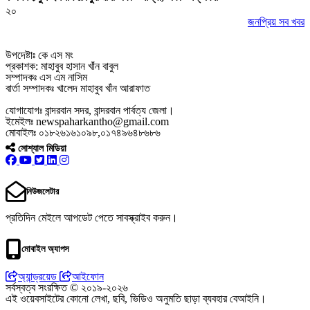
২০
জনপ্রিয় সব খবর
উপদেষ্টাঃ কে এস মং
প্রকাশক: মাহাবুব হাসান খাঁন বাবুল
সম্পাদকঃ এস এম নাসিম
বার্তা সম্পাদকঃ খালেদ মাহাবুব খাঁন আরাফাত
যোগাযোগঃ বান্দরবান সদর, বান্দরবান পার্বত্য জেলা।
ইমেইলঃ newspaharkantho@gmail.com
মোবাইলঃ ০১৮২৬১৬১০৯৮,০১৭৪৯৬৪৮৬৮৬
সোশ্যাল মিডিয়া
নিউজলেটার
প্রতিদিন মেইলে আপডেট পেতে সাবস্ক্রাইব করুন।
মোবাইল অ্যাপস
অ্যান্ড্রয়েড
আইফোন
সর্বস্বত্ব সংরক্ষিত © ২০১৯-২০২৬
এই ওয়েবসাইটের কোনো লেখা, ছবি, ভিডিও অনুমতি ছাড়া ব্যবহার বেআইনি।