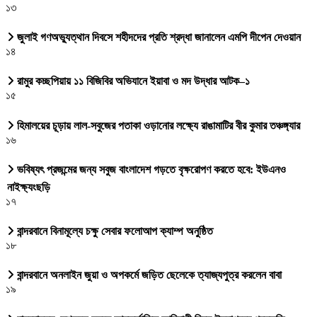
১৩
জুলাই গণঅভ্যুত্থান দিবসে শহীদদের প্রতি শ্রদ্ধা জানালেন এমপি দীপেন দেওয়ান
১৪
রামুর কচ্ছপিয়ায় ১১ বিজিবির অভিযানে ইয়াবা ও মদ উদ্ধার আটক–১
১৫
হিমালয়ের চূড়ায় লাল-সবুজের পতাকা ওড়ানোর লক্ষ্যে রাঙামাটির বীর কুমার তঞ্চঙ্গ্যার
১৬
ভবিষ্যৎ প্রজন্মের জন্য সবুজ বাংলাদেশ গড়তে বৃক্ষরোপণ করতে হবে: ইউএনও
নাইক্ষ্যংছড়ি
১৭
বান্দরবানে বিনামূল্যে চক্ষু সেবার ফলোআপ ক্যাম্প অনুষ্ঠিত
১৮
বান্দরবানে অনলাইন জুয়া ও অপকর্মে জড়িত ছেলেকে ত্যাজ্যপুত্র করলেন বাবা
১৯