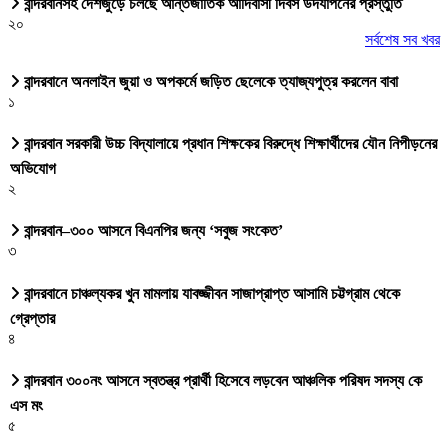
বান্দরবানসহ দেশজুড়ে চলছে আন্তর্জাতিক আদিবাসী দিবস উদযাপনের প্রস্তুতি
২০
সর্বশেষ সব খবর
বান্দরবানে অনলাইন জুয়া ও অপকর্মে জড়িত ছেলেকে ত্যাজ্যপুত্র করলেন বাবা
১
বান্দরবান সরকারী উচ্চ বিদ্যালায়ে প্রধান শিক্ষকের বিরুদ্ধে শিক্ষার্থীদের যৌন নিপীড়নের
অভিযোগ
২
বান্দরবান–৩০০ আসনে বিএনপির জন্য ‘সবুজ সংকেত’
৩
বান্দরবানে চাঞ্চল্যকর খুন মামলায় যাবজ্জীবন সাজাপ্রাপ্ত আসামি চট্টগ্রাম থেকে
গ্রেপ্তার
৪
বান্দরবান ৩০০নং আসনে স্বতন্ত্র প্রার্থী হিসেবে লড়বেন আঞ্চলিক পরিষদ সদস্য কে
এস মং
৫