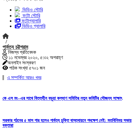
ভিডিও স্টোরি
ফটো স্টোরি
ফটোগ্যালারি
ভিডিও গ্যালারি
/
পার্বত্য চট্টগ্রাম
নিজস্ব প্রতিবেদক
১১ নভেম্বর ২০২০, ৫:৩২ অপরাহ্ণ
অনলাইন সংস্করণ
পাঠক সংখ্যা ৫৭০১ জন
এ সম্পর্কিত আরও খবর
কে এস মং–এর সাথে বিত্তহীন বড়ুয়া কল্যাণ সমিতির নতুন কমিটির সৌজন্য সাক্ষাৎ
সরকার গঠনের ৫ মাস পার হলেও পার্বত্য চুক্তি বাস্তবায়নে পদক্ষেপ নেই: মতবিনিময় সভায়
বক্তারা