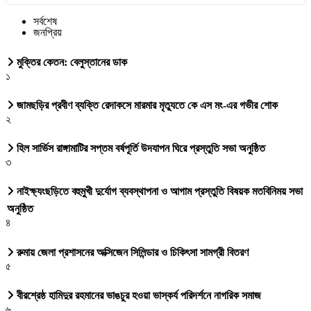
সর্বশেষ
জনপ্রিয়
মুক্তির কেতন: বেলুস্তানের ডাক
১
জামছড়ির প্রবীণ ব্যক্তি রেদাকসে মারমার মৃত্যুতে কে এস মং-এর গভীর শোক
২
হিল সার্ভিস রাঙ্গামাটির সপ্তম বর্ষপূর্তি উদযাপন ঘিরে প্রস্তুতি সভা অনুষ্ঠিত
৩
নাইক্ষ্যংছড়িতে বহুমুখী দুর্যোগ ব্যবস্থাপনা ও আগাম প্রস্তুতি বিষয়ক মতবিনিময় সভা
অনুষ্ঠিত
৪
রুমায় জেলা প্রশাসনের অক্সিজেন সিলিন্ডার ও চিকিৎসা সামগ্রী বিতরণ
৫
বীরশ্রেষ্ঠ হামিদুর রহমানের ভাঙচুর হওয়া ভাস্কর্য পরিদর্শনে নাগরিক সমাজ
৬