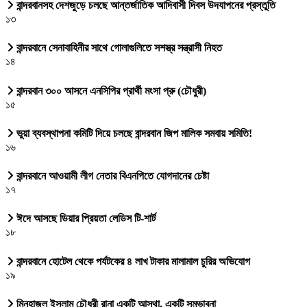
বান্দরবানসহ দেশজুড়ে চলছে আন্তর্জাতিক আদিবাসী দিবস উদযাপনের প্রস্তুতি
১৩
বান্দরবানে সেনাবাহিনীর সাথে গোলাগুলিতে সশস্ত্র সন্ত্রাসী নিহত
১৪
বান্দরবান ৩০০ আসনে এনসিপির প্রার্থী মংসা প্রু (চৌধুরী)
১৫
ভুয়া ব্যবস্থাপনা কমিটি দিয়ে চলছে বান্দরবান জিপ মালিক সমবায় সমিতি!
১৬
বান্দরবানে আওয়ামী লীগ নেতার বিএনপিতে যোগদানের চেষ্টা
১৭
ঈদে আসছে ডিয়ার প্রিয়তা লেডিস টি-শার্ট
১৮
বান্দরবানে হোটেল থেকে পর্যটকের ৪ লাখ টাকার মালামাল চুরির অভিযোগ
১৯
মিনহাজুল ইসলাম চৌধুরী রানা একটি আস্থা, একটি সম্ভাবনা