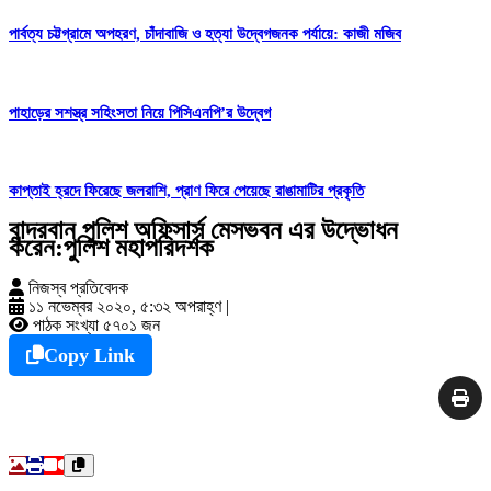
পার্বত্য চট্টগ্রামে অপহরণ, চাঁদাবাজি ও হত্যা উদ্বেগজনক পর্যায়ে: কাজী মজিব
পাহাড়ের সশস্ত্র সহিংসতা নিয়ে পিসিএনপি’র উদ্বেগ
কাপ্তাই হ্রদে ফিরেছে জলরাশি, প্রাণ ফিরে পেয়েছে রাঙামাটির প্রকৃতি
বান্দরবান পুলিশ অফিসার্স মেসভবন এর উদ্ভোধন
করেন:পুলিশ মহাপরিদর্শক
নিজস্ব প্রতিবেদক
১১ নভেম্বর ২০২০, ৫:৩২ অপরাহ্ণ
|
পাঠক সংখ্যা ৫৭০১ জন
Copy Link