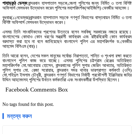
পাহাড়কন্ঠ ডেস্ক
:বান্দরবান হাসপাতাল সড়কে,জেলা পুলিশের জন্য নির্মিত ৩ তলা বিশিষ্ট
অফিসার্স মেসভবন উদ্ভোধন করেন পুলিশের মহাপরিদর্শক(আইজিপি) বেনজীর আহমেদ।
বুধবার(১১নভেম্বর)বান্দরবান হাসপাতাল সড়কে গণপূর্ত বিভাগের বাস্তবায়ন নির্মিত ৩ তলা
বিশিষ্ট অফিসার্স মেসভবন উদ্ভোধন করেন।
এসময় তিনি সাংবাদিকদের প্রশ্নের উত্তরে বলেন সবকিছু সরকারের নজরে রয়েছে।
বাংলাদেশের কোথাও কোন ধরণের সন্ত্রাসী কার্যক্রম এবং রাষ্ট্রবিরোধী কোন কার্যক্রম
বরদাস্ত করা হবে না বলে জানিয়েছেন বাংলাদেশ পুলিশ এর মহাপরিদর্শক ড.বেনজীর
আহমেদ বিপিএম (বার)।
তিনি আরো বলেন, দেশের সকল মানুষের সর্বোচ্চ নিরাপত্তা, শান্তি ও শৃংখলা রক্ষা করতে
বাংলাদেশ পুলিশ কাজ করে যাচ্ছে। এসময় পুলিশের চট্টগ্রাম রেঞ্জের অতিরিক্ত
মহাপরিদর্শক মো.আনোয়ার হোসেন, বান্দরবানের পুলিশ সুপার জেরিন আখতার, অতিরিক্ত
পুলিশ সুপার মো. রেজা সরোয়ার, বান্দরবান সদর থানার ভারপ্রাপ্ত কর্মকর্তা (ওসি)
মো.শহিদুল ইসলাম চৌধুরী, বান্দরবান গণপূর্ত বিভাগের নির্বাহী প্রকৌশলী ইঞ্জিনিয়ার জহির
উদ্দিন আহমেদসহ পুলিশের উর্ধতন কর্মকর্তারা এবং সংবাদকর্মীরা উপস্থিত ছিলেন।
Facebook Comments Box
No tags found for this post.
মন্তব্য করুন