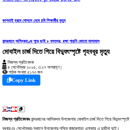
কাপ্তাই হ্রদে গোসলে নেমে চবি শিক্ষার্থীর মৃত্যু
বান্দরবানে অগ্নিকাণ্ডে পুড়ে ছাই ৮ বসতঘর, রক্ষা পায়নি কোনো মালামাল
মোবাইল চার্জ দিতে গিয়ে বিদ্যুৎস্পৃষ্টে গৃহবধূর মৃত্যু
নিজস্ব প্রতিবেদক
৪ সেপ্টেম্বর ২০২৫, ৩:২৭ অপরাহ্ণ
|
পাঠক সংখ্যা ৫১৭৩ জন
Copy Link
নিজস্ব প্রতিবেদকঃ
বান্দরবানের আলিকদম উপজেলায় মোবাইল চার্জ দিতে গিয়ে বিদ্যুৎস্পৃষ্টে
বুধবার (৪ সেপ্টেম্বর) সকালে উপজেলার পশ্চিম বাজারপাড়া এলাকায় এ দুর্ঘটনা ঘটে।