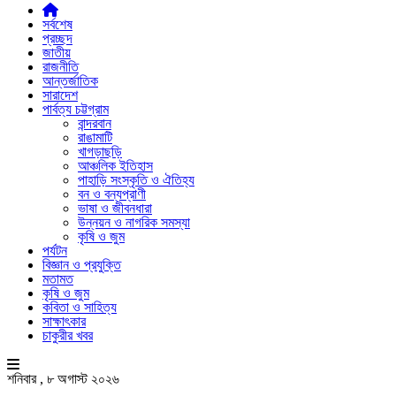
সর্বশেষ
প্রচ্ছদ
জাতীয়
রাজনীতি
আন্তর্জাতিক
সারাদেশ
পার্বত্য চট্টগ্রাম
বান্দরবান
রাঙামাটি
খাগড়াছড়ি
আঞ্চলিক ইতিহাস
পাহাড়ি সংস্কৃতি ও ঐতিহ্য
বন ও বন্যপ্রাণী
ভাষা ও জীবনধারা
উন্নয়ন ও নাগরিক সমস্যা
কৃষি ও জুম
পর্যটন
বিজ্ঞান ও প্রযুক্তি
মতামত
কৃষি ও জুম
কবিতা ও সাহিত্য
সাক্ষাৎকার
চাকুরীর খবর
শনিবার , ৮ অগাস্ট ২০২৬