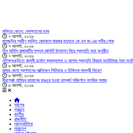
মুক্তির কেতন: বেলুস্তানের ডাক
৭ আগস্ট, ২০২৬
জামছড়ির প্রবীণ ব্যক্তি রেদাকসে মারমার মৃত্যুতে কে এস মং-এর গভীর শোক
৭ আগস্ট, ২০২৬
হিল সার্ভিস রাঙ্গামাটির সপ্তম বর্ষপূর্তি উদযাপন ঘিরে প্রস্তুতি সভা অনুষ্ঠিত
৭ আগস্ট, ২০২৬
নাইক্ষ্যংছড়িতে বহুমুখী দুর্যোগ ব্যবস্থাপনা ও আগাম প্রস্তুতি বিষয়ক মতবিনিময় সভা অনুষ্
৬ আগস্ট, ২০২৬
রুমায় জেলা প্রশাসনের অক্সিজেন সিলিন্ডার ও চিকিৎসা সামগ্রী বিতরণ
৬ আগস্ট, ২০২৬
বীরশ্রেষ্ঠ হামিদুর রহমানের ভাঙচুর হওয়া ভাস্কর্য পরিদর্শনে নাগরিক সমাজ
৬ আগস্ট, ২০২৬
সর্বশেষ
প্রচ্ছদ
জাতীয়
রাজনীতি
আন্তর্জাতিক
সারাদেশ