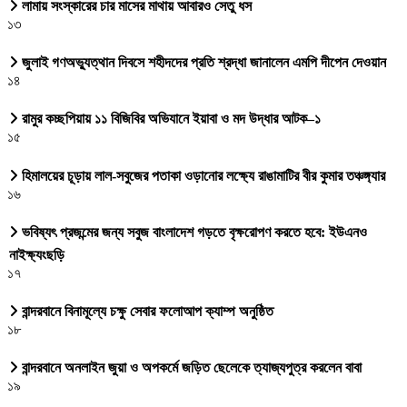
লামায় সংস্কারের চার মাসের মাথায় আবারও সেতু ধস
১৩
জুলাই গণঅভ্যুত্থান দিবসে শহীদদের প্রতি শ্রদ্ধা জানালেন এমপি দীপেন দেওয়ান
১৪
রামুর কচ্ছপিয়ায় ১১ বিজিবির অভিযানে ইয়াবা ও মদ উদ্ধার আটক–১
১৫
হিমালয়ের চূড়ায় লাল-সবুজের পতাকা ওড়ানোর লক্ষ্যে রাঙামাটির বীর কুমার তঞ্চঙ্গ্যার
১৬
ভবিষ্যৎ প্রজন্মের জন্য সবুজ বাংলাদেশ গড়তে বৃক্ষরোপণ করতে হবে: ইউএনও
নাইক্ষ্যংছড়ি
১৭
বান্দরবানে বিনামূল্যে চক্ষু সেবার ফলোআপ ক্যাম্প অনুষ্ঠিত
১৮
বান্দরবানে অনলাইন জুয়া ও অপকর্মে জড়িত ছেলেকে ত্যাজ্যপুত্র করলেন বাবা
১৯