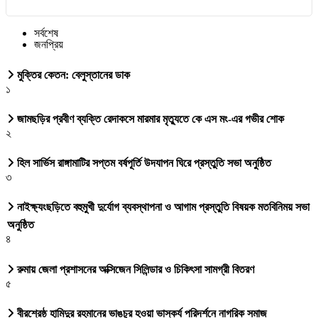
সর্বশেষ
জনপ্রিয়
মুক্তির কেতন: বেলুস্তানের ডাক
১
জামছড়ির প্রবীণ ব্যক্তি রেদাকসে মারমার মৃত্যুতে কে এস মং-এর গভীর শোক
২
হিল সার্ভিস রাঙ্গামাটির সপ্তম বর্ষপূর্তি উদযাপন ঘিরে প্রস্তুতি সভা অনুষ্ঠিত
৩
নাইক্ষ্যংছড়িতে বহুমুখী দুর্যোগ ব্যবস্থাপনা ও আগাম প্রস্তুতি বিষয়ক মতবিনিময় সভা
অনুষ্ঠিত
৪
রুমায় জেলা প্রশাসনের অক্সিজেন সিলিন্ডার ও চিকিৎসা সামগ্রী বিতরণ
৫
বীরশ্রেষ্ঠ হামিদুর রহমানের ভাঙচুর হওয়া ভাস্কর্য পরিদর্শনে নাগরিক সমাজ