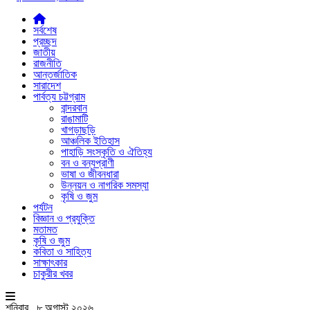
সর্বশেষ
প্রচ্ছদ
জাতীয়
রাজনীতি
আন্তর্জাতিক
সারাদেশ
পার্বত্য চট্টগ্রাম
বান্দরবান
রাঙামাটি
খাগড়াছড়ি
আঞ্চলিক ইতিহাস
পাহাড়ি সংস্কৃতি ও ঐতিহ্য
বন ও বন্যপ্রাণী
ভাষা ও জীবনধারা
উন্নয়ন ও নাগরিক সমস্যা
কৃষি ও জুম
পর্যটন
বিজ্ঞান ও প্রযুক্তি
মতামত
কৃষি ও জুম
কবিতা ও সাহিত্য
সাক্ষাৎকার
চাকুরীর খবর
শনিবার , ৮ অগাস্ট ২০২৬