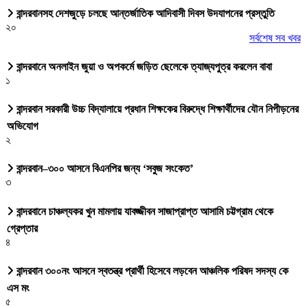
বান্দরবানসহ দেশজুড়ে চলছে আন্তর্জাতিক আদিবাসী দিবস উদযাপনের প্রস্তুতি
২০
সর্বশেষ সব খবর
বান্দরবানে অনলাইন জুয়া ও অপকর্মে জড়িত ছেলেকে ত্যাজ্যপুত্র করলেন বাবা
১
বান্দরবান সরকারী উচ্চ বিদ্যালায়ে প্রধান শিক্ষকের বিরুদ্ধে শিক্ষার্থীদের যৌন নিপীড়নের
অভিযোগ
২
বান্দরবান–৩০০ আসনে বিএনপির জন্য ‘সবুজ সংকেত’
৩
বান্দরবানে চাঞ্চল্যকর খুন মামলায় যাবজ্জীবন সাজাপ্রাপ্ত আসামি চট্টগ্রাম থেকে
গ্রেপ্তার
৪
বান্দরবান ৩০০নং আসনে স্বতন্ত্র প্রার্থী হিসেবে লড়বেন আঞ্চলিক পরিষদ সদস্য কে
এস মং
৫