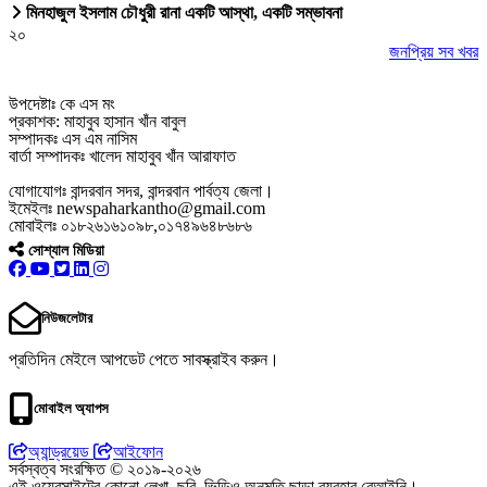
মিনহাজুল ইসলাম চৌধুরী রানা একটি আস্থা, একটি সম্ভাবনা
২০
জনপ্রিয় সব খবর
উপদেষ্টাঃ কে এস মং
প্রকাশক: মাহাবুব হাসান খাঁন বাবুল
সম্পাদকঃ এস এম নাসিম
বার্তা সম্পাদকঃ খালেদ মাহাবুব খাঁন আরাফাত
যোগাযোগঃ বান্দরবান সদর, বান্দরবান পার্বত্য জেলা।
ইমেইলঃ newspaharkantho@gmail.com
মোবাইলঃ ০১৮২৬১৬১০৯৮,০১৭৪৯৬৪৮৬৮৬
সোশ্যাল মিডিয়া
নিউজলেটার
প্রতিদিন মেইলে আপডেট পেতে সাবস্ক্রাইব করুন।
মোবাইল অ্যাপস
অ্যান্ড্রয়েড
আইফোন
সর্বস্বত্ব সংরক্ষিত © ২০১৯-২০২৬
এই ওয়েবসাইটের কোনো লেখা, ছবি, ভিডিও অনুমতি ছাড়া ব্যবহার বেআইনি।