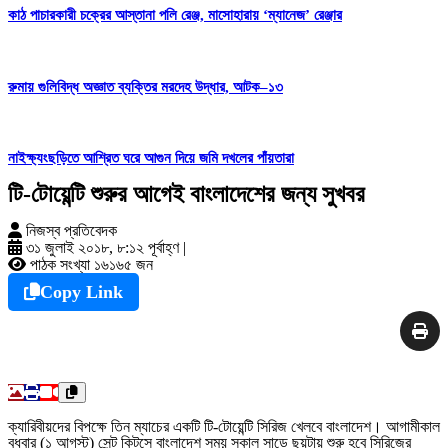
কাঠ পাচারকারী চক্রের আস্তানা পলি রেঞ্জ, মাসোহারায় ‘ম্যানেজ’ রেঞ্জার
রুমায় গুলিবিদ্ধ অজ্ঞাত ব্যক্তির মরদেহ উদ্ধার, আটক–১৩
নাইক্ষ্যংছড়িতে আশ্রিত ঘরে আগুন দিয়ে জমি দখলের পাঁয়তারা
টি-টোয়েন্টি শুরুর আগেই বাংলাদেশের জন্য সুখবর
নিজস্ব প্রতিবেদক
৩১ জুলাই ২০১৮, ৮:১২ পূর্বাহ্ণ
|
পাঠক সংখ্যা ১৬১৬৫ জন
Copy Link
ক্যারিবীয়দের বিপক্ষে তিন ম্যাচের একটি টি-টোয়েন্টি সিরিজ খেলবে বাংলাদেশ। আগামীকাল
বুধবার (১ আগস্ট) সেন্ট কিটসে বাংলাদেশ সময় সকাল সাড়ে ছয়টায় শুরু হবে সিরিজের