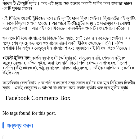
প্রথম টি-টোয়েন্টি ম্যাচ। আর এই ম্যাচ শুরু হওয়ার আগেই সাকিব আল হাসানরা দারুন
একটি সুখবর পেলেন।
এই সিরিজে ওয়েস্ট ইন্ডিজের দলে নেই ব্যাটিং দানব ক্রিস গেইল। ক্রিকেটের এই ব্যাটিং
দানবকে বিশ্রাম দেওয়া হয়েছে। এর আগে টি-টোয়েন্টির জন্য ১৩ সদস্যের দল ঘোষণা
করে স্বাগতিকরা। আর এই দলে ফিরেছেন কারডউইক ওয়ালটন ও শেলডন কটরেল।
ওয়ানডে সিরিজে বাংলাদেশের বিপক্ষে তিন ম্যাচে মোট ১৪২ রান করেছেন গেইল। যার
মধ্যে শেষ ম্যাচে ৬৬ বলে ৭৩ রানের দারুণ একটা ইনিংস খেলেছেন তিনি। যদিও
মাশরাফি বিন মর্তুজার নেতৃত্বাধীন বাংলাদেশ ২-১ ব্যবধানে ওই সিরিজ জিতে নিয়েছে।
ওয়েস্ট ইন্ডিজ দল:
কার্লস ব্রাথওয়েট (অধিনায়ক), সামুয়েল বাদরি, শেলডন কটরেল,
আন্দ্রে ফ্লেচার, এভিন লুইস, অ্যাশলে নার্স, কিমো পল, রোভম্যান পাওয়েল, দিনেশ
রামদিন (উইকেটরক্ষক), আন্দ্রে রাসেল, মারলন সামুয়েলস, চাদউইক ওয়ালটন ও কেসরিক
উইলিয়ামস।
আমেরিকার ফ্লোরিডায় ৫ আগস্ট বাংলাদেশ সময় সকাল ছয়টায় শুরু হবে সিরিজের দ্বিতীয়
ম্যাচ। একই ভেন্যুতে ৬ আগস্ট বাংলাদেশ সময় সকাল ছয়টায় শুরু হবে তৃতীয় ম্যাচ।
Facebook Comments Box
No tags found for this post.
মন্তব্য করুন