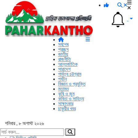
সর্বশেষ
প্রচ্ছদ
জাতীয়
রাজনীতি
আন্তর্জাতিক
সারাদেশ
পার্বত্য চট্টগ্রাম
পর্যটন
বিজ্ঞান ও প্রযুক্তি
মতামত
কৃষি ও জুম
কবিতা ও সাহিত্য
সাক্ষাৎকার
চাকুরীর খবর
শনিবার , ৮ অগাস্ট ২০২৬