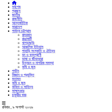
সর্বশেষ
প্রচ্ছদ
জাতীয়
রাজনীতি
আন্তর্জাতিক
সারাদেশ
পার্বত্য চট্টগ্রাম
বান্দরবান
রাঙামাটি
খাগড়াছড়ি
আঞ্চলিক ইতিহাস
পাহাড়ি সংস্কৃতি ও ঐতিহ্য
বন ও বন্যপ্রাণী
ভাষা ও জীবনধারা
উন্নয়ন ও নাগরিক সমস্যা
কৃষি ও জুম
পর্যটন
বিজ্ঞান ও প্রযুক্তি
মতামত
কৃষি ও জুম
কবিতা ও সাহিত্য
সাক্ষাৎকার
চাকুরীর খবর
রবিবার , ৯ অগাস্ট ২০২৬