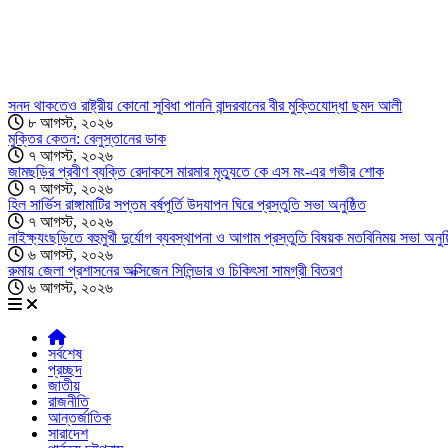
সনদ থাকতেও রাষ্ট্রীয় কোনো সুবিধা পাননি বান্দরবানের বীর মুক্তিযোদ্ধা ছমদ আলী
৮ আগস্ট, ২০২৬
মুক্তির কেতন: বেলুস্তানের ডাক
৭ আগস্ট, ২০২৬
জামছড়ির প্রবীণ ব্যক্তি রেদাকসে মারমার মৃত্যুতে কে এস মং-এর গভীর শোক
৭ আগস্ট, ২০২৬
হিল সার্ভিস রাঙ্গামাটির সপ্তম বর্ষপূর্তি উদযাপন ঘিরে প্রস্তুতি সভা অনুষ্ঠিত
৭ আগস্ট, ২০২৬
নাইক্ষ্যংছড়িতে বহুমুখী দুর্যোগ ব্যবস্থাপনা ও আগাম প্রস্তুতি বিষয়ক মতবিনিময় সভা অনুষ্
৬ আগস্ট, ২০২৬
রুমায় জেলা প্রশাসনের অক্সিজেন সিলিন্ডার ও চিকিৎসা সামগ্রী বিতরণ
৬ আগস্ট, ২০২৬
সর্বশেষ
প্রচ্ছদ
জাতীয়
রাজনীতি
আন্তর্জাতিক
সারাদেশ