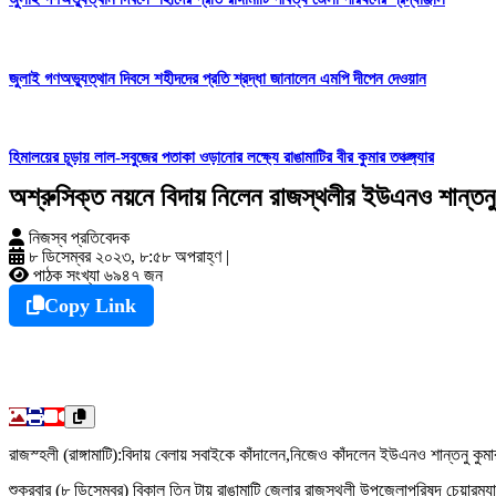
জুলাই গণঅভ্যুত্থান দিবসে শহীদদের প্রতি শ্রদ্ধা জানালেন এমপি দীপেন দেওয়ান
হিমালয়ের চূড়ায় লাল-সবুজের পতাকা ওড়ানোর লক্ষ্যে রাঙামাটির বীর কুমার তঞ্চঙ্গ্যার
অশ্রুসিক্ত নয়নে বিদায় নিলেন রাজস্থলীর ইউএনও শান্তনু
নিজস্ব প্রতিবেদক
৮ ডিসেম্বর ২০২৩, ৮:৫৮ অপরাহ্ণ
|
পাঠক সংখ্যা ৬৯৪৭ জন
Copy Link
রাজস্হলী (রাঙ্গামাটি):বিদায় বেলায় সবাইকে কাঁদালেন,নিজেও কাঁদলেন ইউএনও শান্তনু ক
শুক্রবার (৮ ডিসেম্বর) বিকাল তিন টায় রাঙামাটি জেলার রাজস্থলী উপজেলাপরিষদ চেয়ারম্