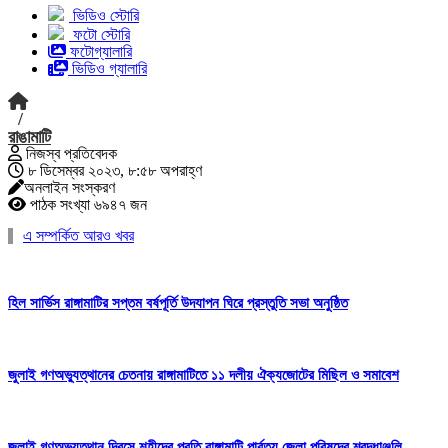
ভিডিও স্টোরি
ফটো স্টোরি
ফটোগ্যালারি
ভিডিও গ্যালারি
/
রাঙামাটি
নিজস্ব প্রতিবেদক
৮ ডিসেম্বর ২০২৩, ৮:৫৮ অপরাহ্ণ
অনলাইন সংস্করণ
পাঠক সংখ্যা ৬৯৪৭ জন
এ সম্পর্কিত আরও খবর
হিল সার্ভিস রাঙ্গামাটির সপ্তম বর্ষপূর্তি উদযাপন ঘিরে প্রস্তুতি সভা অনুষ্ঠিত
জুলাই গণঅভ্যুত্থানের চেতনায় রাঙ্গামাটিতে ১১ দলীয় ঐক্যজোটের মিছিল ও সমাবেশ
জুলাই গণঅভ্যুত্থান দিবসে শহীদের প্রতি রাঙ্গামাটি পার্বত্য জেলা পরিষদের শ্রদ্ধাঞ্জলি