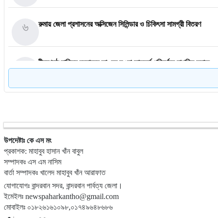
৬
রুমায় জেলা প্রশাসনের অক্সিজেন সিলিন্ডার ও চিকিৎসা সামগ্রী বিতরণ
৭
বীরশ্রেষ্ঠ হামিদুর রহমানের ভাঙচুর হওয়া ভাস্কর্য পরিদর্শনে নাগরিক সমাজ
৮
নাইক্ষ্যংছড়িতে বিজিবির অভিযানে ২ কোটি ৭০ লাখ টাকার বার্মিজ ইয়াবা উদ্
৯
বান্দরবানে অ্যাপেক্স ক্লাব অব নীলাচলের উদ্যোগে শিক্ষার্থীদের মাঝে শিক্ষ
উপদেষ্টাঃ কে এস মং
প্রকাশক: মাহাবুব হাসান খাঁন বাবুল
সম্পাদকঃ এস এম নাসিম
বার্তা সম্পাদকঃ খালেদ মাহাবুব খাঁন আরাফাত
১০
জুলাই গণঅভ্যুত্থানের চেতনায় রাঙ্গামাটিতে ১১ দলীয় ঐক্যজোটের মিছিল 
যোগাযোগঃ বান্দরবান সদর, বান্দরবান পার্বত্য জেলা।
ইমেইলঃ newspaharkantho@gmail.com
মোবাইলঃ ০১৮২৬১৬১০৯৮,০১৭৪৯৬৪৮৬৮৬
লামার ফাইতংয়ে ভূমি জালিয়াতির অভিযোগ