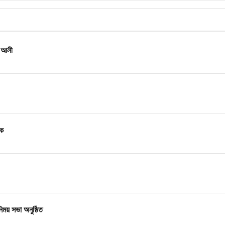
দ আলী
োক
নিময় সভা অনুষ্ঠিত