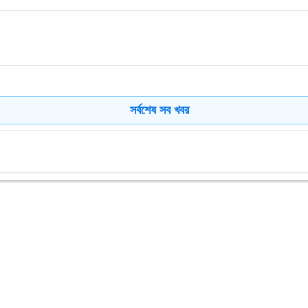
সর্বশেষ সব খবর
ধার
া উপকরণ বিতরণ
ও সমাবেশ