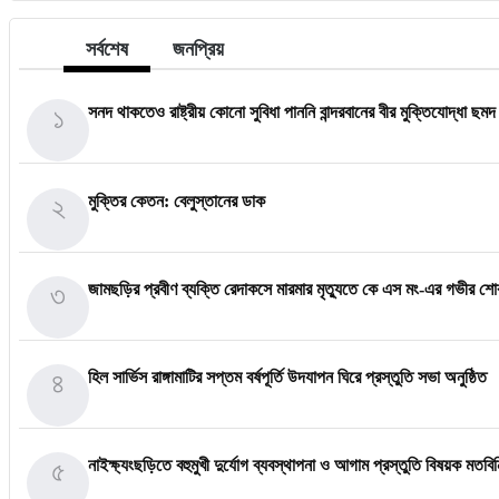
সর্বশেষ
জনপ্রিয়
১
সনদ থাকতেও রাষ্ট্রীয় কোনো সুবিধা পাননি বান্দরবানের বীর মুক্তিযোদ্ধা ছম
২
মুক্তির কেতন: বেলুস্তানের ডাক
৩
জামছড়ির প্রবীণ ব্যক্তি রেদাকসে মারমার মৃত্যুতে কে এস মং-এর গভীর শ
৪
হিল সার্ভিস রাঙ্গামাটির সপ্তম বর্ষপূর্তি উদযাপন ঘিরে প্রস্তুতি সভা অনুষ্ঠিত
৫
নাইক্ষ্যংছড়িতে বহুমুখী দুর্যোগ ব্যবস্থাপনা ও আগাম প্রস্তুতি বিষয়ক মতবি