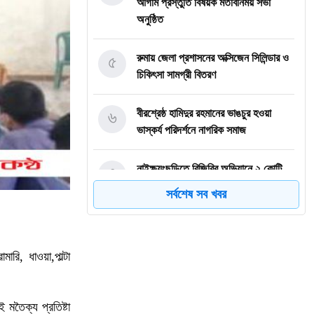
আগাম প্রস্তুতি বিষয়ক মতবিনিময় সভা
অনুষ্ঠিত
৫
রুমায় জেলা প্রশাসনের অক্সিজেন সিলিন্ডার ও
চিকিৎসা সামগ্রী বিতরণ
৬
বীরশ্রেষ্ঠ হামিদুর রহমানের ভাঙচুর হওয়া
ভাস্কর্য পরিদর্শনে নাগরিক সমাজ
৭
নাইক্ষ্যংছড়িতে বিজিবির অভিযানে ২ কোটি
৭০ লাখ টাকার বার্মিজ ইয়াবা উদ্ধার
সর্বশেষ সব খবর
৮
বান্দরবানে অ্যাপেক্স ক্লাব অব নীলাচলের
উদ্যোগে শিক্ষার্থীদের মাঝে শিক্ষা উপকরণ
রি, ধাওয়া,পাল্টা
বিতরণ
৯
জুলাই গণঅভ্যুত্থানের চেতনায় রাঙ্গামাটিতে
মতৈক্য প্রতিষ্টা
১১ দলীয় ঐক্যজোটের মিছিল ও সমাবেশ