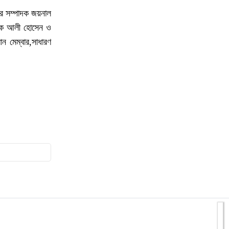
১৫
ও মদ উদ্ধার আটক–১
র সম্পাদক জয়নাল
পাদক আলী হোসেন ও
১৬
হিমালয়ের চূড়ায় লাল-সবুজের পতাকা ওড়ানোর
 মেম্বার,সাধারণ
লক্ষ্যে রাঙামাটির বীর কুমার তঞ্চঙ্গ্যার
১৭
ভবিষ্যৎ প্রজন্মের জন্য সবুজ বাংলাদেশ গড়তে
বৃক্ষরোপণ করতে হবে: ইউএনও নাইক্ষ্যংছড়ি
১৮
বান্দরবানে বিনামূল্যে চক্ষু সেবার ফলোআপ
ক্যাম্প অনুষ্ঠিত
১৯
বান্দরবানে অনলাইন জুয়া ও অপকর্মে জড়িত
ছেলেকে ত্যাজ্যপুত্র করলেন বাবা
২০
বান্দরবানসহ দেশজুড়ে চলছে আন্তর্জাতিক
আদিবাসী দিবস উদযাপনের প্রস্তুতি