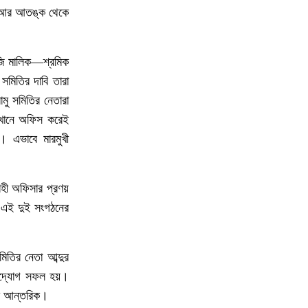
য় আর আতঙ্ক থেকে
১০
লামার ফাইতংয়ে ভূমি জালিয়াতির অভিযোগ
নজি মালিক—শ্রমিক
 সমিতির দাবি তারা
১১
জুলাই গণঅভ্যুত্থান দিবসে শহীদের প্রতি
মু সমিতির নেতারা
রাঙ্গামাটি পার্বত্য জেলা পরিষদের শ্রদ্ধাঞ্জলি
 এখানে অফিস করেই
ষ। এভাবে মারমুখী
১২
নাইক্ষ্যংছড়ি উপজেলা প্রশাসনের উদ্যোগে
‘জুলাই গণ-অভ্যুত্থান দিবস’ পালিত
াহী অফিসার প্রণয়
১৩
লামায় সংস্কারের চার মাসের মাথায় আবারও
ি এই দুই সংগঠনের
সেতু ধস
১৪
জুলাই গণঅভ্যুত্থান দিবসে শহীদদের প্রতি
িতির নেতা আব্দুর
শ্রদ্ধা জানালেন এমপি দীপেন দেওয়ান
 উদ্যোগ সফল হয়।
েক আন্তরিক।
রামুর কচ্ছপিয়ায় ১১ বিজিবির অভিযানে ইয়াবা