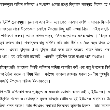
 লাইনম্যান অফিস জটিলতা ও সংগটঠন গুলোর মধ্যে বিদ্যমান সমস্যার নিরসন হ
সদর ইউপি চেয়ারম্যান নুরুল আবছার ইমন বলেন,গত একমাস ব্যাপি এ সড়কে সিএ
সদস্যদের মাঝে উত্তেজনা চলছিল ঊভয়ের কিছু দাবী দাওয়া নিয়ে। নাইক্ষ্যংছড়ি
গাড়ি পরিচালনা করবে। তাদের কাগজ পত্র, দলিল দস্তাবেজ সঠিক আছে । কিন্ত রা
্ত্ব চলাতে চায়। পক্ষান্তরে রামু সমিতির দাবি তারা দীর্ঘ ৩০ /৩৫ বছর যাবত
েন। এভাবে যুক্তির উপর যুক্তি খাঁড়া করে তর্কে জড়িয়ে পড়েন ঊভয় পক্
তাহ ধরে। হয় ছোটখাটো মারামারি। এমনকি প্রতিদিন হতো ধাওয়া পাল্টা ধাওয়াও।
ক্ষ্যংছড়ি উপজেলা নির্বাহী অফিসার সাদিয়া আফরিন কচি এবং রামু উপজেলা নির্ব
 দফা বৈঠক করেন এ বিষয় নিয়ে। সর্বশেষ গতকাল সোমবার সকাল ১০ টায় মুখামুখ
্ষ্যংছড়ি উপজেলা পরিষদ মিলনায়তনে।
 পাল্টা অভিযোগ শুনে পুঞ্জিভূত এ সমস্যার সমাধান করেন এই দু ই্উএনও। সম
মাঈনুদ্দিন খালেদ ও চেয়ারম্যান নুরুল আবছার চেষ্টায় ও দুই ইউএনও মহোদয়ের
ভুমিকা পালন করেন। আর ইউএনও স্যারেরা বিচারকের ভূমিকায় ছিলেন। তারা অন