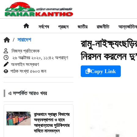
সর্বশেষ
প্রচ্ছদ
জাতীয়
রাজনীতি
আন্তর্জাতি
/
সারাদেশ
রামু-নাইক্ষ্যংছড
নিজস্ব প্রতিবেদক
নিরসন করলেন দ
২৬ অক্টোবর ২০২০, ১১:৪২ অপরাহ্ণ
অনলাইন সংস্করণ
Copy Link
পাঠক সংখ্যা ৫৬০৩ জন
এ সম্পর্কিত আরও খবর
বান্দরবানে স্বাস্থ্য বিভাগের
অব্যবস্থাপনা ও হামে
আক্রান্তদের সুচিকিৎসার
দাবিতে মানববন্ধন