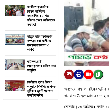
থানচিতে ক্যাথলিক
রিলিফ সার্ভিসের
সহযোগিতায় ২’শত
পরিবার পেলো কারিতাসের
সহায়তা
লায়ন্সে ছানি অপারেশন
সম্পন্ন করা রোগীদের
ফলোআপ ক্যাম্প ৩
আগস্ট
নাইক্ষ্যংছড়ি
প্রেসক্লাবের মাসিক সভা
অনুষ্ঠিত
চকরিয়ায় ত্রাণ বিতরণ
অনুষ্ঠানে বিজিবির মানবিক
অবশেষে রামু ও নাইক্ষ্যংছড়ির দ
ভূমিকার ভূয়সী প্রশংসা
স্বরাষ্ট্রমন্ত্রীর
ধাওয়া ও উত্তেজনার অবসন হয়
সোমবার (২৬ অক্টোবর) সকাল ১০ ট