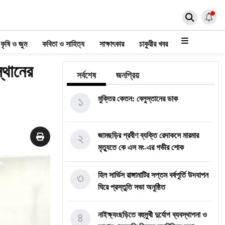
কৃষি ও জুম
কবিতা ও সাহিত্য
সাক্ষাৎকার
চাকুরীর খবর
্থানের
সর্বশেষ
জনপ্রিয়
১
মুক্তির কেতন: বেলুস্তানের ডাক
২
জামছড়ির প্রবীণ ব্যক্তি রেদাকসে মারমার
মৃত্যুতে কে এস মং-এর গভীর শোক
৩
হিল সার্ভিস রাঙ্গামাটির সপ্তম বর্ষপূর্তি উদযাপন
ঘিরে প্রস্তুতি সভা অনুষ্ঠিত
৪
নাইক্ষ্যংছড়িতে বহুমুখী দুর্যোগ ব্যবস্থাপনা ও