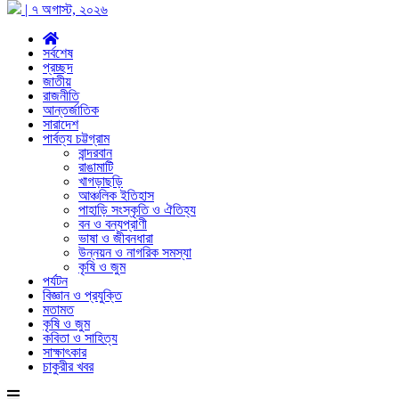
| ৭ অগাস্ট, ২০২৬
সর্বশেষ
প্রচ্ছদ
জাতীয়
রাজনীতি
আন্তর্জাতিক
সারাদেশ
পার্বত্য চট্টগ্রাম
বান্দরবান
রাঙামাটি
খাগড়াছড়ি
আঞ্চলিক ইতিহাস
পাহাড়ি সংস্কৃতি ও ঐতিহ্য
বন ও বন্যপ্রাণী
ভাষা ও জীবনধারা
উন্নয়ন ও নাগরিক সমস্যা
কৃষি ও জুম
পর্যটন
বিজ্ঞান ও প্রযুক্তি
মতামত
কৃষি ও জুম
কবিতা ও সাহিত্য
সাক্ষাৎকার
চাকুরীর খবর