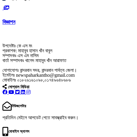
বিজ্ঞাপন
উপদেষ্টাঃ কে এস মং
প্রকাশক: মাহাবুব হাসান খাঁন বাবুল
সম্পাদকঃ এস এম নাসিম
বার্তা সম্পাদকঃ খালেদ মাহাবুব খাঁন আরাফাত
যোগাযোগঃ বান্দরবান সদর, বান্দরবান পার্বত্য জেলা।
ইমেইলঃ newspaharkantho@gmail.com
মোবাইলঃ ০১৮২৬১৬১০৯৮,০১৭৪৯৬৪৮৬৮৬
সোশ্যাল মিডিয়া
নিউজলেটার
প্রতিদিন মেইলে আপডেট পেতে সাবস্ক্রাইব করুন।
মোবাইল অ্যাপস