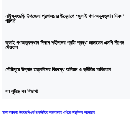
নাইক্ষ্যংছড়ি উপজেলা প্রশাসনের উদ্যোগে ‘জুলাই গণ-অভ্যুত্থান দিবস’
পালিত
জুলাই গণঅভ্যুত্থান দিবসে শহীদদের প্রতি শ্রদ্ধা জানালেন এমপি দীপেন
দেওয়ান
গৌরীপুরে উদ্যান তত্ত্ববিদের বিরুদ্ধে অনিয়ম ও দুর্নীতির অভিযোগ
বন লুটছে বন বিভাগ!
ঢাকা মহানগর উত্তর বিএনপির কমিটিতে আলোচনায় এগিয়ে কাউন্সিলর আনোয়ার