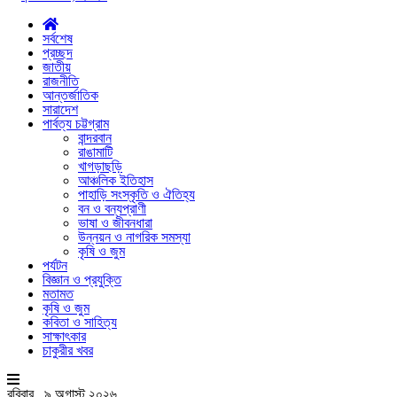
সর্বশেষ
প্রচ্ছদ
জাতীয়
রাজনীতি
আন্তর্জাতিক
সারাদেশ
পার্বত্য চট্টগ্রাম
বান্দরবান
রাঙামাটি
খাগড়াছড়ি
আঞ্চলিক ইতিহাস
পাহাড়ি সংস্কৃতি ও ঐতিহ্য
বন ও বন্যপ্রাণী
ভাষা ও জীবনধারা
উন্নয়ন ও নাগরিক সমস্যা
কৃষি ও জুম
পর্যটন
বিজ্ঞান ও প্রযুক্তি
মতামত
কৃষি ও জুম
কবিতা ও সাহিত্য
সাক্ষাৎকার
চাকুরীর খবর
রবিবার , ৯ অগাস্ট ২০২৬