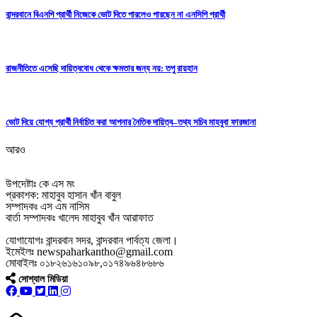
বান্দরবানে বিএনপি প্রার্থী নিজেকে ভোট দিতে পারলেও পারছেন না এনসিপি প্রার্থী
রাজনীতিতে এসেছি দায়িত্ববোধ থেকে ক্ষমতার জন্য নয়: তপু রায়হান
ভোট দিয়ে যোগ্য প্রার্থী নির্বাচিত করা আপনার নৈতিক দায়িত্ব–তথ্য সচিব মাহবুবা ফারজানা
আরও
উপদেষ্টাঃ কে এস মং
প্রকাশক: মাহাবুব হাসান খাঁন বাবুল
সম্পাদকঃ এস এম নাসিম
বার্তা সম্পাদকঃ খালেদ মাহাবুব খাঁন আরাফাত
যোগাযোগঃ বান্দরবান সদর, বান্দরবান পার্বত্য জেলা।
ইমেইলঃ newspaharkantho@gmail.com
মোবাইলঃ ০১৮২৬১৬১০৯৮,০১৭৪৯৬৪৮৬৮৬
সোশ্যাল মিডিয়া