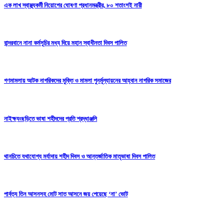
এক লাখ স্বাস্থ্যকর্মী নিয়োগের ঘোষণা প্রধানমন্ত্রীর, ৮০ শতাংশই নারী
বান্দরবানে নানা কর্মসূচির মধ্য দিয়ে মহান স্বাধীনতা দিবস পালিত
গণমামলায় আটক নাগরিকদের মুক্তি ও মামলা পুনর্মূল্যায়নের আহ্বান নাগরিক সমাজের
নাইক্ষ্যংছড়িতে ভাষা শহীদদের প্রতি শ্রদ্ধাঞ্জলি
থানচিতে যথাযোগ্য মর্যাদায় শহীদ দিবস ও আন্তর্জাতিক মাতৃভাষা দিবস পালিত
পার্বত্য তিন আসনসহ মোট সাত আসনে জয় পেয়েছে ‘না’ ভোট