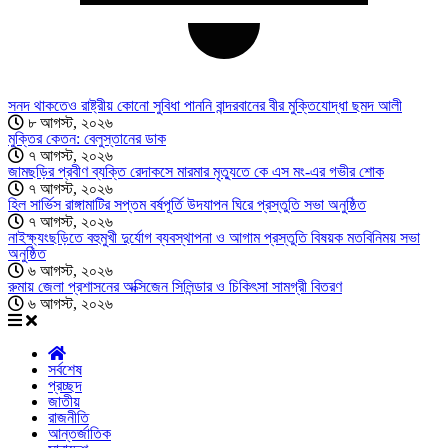
সনদ থাকতেও রাষ্ট্রীয় কোনো সুবিধা পাননি বান্দরবানের বীর মুক্তিযোদ্ধা ছমদ আলী
৮ আগস্ট, ২০২৬
মুক্তির কেতন: বেলুস্তানের ডাক
৭ আগস্ট, ২০২৬
জামছড়ির প্রবীণ ব্যক্তি রেদাকসে মারমার মৃত্যুতে কে এস মং-এর গভীর শোক
৭ আগস্ট, ২০২৬
হিল সার্ভিস রাঙ্গামাটির সপ্তম বর্ষপূর্তি উদযাপন ঘিরে প্রস্তুতি সভা অনুষ্ঠিত
৭ আগস্ট, ২০২৬
নাইক্ষ্যংছড়িতে বহুমুখী দুর্যোগ ব্যবস্থাপনা ও আগাম প্রস্তুতি বিষয়ক মতবিনিময় সভা
অনুষ্ঠিত
৬ আগস্ট, ২০২৬
রুমায় জেলা প্রশাসনের অক্সিজেন সিলিন্ডার ও চিকিৎসা সামগ্রী বিতরণ
৬ আগস্ট, ২০২৬
সর্বশেষ
প্রচ্ছদ
জাতীয়
রাজনীতি
আন্তর্জাতিক